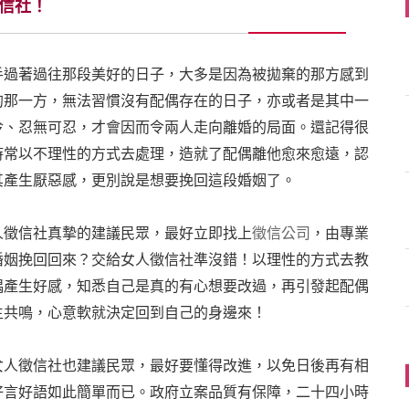
信社！
手過著過往那段美好的日子，大多是因為被拋棄的那方感到
的那一方，無法習慣沒有配偶存在的日子，亦或者是其中一
冷、忍無可忍，才會因而令兩人走向離婚的局面。還記得很
時常以不理性的方式去處理，造就了配偶離他愈來愈遠，認
其產生厭惡感，更別說是想要挽回這段婚姻了。
人徵信社真摯的建議民眾，最好立即找上
徵信公司
，由專業
婚姻挽回回來？交給女人徵信社準沒錯！以理性的方式去教
偶產生好感，知悉自己是真的有心想要改過，再引發起配偶
生共鳴，心意軟就決定回到自己的身邊來！
女人徵信社也建議民眾，最好要懂得改進，以免日後再有相
好言好語如此簡單而已。政府立案品質有保障，二十四小時