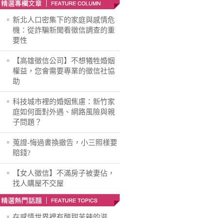
新北人口密集下的家庭與感情危
機：從詐騙新聞看徵信調查的重
要性
【高雄徵信公司】不想犧牲婚姻
權益，您會需要專業的徵信社協
助
科技城市裡的婚姻焦慮：新竹家
庭如何面對外遇、網路風險與親
子問題？
蒐證-悔過書換撤告，小三照樣要
賠錢?
【女人徵信】不滿房子被妻佔，
找人購屋不交屋
在感情世界裡有酸甜苦辣的滋