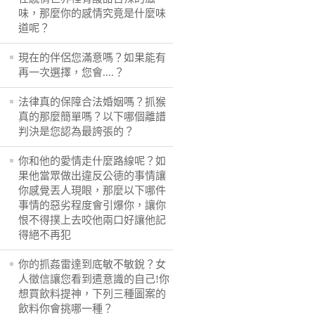
味，那麼你的感情究竟是什麼味
道呢？
現在的伴侶您滿意嗎？如果能有
再一次選擇，您會....？
法律真的保障合法婚姻嗎？抓猴
真的那麼簡單嗎？以下哪個離譜
判決是您認為最誇張的？
你和他的愛情走什麼路線呢？如
果他當眾做出違反公德的事情讓
你感覺丟人現眼，那麼以下哪件
事情的惡劣程度會引爆你，讓你
恨不得撲上去咬他兩口好讓他記
得絕不再犯
你的抓姦雷達到底敏不敏銳？女
人徵信讓您看到遣意識的自己!你
想買飲料提神，下列三種圖案的
飲料你會挑哪一種？