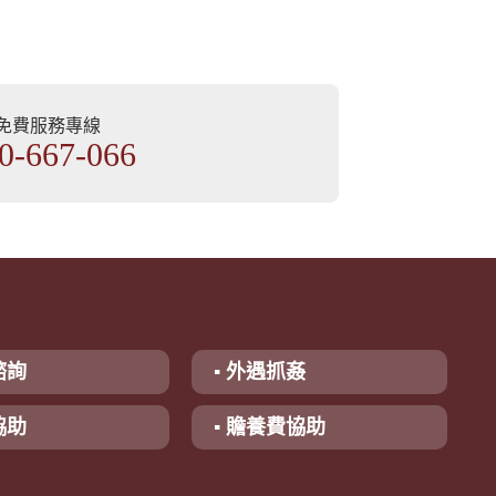
部免費服務專線
0-667-066
諮詢
▪ 外遇抓姦
協助
▪ 贍養費協助