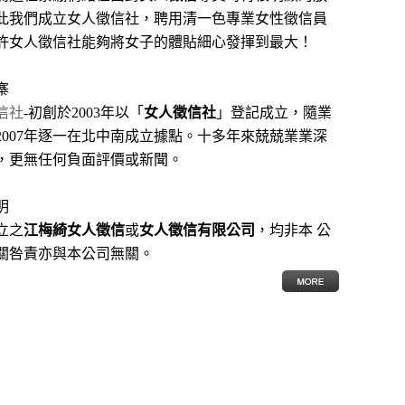
此我們成立女人徵信社，聘用清一色專業女性徵信員
許女人徵信社能夠將女子的體貼細心發揮到最大
！
寨
信社
-初創於2003年以「
女人徵信社
」登記成立，隨業
2007年逐一在北中南成立據點。十多年來兢兢業業深
，更無任何負面評價或新聞。
明
立之
江梅綺女人徵信
或
女人徵信有限公司
，均非本 公
關咎責亦與本公司無關。