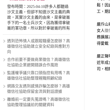
鬆！因
發布時間：2025-04-10許多人都聽過
工，期
沙文主義，但卻不知道沙文主義的典
故，其實沙文主義的由來，是拿破崙
手下的一名士兵沙文，因為獲得拿破
嚴斥山
崙的軍功章，所以對於拿破崙的所有
女人
徵
事蹟和政策產生狂熱崇拜，形成偏執
務擴展
的狀況，所以沙文主義後來就被拿來
遇到恐怖情人或跟蹤騷擾怎麼辦？高
得愛載
暗指偏見和歧視，而且有沙文主義傾
雄徵信社協助建立安全紀錄與應對方
向的人，通常對於自己的國家和民族
向
有超強烈的卓越感，因而瞧不起其他
嚴正聲
合作前要不要做商業徵信？高雄徵信
國家的人，所以沙文主義也廣泛應用
近年成
社協助企業避開錯誤合作風險
在種族歧視的說法，甚至還出現了男
司，相
性沙文…
監護權爭議只靠口頭指控有用嗎？高
雄徵信社協助整理親職照顧紀錄
網路交友遇到感情詐騙怎麼辦？高雄
徵信社協助保留金流與對話證據
離婚前一定要先蒐證嗎？高雄徵信社
協助整理協議前的關鍵資料