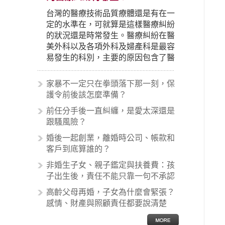
台灣的醫療技術品質療體還是有在一
定的水準在，可就算是這樣醫療糾紛
的狀況還是時常發生。醫療糾紛在醫
美外科以及各項外科及婦產科是最容
易發生的科別，主要的原因包含了醫
生未盡告知義務、醫療處置疏失、手
術疏失、術後照顧失當、醫療費用的
家暴不一定只在拳頭落下那一刻，保
收取。雖然醫學進步，但醫生與病患
護令前後該怎麼準備？
之間引起的糾紛還是經常發生。很多
前任分手後一直糾纏，是愛太深還是
案例中最後都走向訴訟流程，我們如
跟騷風險？
果不幸遇到相關醫療糾紛時究竟該怎
麼處理呢？醫療糾紛相關的內容其實
婚後一起創業，離婚時公司、帳款和
非常多，有些案例…
客戶到底算誰的？
非婚生子女、親子鑑定與扶養費：孩
子出生後，責任不能只靠一句不承認
高齡父母再婚，子女為什麼會緊張？
感情、財產與照顧責任都要說清楚