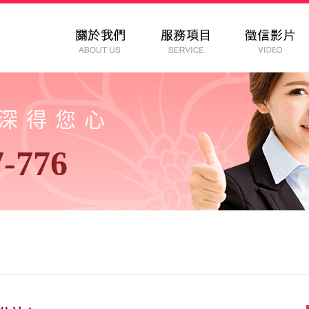
以深得您心
7-776