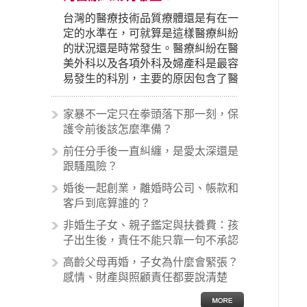
台灣的醫療技術品質療體還是有在一
定的水準在，可就算是這樣醫療糾紛
的狀況還是時常發生。醫療糾紛在醫
美外科以及各項外科及婦產科是最容
易發生的科別，主要的原因包含了醫
生未盡告知義務、醫療處置疏失、手
術疏失、術後照顧失當、醫療費用的
家暴不一定只在拳頭落下那一刻，保
收取。雖然醫學進步，但醫生與病患
護令前後該怎麼準備？
之間引起的糾紛還是經常發生。很多
前任分手後一直糾纏，是愛太深還是
案例中最後都走向訴訟流程，我們如
跟騷風險？
果不幸遇到相關醫療糾紛時究竟該怎
麼處理呢？醫療糾紛相關的內容其實
婚後一起創業，離婚時公司、帳款和
非常多，有些案例…
客戶到底算誰的？
非婚生子女、親子鑑定與扶養費：孩
子出生後，責任不能只靠一句不承認
高齡父母再婚，子女為什麼會緊張？
感情、財產與照顧責任都要說清楚