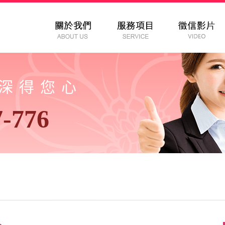
以深得您心
7-776