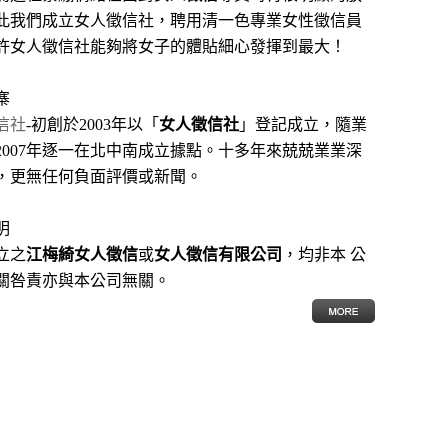
此我們成立女人徵信社，聘用清一色專業女性徵信員
許女人徵信社能夠將女子的體貼細心發揮到最大
！
寨
信社
-初創於2003年以「
女人徵信社
」登記成立，隨業
2007年逐一在北中南成立據點。十多年來兢兢業業深
，更無任何負面評價或新聞。
明
立之
江梅綺女人徵信
或
女人徵信有限公司
，均非本 公
關咎責亦與本公司無關。