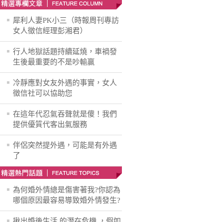
犀利人妻PK小三（時報周刊專訪
女人徵信經理彭湘君）
行人地獄話題持續延燒，車禍發
生後最重要的不是吵輸贏
冷靜應對女友外遇的事實，女人
徵信社可以協助您
在這年代忍氣吞聲就是傻！我們
提供優質代客出氣服務
伴侶突然提外遇，可能是有外遇
了
為何婚外情總是傷害著我?你認為
哪個原因最容易導致婚外情發生?
揪出婚後生活 的潛在危機 ，假如