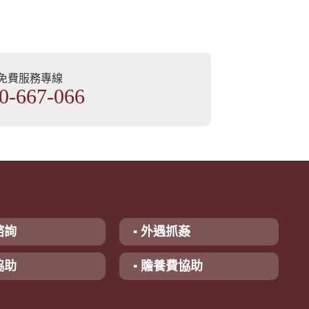
部免費服務專線
0-667-066
諮詢
▪ 外遇抓姦
協助
▪ 贍養費協助