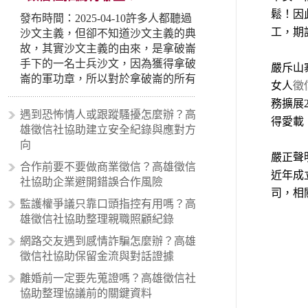
鬆！因
發布時間：2025-04-10許多人都聽過
工，期
沙文主義，但卻不知道沙文主義的典
故，其實沙文主義的由來，是拿破崙
手下的一名士兵沙文，因為獲得拿破
嚴斥山
崙的軍功章，所以對於拿破崙的所有
女人
徵
事蹟和政策產生狂熱崇拜，形成偏執
務擴展
的狀況，所以沙文主義後來就被拿來
遇到恐怖情人或跟蹤騷擾怎麼辦？高
得愛載
暗指偏見和歧視，而且有沙文主義傾
雄徵信社協助建立安全紀錄與應對方
向的人，通常對於自己的國家和民族
向
有超強烈的卓越感，因而瞧不起其他
嚴正聲
合作前要不要做商業徵信？高雄徵信
國家的人，所以沙文主義也廣泛應用
近年成
社協助企業避開錯誤合作風險
在種族歧視的說法，甚至還出現了男
司，相
性沙文…
監護權爭議只靠口頭指控有用嗎？高
雄徵信社協助整理親職照顧紀錄
網路交友遇到感情詐騙怎麼辦？高雄
徵信社協助保留金流與對話證據
離婚前一定要先蒐證嗎？高雄徵信社
協助整理協議前的關鍵資料