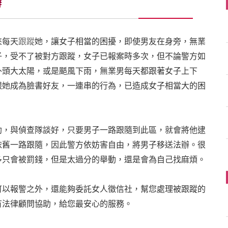
辦
來每天
跟蹤
她，讓女子相當的困擾，即使男友在身旁，無業
子，受不了被對方跟蹤，女子已報案時多次，但不論警方如
外頭大太陽，或是颳風下雨，無業男每天都跟著女子上下
跟她成為臉書好友，一連串的行為，已造成女子相當大的困
助，與偵查隊談好，只要男子一路跟隨到此區，就會將他逮
依舊一路跟隨，因此警方依妨害自由，將男子移送法辦。很
多只會被罰錢，但是太過分的舉動，還是會為自己找麻煩。
可以報警之外，還能夠委託女人徵信社，幫您處理被跟蹤的
有法律顧問協助，給您最安心的服務。