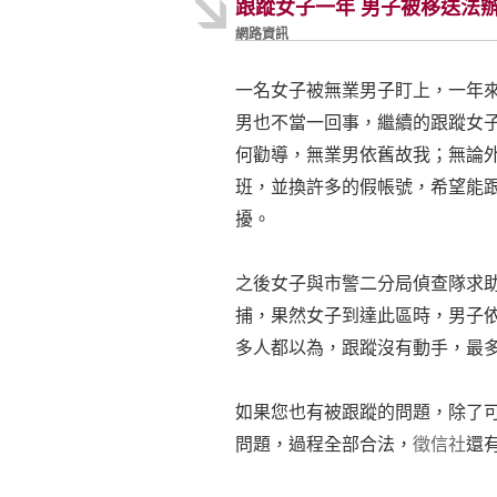
跟蹤女子一年 男子被移送法
網路資訊
一名女子被無業男子盯上，一年
男也不當一回事，繼續的跟蹤女
何勸導，無業男依舊故我；無論
班，並換許多的假帳號，希望能
擾。
之後女子與市警二分局偵查隊求
捕，果然女子到達此區時，男子
多人都以為，跟蹤沒有動手，最
如果您也有被跟蹤的問題，除了
問題，過程全部合法，
徵信社
還