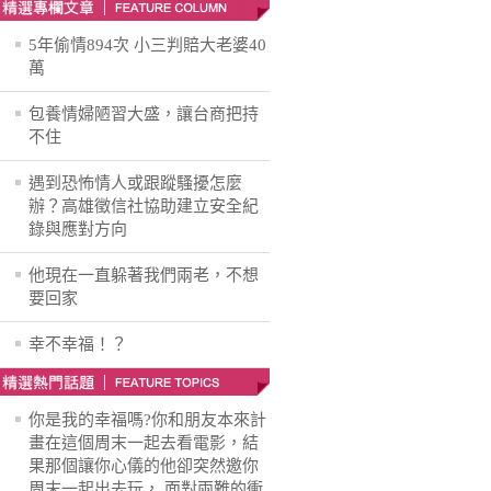
5年偷情894次 小三判賠大老婆40
萬
包養情婦陋習大盛，讓台商把持
不住
遇到恐怖情人或跟蹤騷擾怎麼
辦？高雄徵信社協助建立安全紀
錄與應對方向
他現在一直躲著我們兩老，不想
要回家
幸不幸福！？
你是我的幸福嗎?你和朋友本來計
畫在這個周末一起去看電影，結
果那個讓你心儀的他卻突然邀你
周末一起出去玩， 面對兩難的衝