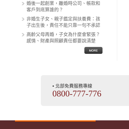
麼處理呢？醫療糾紛相關的內容其實
婚後一起創業，離婚時公司、帳款和
非常多，有些案例…
客戶到底算誰的？
非婚生子女、親子鑑定與扶養費：孩
子出生後，責任不能只靠一句不承認
高齡父母再婚，子女為什麼會緊張？
感情、財產與照顧責任都要說清楚
▪ 北部免費服務專線
0800-777-776