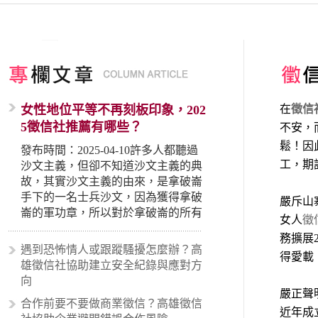
女性地位平等不再刻板印象，202
在
徵信
5徵信社推薦有哪些？
不安，
鬆！因
發布時間：2025-04-10許多人都聽過
工，期
沙文主義，但卻不知道沙文主義的典
故，其實沙文主義的由來，是拿破崙
手下的一名士兵沙文，因為獲得拿破
嚴斥山
崙的軍功章，所以對於拿破崙的所有
女人
徵
事蹟和政策產生狂熱崇拜，形成偏執
務擴展
的狀況，所以沙文主義後來就被拿來
遇到恐怖情人或跟蹤騷擾怎麼辦？高
得愛載
暗指偏見和歧視，而且有沙文主義傾
雄徵信社協助建立安全紀錄與應對方
向的人，通常對於自己的國家和民族
向
有超強烈的卓越感，因而瞧不起其他
嚴正聲
合作前要不要做商業徵信？高雄徵信
國家的人，所以沙文主義也廣泛應用
近年成