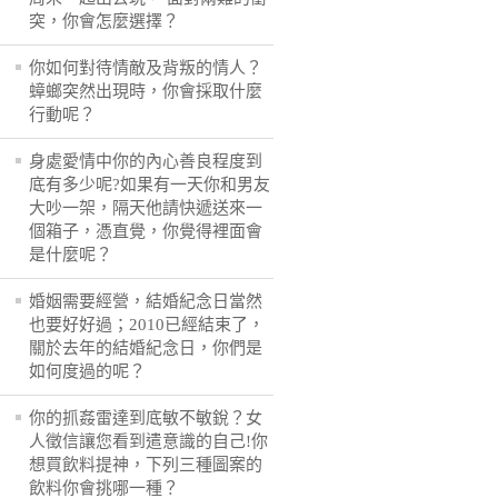
突，你會怎麼選擇？
你如何對待情敵及背叛的情人？
蟑螂突然出現時，你會採取什麼
行動呢？
身處愛情中你的內心善良程度到
底有多少呢?如果有一天你和男友
大吵一架，隔天他請快遞送來一
個箱子，憑直覺，你覺得裡面會
是什麼呢？
婚姻需要經營，結婚紀念日當然
也要好好過；2010已經結束了，
關於去年的結婚紀念日，你們是
如何度過的呢？
你的抓姦雷達到底敏不敏銳？女
人徵信讓您看到遣意識的自己!你
想買飲料提神，下列三種圖案的
飲料你會挑哪一種？