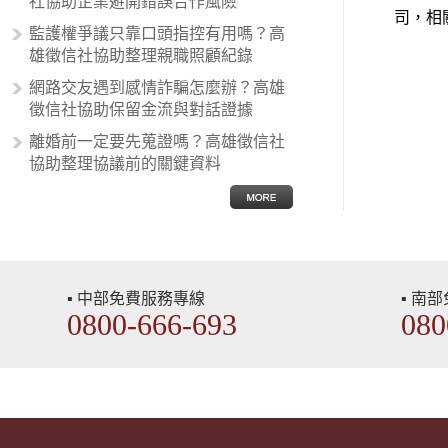
社協助企業避開錯誤合作風險
在種族歧視的說法，甚至還出現了男
司，相
性沙文…
監護權爭議只靠口頭指控有用嗎？高
雄徵信社協助整理親職照顧紀錄
網路交友遇到感情詐騙怎麼辦？高雄
徵信社協助保留金流與對話證據
離婚前一定要先蒐證嗎？高雄徵信社
協助整理協議前的關鍵資料
▪ 中部免費服務專線
▪ 南
0800-666-693
080