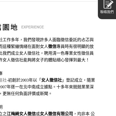
聯絡我們
社
工作多年，我們發現許多人面臨徵信委託的忐忑與
而這種緊繃情緒在面對女人
徵信
專員時有很明顯的放
此我們成立女人徵信社，聘用清一色專業女性徵信員
許女人徵信社能夠將女子的體貼細心發揮到最大
！
寨
信社
-初創於2003年以「
女人徵信社
」登記成立，隨業
2007年逐一在北中南成立據點。十多年來兢兢業業深
，更無任何負面評價或新聞。
明
立之
江梅綺女人徵信
或
女人徵信有限公司
，均非本 公