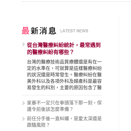
從台灣醫療糾紛統計，最常遇到
的醫療糾紛有哪些？
台灣的醫療技術品質療體還是有在一
定的水準在，可就算是這樣醫療糾紛
的狀況還是時常發生。醫療糾紛在醫
美外科以及各項外科及婦產科是最容
易發生的科別，主要的原因包含了醫
生未盡告知義務、醫療處置疏失、手
術疏失、術後照顧失當、醫療費用的
家暴不一定只在拳頭落下那一刻，保
收取。雖然醫學進步，但醫生與病患
護令前後該怎麼準備？
之間引起的糾紛還是經常發生。很多
前任分手後一直糾纏，是愛太深還是
案例中最後都走向訴訟流程，我們如
跟騷風險？
果不幸遇到相關醫療糾紛時究竟該怎