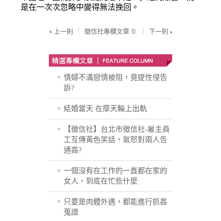
是在一次次忽略中變得無法挽回。
上一則
徵信社專欄文章
下一則
情婦不滿戀情被阻，竟提性侵告
訴?
結婚當天 在摩天輪上出軌
【徵信社】台北市徵信社-雇主員
工互傳黃色笑話，氣怒對兩人告
通姦?
一個沒有在工作的一直都在家的
女人，到底在忙些什麼
只要是肉體外遇，都能進行抓姦
蒐證