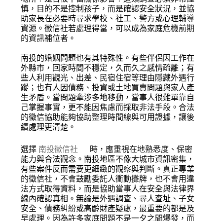
慎，目的不是控制孩子，而是確認安全狀況，並協
助家長在必要時尋求學校、社工、警方或心理輔導
資源。徵信社若處理得當，可以成為家庭危機前期
的資訊補位者。
南投的婚姻問題也有其特殊性。有些伴侶因工作在
外縣市，回家時間不穩定，久而久之感情疏離；有
些人利用觀光、出差、民宿住宿等理由隱藏外遇行
蹤；也有人因債務、投資或土地買賣問題與家人產
生矛盾。當問題牽涉多地移動，當事人很難單靠自
己掌握事實，更不能因焦慮而採取非法手段。合法
的徵信協助能夠協助整理時間線與可用證據，讓後
續處理更清楚。
選擇
南投徵信社
時，應重視在地熟悉度、保密
能力與合法觀念。南投地區不像大城市資訊密集，
有些案件反而需要更細緻的觀察與判斷。真正專業
的徵信社，不會鼓勵委託人衝動攤牌，也不會用違
法方式取得資料，而是協助當事人在安全與法律界
線內確認真相。無論是外遇調查、尋人查址、子女
安全、債務糾紛或高齡財產疑慮，最重要的都是及
早處理。因為許多家庭問題不是一夕之間爆發，而