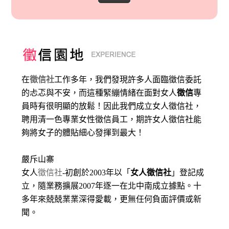
在
徵信社
工作多年，我們發現許多人面臨徵信委託
的忐忑與不安，而這種緊繃情緒在面對女人
徵信
專
員時有很明顯的放鬆！因此我們成立女人徵信社，
聘用清一色專業女性徵信員工，期許女人徵信社能
夠將女子的體貼細心發揮到最大
！
嚴斥山寨
女人
徵信社
-初創於2003年以「
女人徵信社
」登記成
立，隨業務擴展2007年逐一在北中南成立據點。十
多年來兢兢業業深得愛載，更無任何負面評價或新
聞。