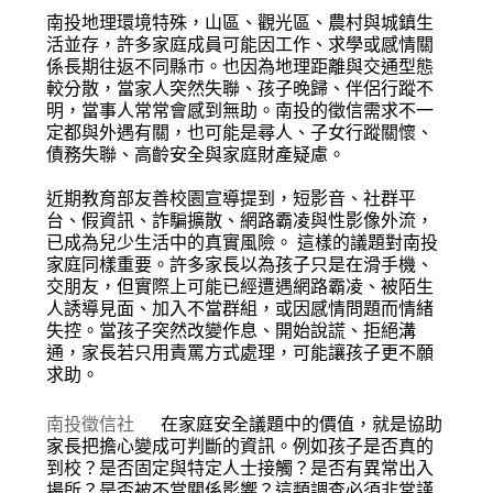
南投地理環境特殊，山區、觀光區、農村與城鎮生
活並存，許多家庭成員可能因工作、求學或感情關
係長期往返不同縣市。也因為地理距離與交通型態
較分散，當家人突然失聯、孩子晚歸、伴侶行蹤不
明，當事人常常會感到無助。南投的徵信需求不一
定都與外遇有關，也可能是尋人、子女行蹤關懷、
債務失聯、高齡安全與家庭財產疑慮。
近期教育部友善校園宣導提到，短影音、社群平
台、假資訊、詐騙擴散、網路霸凌與性影像外流，
已成為兒少生活中的真實風險。 這樣的議題對南投
家庭同樣重要。許多家長以為孩子只是在滑手機、
交朋友，但實際上可能已經遭遇網路霸凌、被陌生
人誘導見面、加入不當群組，或因感情問題而情緒
失控。當孩子突然改變作息、開始說謊、拒絕溝
通，家長若只用責罵方式處理，可能讓孩子更不願
求助。
南投徵信社
在家庭安全議題中的價值，就是協助
家長把擔心變成可判斷的資訊。例如孩子是否真的
到校？是否固定與特定人士接觸？是否有異常出入
場所？是否被不當關係影響？這類調查必須非常謹