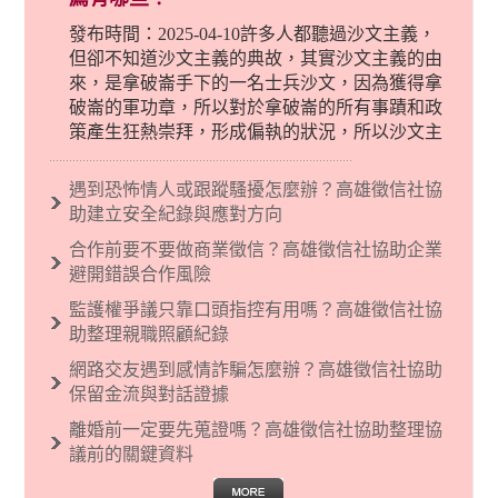
發布時間：2025-04-10許多人都聽過沙文主義，
但卻不知道沙文主義的典故，其實沙文主義的由
來，是拿破崙手下的一名士兵沙文，因為獲得拿
破崙的軍功章，所以對於拿破崙的所有事蹟和政
策產生狂熱崇拜，形成偏執的狀況，所以沙文主
義後來就被拿來暗指偏見和歧視，而且有沙文主
義傾向的人，通常對於自己的國家和民族有超強
遇到恐怖情人或跟蹤騷擾怎麼辦？高雄徵信社協
烈的卓越感，因而瞧不起其他國家的人，所以沙
助建立安全紀錄與應對方向
文主義也廣泛應用在種族歧視的說法，甚至還出
合作前要不要做商業徵信？高雄徵信社協助企業
現了男性沙文…
避開錯誤合作風險
監護權爭議只靠口頭指控有用嗎？高雄徵信社協
助整理親職照顧紀錄
網路交友遇到感情詐騙怎麼辦？高雄徵信社協助
保留金流與對話證據
離婚前一定要先蒐證嗎？高雄徵信社協助整理協
議前的關鍵資料