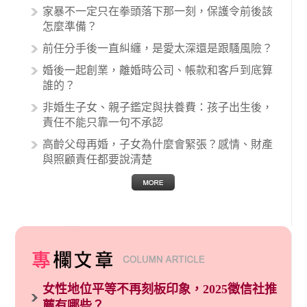
生與病患之間引起的糾紛還是經常發生。很多案
家暴不一定只在拳頭落下那一刻，保護令前後該
例中最後都走向訴訟流程，我們如果不幸遇到相
怎麼準備？
關醫療糾紛時究竟該怎麼處理呢？醫療糾紛相關
前任分手後一直糾纏，是愛太深還是跟騷風險？
的內容其實非常多，有些案例…
婚後一起創業，離婚時公司、帳款和客戶到底算
誰的？
非婚生子女、親子鑑定與扶養費：孩子出生後，
責任不能只靠一句不承認
高齡父母再婚，子女為什麼會緊張？感情、財產
與照顧責任都要說清楚
女性地位平等不再刻板印象，2025徵信社推
薦有哪些？