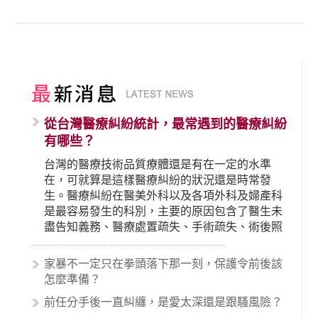
從台灣醫療糾紛統計，最常遇到的醫療糾紛
有哪些？
台灣的醫療技術品質療體還是有在一定的水準
在，可就算是這樣醫療糾紛的狀況還是時常發
生。醫療糾紛在醫美外科以及各項外科及婦產科
是最容易發生的科別，主要的原因包含了醫生未
盡告知義務、醫療處置疏失、手術疏失、術後照
顧失當、醫療費用的收取。雖然醫學進步，但醫
生與病患之間引起的糾紛還是經常發生。很多案
家暴不一定只在拳頭落下那一刻，保護令前後該
例中最後都走向訴訟流程，我們如果不幸遇到相
怎麼準備？
關醫療糾紛時究竟該怎麼處理呢？醫療糾紛相關
前任分手後一直糾纏，是愛太深還是跟騷風險？
的內容其實非常多，有些案例…