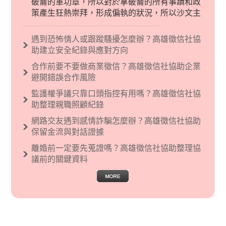
破崙的軍功章，所以對於拿破崙的所有事蹟和政
策產生狂熱崇拜，形成偏執的狀況，所以沙文主
義後來就被拿來暗指偏見和歧視，而且有沙文主
義傾向的人，通常對於自己的國家和民族有超強
遇到恐怖情人或跟蹤騷擾怎麼辦？高雄徵信社協
烈的卓越感，因而瞧不起其他國家的人，所以沙
助建立安全紀錄與應對方向
文主義也廣泛應用在種族歧視的說法，甚至還出
合作前要不要做商業徵信？高雄徵信社協助企業
現了男性沙文…
避開錯誤合作風險
監護權爭議只靠口頭指控有用嗎？高雄徵信社協
助整理親職照顧紀錄
網路交友遇到感情詐騙怎麼辦？高雄徵信社協助
保留金流與對話證據
離婚前一定要先蒐證嗎？高雄徵信社協助整理協
議前的關鍵資料