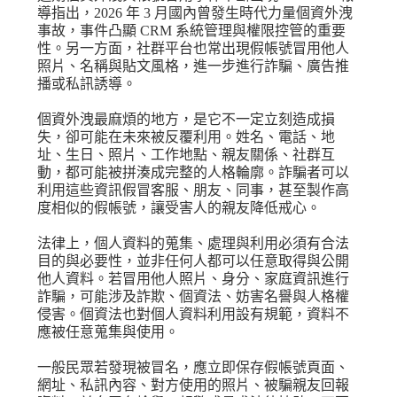
導指出，2026 年 3 月國內曾發生時代力量個資外洩
事故，事件凸顯 CRM 系統管理與權限控管的重要
性。另一方面，社群平台也常出現假帳號冒用他人
照片、名稱與貼文風格，進一步進行詐騙、廣告推
播或私訊誘導。
個資外洩最麻煩的地方，是它不一定立刻造成損
失，卻可能在未來被反覆利用。姓名、電話、地
址、生日、照片、工作地點、親友關係、社群互
動，都可能被拼湊成完整的人格輪廓。詐騙者可以
利用這些資訊假冒客服、朋友、同事，甚至製作高
度相似的假帳號，讓受害人的親友降低戒心。
法律上，個人資料的蒐集、處理與利用必須有合法
目的與必要性，並非任何人都可以任意取得與公開
他人資料。若冒用他人照片、身分、家庭資訊進行
詐騙，可能涉及詐欺、個資法、妨害名譽與人格權
侵害。個資法也對個人資料利用設有規範，資料不
應被任意蒐集與使用。
一般民眾若發現被冒名，應立即保存假帳號頁面、
網址、私訊內容、對方使用的照片、被騙親友回報