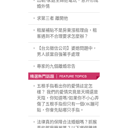
出軌-家庭主婦迷電玩，意外形成
婚外情
求第三者 離開他
租屋補貼不是房東漲租理由，租
客遇到不合理要求怎麼辦？
【台北徵信公司】婆媳問題中，
男人該當自強著手處理
專家的九個離婚忠告
五根手指看出你的愛情註定怎
樣？ 我們的愛情究竟是天晴還是
天陰，你知道嗎?如果你不小心弄
傷了五根手指但只有一個OK蹦可
貼，你會先貼哪只手指。
法律真的保障合法婚姻嗎？抓猴