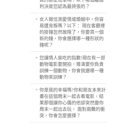
真的那麼簡單嗎？以下哪個離譜
判決是您認為最誇張的？
女人徵信測愛情或婚姻中，你容
易遭背叛嗎？以下： 現在客廳裡
的掛鐘忽然故障了，你要買一個
新的鐘，你會選擇哪一種形狀的
鐘呢？
您讓情人偷吃的指數!現在有一部
動物電影要開拍，導演要你負責
訓練一個動物，你會挑選哪一種
動物來訓練？
你是我的幸福嗎?你和朋友本來計
畫在這個周末一起去看電影，結
果那個讓你心儀的他卻突然邀你
周末一起出去玩， 面對兩難的衝
突，你會怎麼選擇？