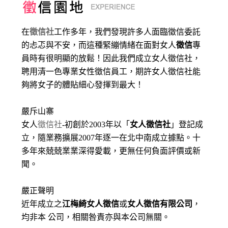
在
徵信社
工作多年，我們發現許多人面臨徵信委託
的忐忑與不安，而這種緊繃情緒在面對女人
徵信
專
員時有很明顯的放鬆！因此我們成立女人徵信社，
聘用清一色專業女性徵信員工，期許女人徵信社能
夠將女子的體貼細心發揮到最大
！
嚴斥山寨
女人
徵信社
-初創於2003年以「
女人徵信社
」登記成
立，隨業務擴展2007年逐一在北中南成立據點。十
多年來兢兢業業深得愛載，更無任何負面評價或新
聞。
嚴正聲明
近年成立之
江梅綺女人徵信
或
女人徵信有限公司
，
均非本 公司，相關咎責亦與本公司無關。