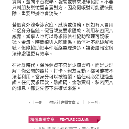
資料，並向平台檢舉、報警或尋求法律協助。不要
只叫朋友幫忙留言罵對方，因為假帳號可能很快刪
除，重要證據也會消失。
若個資外洩牽涉家庭、感情或債務，例如有人冒用
伴侶身分借錢、假冒親友要求匯款、利用私密照片
威脅，當事人也可以尋求
徵信社
協助整理可疑帳
號、金流、時間線與人際關係。徵信社不能破解帳
號，但能協助把事件脈絡整理清楚，讓後續報案與
法律處理更有效率。
在社群時代，保護個資不只是少填資料，而是要理
解：你公開的照片、打卡、親友互動，都可能被不
法者利用。當身分可以被複製，信任就必須經過查
證。任何要求匯款、驗證碼、金融資料、私密照片
的訊息，都要先停下來確認來源。
上一則
徵信社專欄文章
下一則