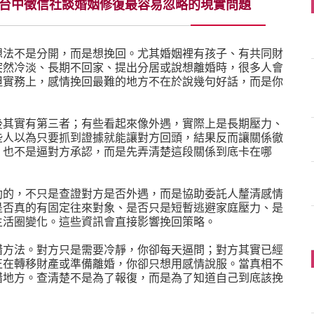
台中徵信社談婚姻修復最容易忽略的現實問題
想法不是分開，而是想挽回。尤其婚姻裡有孩子、有共同財
突然冷淡、長期不回家、提出分居或說想離婚時，很多人會
但實務上，感情挽回最難的地方不在於說幾句好話，而是你
後其實有第三者；有些看起來像外遇，實際上是長期壓力、
些人以為只要抓到證據就能讓對方回頭，結果反而讓關係徹
，也不是逼對方承認，而是先弄清楚這段關係到底卡在哪
助的，不只是查證對方是否外遇，而是協助委託人釐清感情
是否真的有固定往來對象、是否只是短暫逃避家庭壓力、是
生活圈變化。這些資訊會直接影響挽回策略。
錯方法。對方只是需要冷靜，你卻每天逼問；對方其實已經
正在轉移財產或準備離婚，你卻只想用感情說服。當真相不
錯地方。查清楚不是為了報復，而是為了知道自己到底該挽