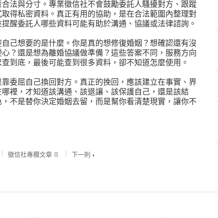
意合法與分寸。專業徵信社不會鼓勵委託人騷擾對方、跟蹤
式取得私密資料。真正有用的協助，是在合法範圍內整理對
並提醒委託人哪些資料可能有助於溝通、協議或法律諮詢。
楚自己想要的是什麼。你是真的想修復婚姻？想確認還有沒
變心？還是想為離婚協議做準備？這些答案不同，服務方向
求查到底，最後可能查到很多資料，卻不知道怎麼使用。
是靠委屈自己換回對方。真正的挽回，應該建立在事實、界
在哪裡，才知道該溝通、該退讓、該保護自己，還是該結
色，不是替你決定婚姻去留，而是幫你看清楚現實，讓你不
徵信社專欄文章
下一則