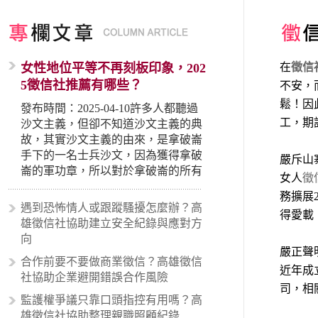
女性地位平等不再刻板印象，202
在
徵信
5徵信社推薦有哪些？
不安，
鬆！因
發布時間：2025-04-10許多人都聽過
工，期
沙文主義，但卻不知道沙文主義的典
故，其實沙文主義的由來，是拿破崙
手下的一名士兵沙文，因為獲得拿破
嚴斥山
崙的軍功章，所以對於拿破崙的所有
女人
徵
事蹟和政策產生狂熱崇拜，形成偏執
務擴展
的狀況，所以沙文主義後來就被拿來
遇到恐怖情人或跟蹤騷擾怎麼辦？高
得愛載
暗指偏見和歧視，而且有沙文主義傾
雄徵信社協助建立安全紀錄與應對方
向的人，通常對於自己的國家和民族
向
有超強烈的卓越感，因而瞧不起其他
嚴正聲
合作前要不要做商業徵信？高雄徵信
國家的人，所以沙文主義也廣泛應用
近年成
社協助企業避開錯誤合作風險
在種族歧視的說法，甚至還出現了男
司，相
性沙文…
監護權爭議只靠口頭指控有用嗎？高
雄徵信社協助整理親職照顧紀錄