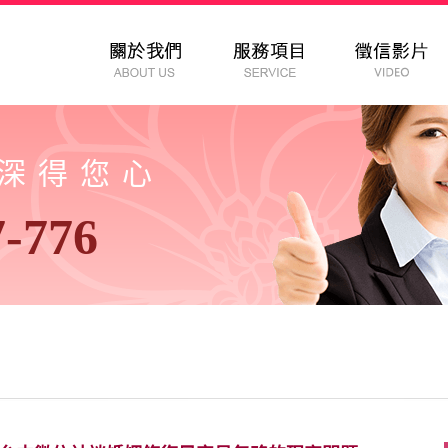
以深得您心
7-776