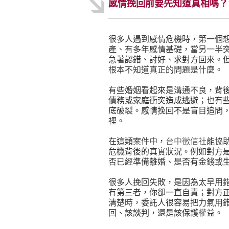
感情挽回前要先知道真相嗎？
很多人遇到感情危機時，第一個
產、有多年感情基礎，當另一半
急著認錯、討好、求對方回來。
根本不知道真正的問題是什麼。
有些婚姻看起來是溝通不良，背
債務或家庭衝突造成逃避；也有
底破裂。感情挽回不是盲目追問
裡。
在這類案件中，
台中徵信社
能協
危機背後的真實狀況。例如對方
否已經準備離婚、是否有金錢或
很多人挽回失敗，是因為太早用
有第三者，你卻一直自責；對方
清楚時，委託人很容易把力氣用
回、該談判，還是該保護權益。