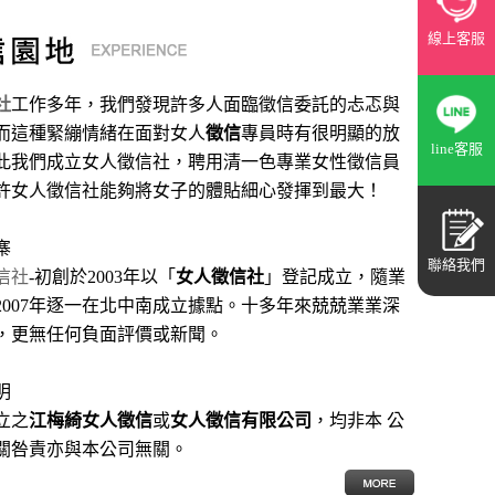
線上客服
社
工作多年，我們發現許多人面臨徵信委託的忐忑與
而這種緊繃情緒在面對女人
徵信
專員時有很明顯的放
line客服
此我們成立女人徵信社，聘用清一色專業女性徵信員
許女人徵信社能夠將女子的體貼細心發揮到最大
！
寨
聯絡我們
信社
-初創於2003年以「
女人徵信社
」登記成立，隨業
2007年逐一在北中南成立據點。十多年來兢兢業業深
，更無任何負面評價或新聞。
明
立之
江梅綺女人徵信
或
女人徵信有限公司
，均非本 公
關咎責亦與本公司無關。