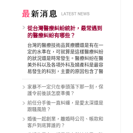
從台灣醫療糾紛統計，最常遇到
的醫療糾紛有哪些？
台灣的醫療技術品質療體還是有在一
定的水準在，可就算是這樣醫療糾紛
的狀況還是時常發生。醫療糾紛在醫
美外科以及各項外科及婦產科是最容
易發生的科別，主要的原因包含了醫
生未盡告知義務、醫療處置疏失、手
術疏失、術後照顧失當、醫療費用的
家暴不一定只在拳頭落下那一刻，保
收取。雖然醫學進步，但醫生與病患
護令前後該怎麼準備？
之間引起的糾紛還是經常發生。很多
前任分手後一直糾纏，是愛太深還是
案例中最後都走向訴訟流程，我們如
跟騷風險？
果不幸遇到相關醫療糾紛時究竟該怎
麼處理呢？醫療糾紛相關的內容其實
婚後一起創業，離婚時公司、帳款和
非常多，有些案例…
客戶到底算誰的？