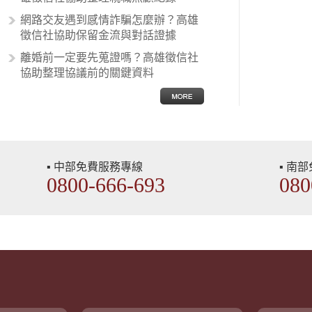
網路交友遇到感情詐騙怎麼辦？高雄
徵信社協助保留金流與對話證據
離婚前一定要先蒐證嗎？高雄徵信社
協助整理協議前的關鍵資料
▪ 中部免費服務專線
▪ 南
0800-666-693
080