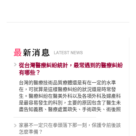
從台灣醫療糾紛統計，最常遇到的醫療糾紛
有哪些？
台灣的醫療技術品質療體還是有在一定的水準
在，可就算是這樣醫療糾紛的狀況還是時常發
生。醫療糾紛在醫美外科以及各項外科及婦產科
是最容易發生的科別，主要的原因包含了醫生未
盡告知義務、醫療處置疏失、手術疏失、術後照
顧失當、醫療費用的收取。雖然醫學進步，但醫
生與病患之間引起的糾紛還是經常發生。很多案
家暴不一定只在拳頭落下那一刻，保護令前後該
例中最後都走向訴訟流程，我們如果不幸遇到相
怎麼準備？