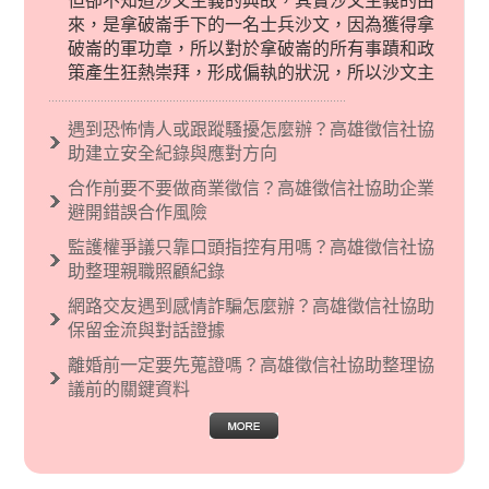
但卻不知道沙文主義的典故，其實沙文主義的由
來，是拿破崙手下的一名士兵沙文，因為獲得拿
破崙的軍功章，所以對於拿破崙的所有事蹟和政
策產生狂熱崇拜，形成偏執的狀況，所以沙文主
義後來就被拿來暗指偏見和歧視，而且有沙文主
義傾向的人，通常對於自己的國家和民族有超強
遇到恐怖情人或跟蹤騷擾怎麼辦？高雄徵信社協
烈的卓越感，因而瞧不起其他國家的人，所以沙
助建立安全紀錄與應對方向
文主義也廣泛應用在種族歧視的說法，甚至還出
合作前要不要做商業徵信？高雄徵信社協助企業
現了男性沙文…
避開錯誤合作風險
監護權爭議只靠口頭指控有用嗎？高雄徵信社協
助整理親職照顧紀錄
網路交友遇到感情詐騙怎麼辦？高雄徵信社協助
保留金流與對話證據
離婚前一定要先蒐證嗎？高雄徵信社協助整理協
議前的關鍵資料