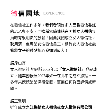
在
徵信社
工作多年，我們發現許多人面臨徵信委託
的忐忑與不安，而這種緊繃情緒在面對女人
徵信
專
員時有很明顯的放鬆！因此我們成立女人徵信社，
聘用清一色專業女性徵信員工，期許女人徵信社能
夠將女子的體貼細心發揮到最大
！
嚴斥山寨
女人
徵信社
-初創於2003年以「
女人徵信社
」登記成
立，隨業務擴展2007年逐一在北中南成立據點。十
多年來兢兢業業深得愛載，更無任何負面評價或新
聞。
嚴正聲明
近年成立之
江梅綺女人徵信
或
女人徵信有限公司
，