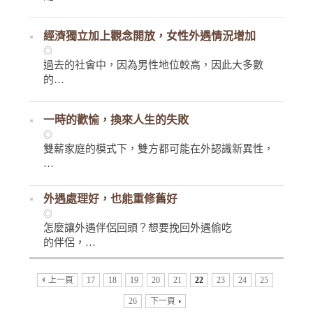
經濟獨立加上觀念開放，女性外遇情況增加
◎
過去的社會中，因為男性地位較高，因此大多數
的…
一時的歡愉，換來人生的失敗
◎
雙薪家庭的模式下，雙方都可能在外認識新異性，
…
外遇處理好，也能重修舊好
◎
怎麼讓外遇伴侶回頭？想要挽回外遇偷吃
的伴侶，…
上一頁
17
18
19
20
21
22
23
24
25
26
下一頁