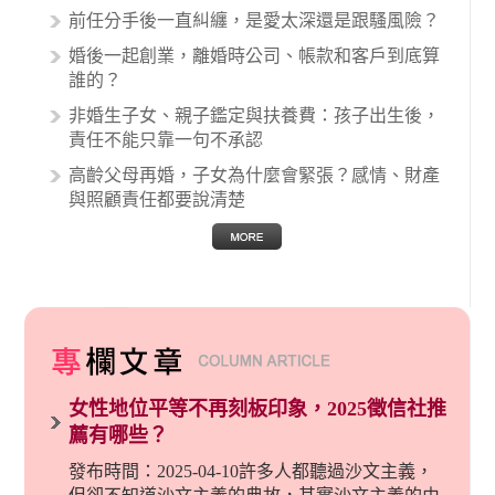
關醫療糾紛時究竟該怎麼處理呢？醫療糾紛相關
前任分手後一直糾纏，是愛太深還是跟騷風險？
的內容其實非常多，有些案例…
婚後一起創業，離婚時公司、帳款和客戶到底算
誰的？
非婚生子女、親子鑑定與扶養費：孩子出生後，
責任不能只靠一句不承認
高齡父母再婚，子女為什麼會緊張？感情、財產
與照顧責任都要說清楚
女性地位平等不再刻板印象，2025徵信社推
薦有哪些？
發布時間：2025-04-10許多人都聽過沙文主義，