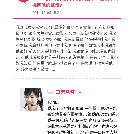
挽回他的感情?
2011-10-03 15:21
我跟我女友常常為了玩電腦的事吵架 其實我自己有錯我知
道 但是很多男生都會玩魔獸阿 只要一玩就很難停下來 我又
希望他陪我 所以很多次都是我在玩電腦 他在旁邊吵我叫我
不要玩 我會抓狂叫他不要吵我 但除了這個事情以外 我都對
他很好 前天又因為這個大吵一架 我跟她說不能忍受那你就
走阿 他就說那我們分手 這兩天都沒連絡 但我有反省 是我不
好我知道 但我想他應該不想復合了吧 我很想他 很希望他回
來 該怎麼挽回感情 .....
JONE:
愛,就向天空裡的風箏,一但斷了線,你只能
微笑地看著它飄飛遠走.親愛的,你要記得,
愛一個人,隨時都是開始,也隨時都是結束.
彼此本來就需要互相體諒包容，你應該好
好思考誰對誰錯，沒有什麼是每個男人都