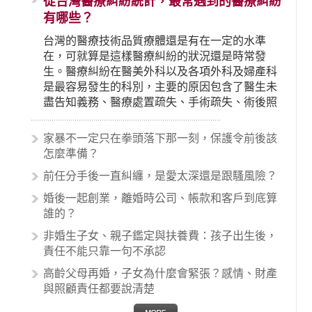
從台灣醫療糾紛統計，最常遇到的醫療糾紛
有哪些？
台灣的醫療技術品質療體還是有在一定的水準
在，可就算是這樣醫療糾紛的狀況還是時常發
生。醫療糾紛在醫美外科以及各項外科及婦產科
是最容易發生的科別，主要的原因包含了醫生未
盡告知義務、醫療處置疏失、手術疏失、術後照
顧失當、醫療費用的收取。雖然醫學進步，但醫
生與病患之間引起的糾紛還是經常發生。很多案
家暴不一定只在拳頭落下那一刻，保護令前後該
例中最後都走向訴訟流程，我們如果不幸遇到相
怎麼準備？
關醫療糾紛時究竟該怎麼處理呢？醫療糾紛相關
前任分手後一直糾纏，是愛太深還是跟騷風險？
的內容其實非常多，有些案例…
婚後一起創業，離婚時公司、帳款和客戶到底算
誰的？
非婚生子女、親子鑑定與扶養費：孩子出生後，
責任不能只靠一句不承認
高齡父母再婚，子女為什麼會緊張？感情、財產
與照顧責任都要說清楚