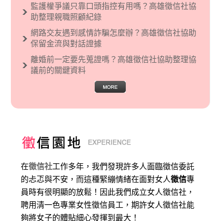
監護權爭議只靠口頭指控有用嗎？高雄徵信社協
助整理親職照顧紀錄
網路交友遇到感情詐騙怎麼辦？高雄徵信社協助
保留金流與對話證據
離婚前一定要先蒐證嗎？高雄徵信社協助整理協
議前的關鍵資料
在
徵信社
工作多年，我們發現許多人面臨徵信委託
的忐忑與不安，而這種緊繃情緒在面對女人
徵信
專
員時有很明顯的放鬆！因此我們成立女人徵信社，
聘用清一色專業女性徵信員工，期許女人徵信社能
夠將女子的體貼細心發揮到最大
！