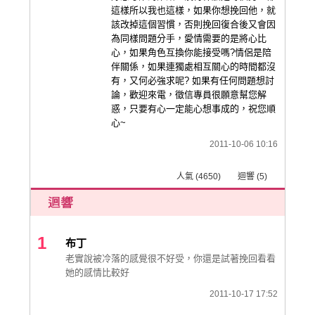
這樣所以我也這樣，如果你想挽回他，就
該改掉這個習慣，否則挽回復合後又會因
為同樣問題分手，愛情需要的是將心比
心，如果角色互換你能接受嗎?情侶是陪
伴關係，如果連獨處相互關心的時間都沒
有，又何必強求呢? 如果有任何問題想討
論，歡迎來電，徵信專員很願意幫您解
惑，只要有心一定能心想事成的，祝您順
心~
2011-10-06 10:16
人氣 (4650) 迴響 (5)
1
布丁
老實說被冷落的感覺很不好受，你還是試著挽回看看
她的感情比較好
2011-10-17 17:52