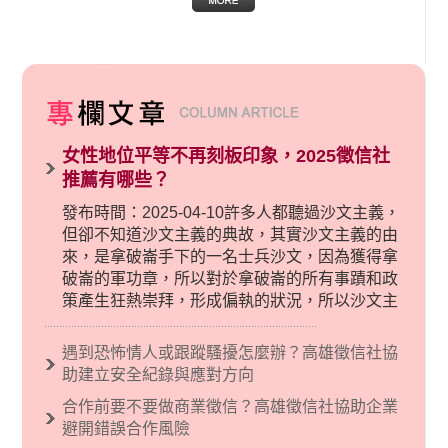
女性地位平等不再刻板印象，2025徵信社
推薦有哪些？
發布時間：2025-04-10許多人都聽過沙文主義，
但卻不知道沙文主義的典故，其實沙文主義的由
來，是拿破崙手下的一名士兵沙文，因為獲得拿
破崙的軍功章，所以對於拿破崙的所有事蹟和政
策產生狂熱崇拜，形成偏執的狀況，所以沙文主
義後來就被拿來暗指偏見和歧視，而且有沙文主
義傾向的人，通常對於自己的國家和民族有超強
遇到恐怖情人或跟蹤騷擾怎麼辦？高雄徵信社協
烈的卓越感，因而瞧不起其他國家的人，所以沙
助建立安全紀錄與應對方向
文主義也廣泛應用在種族歧視的說法，甚至還出
合作前要不要做商業徵信？高雄徵信社協助企業
現了男性沙文…
避開錯誤合作風險