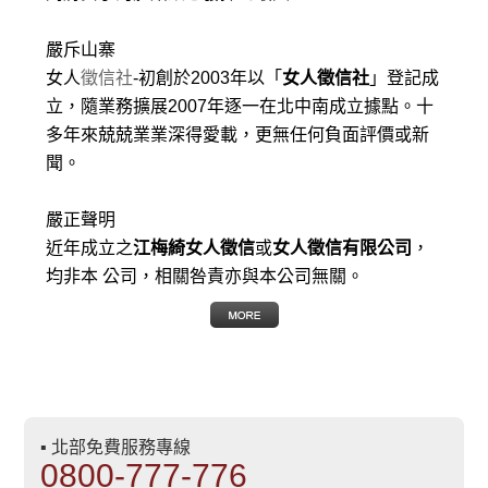
嚴斥山寨
女人
徵信社
-初創於2003年以「
女人徵信社
」登記成
立，隨業務擴展2007年逐一在北中南成立據點。十
多年來兢兢業業深得愛載，更無任何負面評價或新
聞。
嚴正聲明
近年成立之
江梅綺女人徵信
或
女人徵信有限公司
，
均非本 公司，相關咎責亦與本公司無關。
▪ 北部免費服務專線
0800-777-776