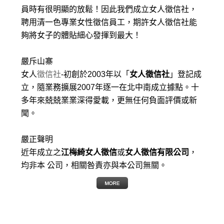
員時有很明顯的放鬆！因此我們成立女人徵信社，
聘用清一色專業女性徵信員工，期許女人徵信社能
夠將女子的體貼細心發揮到最大
！
嚴斥山寨
女人
徵信社
-初創於2003年以「
女人徵信社
」登記成
立，隨業務擴展2007年逐一在北中南成立據點。十
多年來兢兢業業深得愛載，更無任何負面評價或新
聞。
嚴正聲明
近年成立之
江梅綺女人徵信
或
女人徵信有限公司
，
均非本 公司，相關咎責亦與本公司無關。