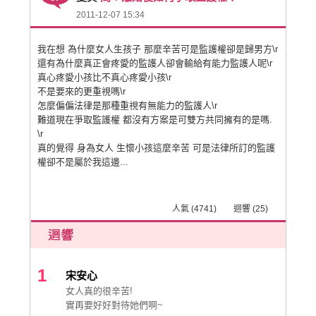
2011-12-07 15:34
我在想 為什麼女人生孩子 那麼辛苦可是監護權卻是歸男方\r
還有為什麼真正會疼愛的監護人卻會輸給有能力監護人呢\r
真心疼愛小孩比不真心疼愛小孩\r
不是要來的更重視嗎\r
怎麼偏偏法律是那種重視有無能力的監護人\r
難道現在爭取監護權 都沒有方案是可雙方共同擁有的是嗎.
\r
真的覺得 身為女人 生懷小孩這麼辛苦 可是法律所訂的監護
權卻不是屬於我這邊...
人氣 (4741) 迴響 (25)
1
宋安心
女人真的很辛苦!
實再要好好對待她們啊~