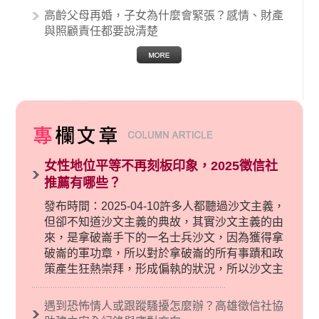
高齡父母再婚，子女為什麼會緊張？感情、財產
與照顧責任都要說清楚
女性地位平等不再刻板印象，2025徵信社
推薦有哪些？
發布時間：2025-04-10許多人都聽過沙文主義，
但卻不知道沙文主義的典故，其實沙文主義的由
來，是拿破崙手下的一名士兵沙文，因為獲得拿
破崙的軍功章，所以對於拿破崙的所有事蹟和政
策產生狂熱崇拜，形成偏執的狀況，所以沙文主
義後來就被拿來暗指偏見和歧視，而且有沙文主
義傾向的人，通常對於自己的國家和民族有超強
遇到恐怖情人或跟蹤騷擾怎麼辦？高雄徵信社協
烈的卓越感，因而瞧不起其他國家的人，所以沙