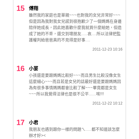
15
傅翔
雖然我的家庭也是單親~~~也對我的女兒非常好~~~
但是因為我對我女兒感到很抱歉少了一個媽媽在身邊
陪伴她成長，因此她喜歡什麼我就買什麼給她，但造
成了她的不乖，還交到壞朋友.....哀....所以法律把監
護權判給爸爸真的不見得是好事....
2011-12-23 10:16
16
小荽
小孩還是要跟媽媽比較好~~~而且男生比較沒像女生
這麼細心~~~而且若是女兒的話最好還是要跟媽媽因
為有很多事情媽媽都會比較了解~~~畢竟都是女生
~~~所以我覺得法律也是很不公平......唉!!!
2011-12-22 10:12
17
小君
我朋友也遇到跟你一樣的問題ㄟ.....都不知道該怎麼
辦才好><