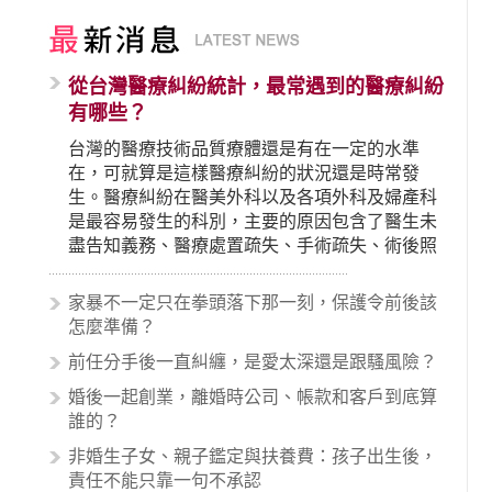
從台灣醫療糾紛統計，最常遇到的醫療糾紛
有哪些？
台灣的醫療技術品質療體還是有在一定的水準
在，可就算是這樣醫療糾紛的狀況還是時常發
生。醫療糾紛在醫美外科以及各項外科及婦產科
是最容易發生的科別，主要的原因包含了醫生未
盡告知義務、醫療處置疏失、手術疏失、術後照
顧失當、醫療費用的收取。雖然醫學進步，但醫
生與病患之間引起的糾紛還是經常發生。很多案
家暴不一定只在拳頭落下那一刻，保護令前後該
例中最後都走向訴訟流程，我們如果不幸遇到相
怎麼準備？
關醫療糾紛時究竟該怎麼處理呢？醫療糾紛相關
前任分手後一直糾纏，是愛太深還是跟騷風險？
的內容其實非常多，有些案例…
婚後一起創業，離婚時公司、帳款和客戶到底算
誰的？
非婚生子女、親子鑑定與扶養費：孩子出生後，
責任不能只靠一句不承認