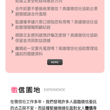
助建立安全紀錄與應對方向
文主義也廣泛應用在種族歧視的說法，甚至還出
合作前要不要做商業徵信？高雄徵信社協助企業
現了男性沙文…
避開錯誤合作風險
監護權爭議只靠口頭指控有用嗎？高雄徵信社協
助整理親職照顧紀錄
網路交友遇到感情詐騙怎麼辦？高雄徵信社協助
保留金流與對話證據
離婚前一定要先蒐證嗎？高雄徵信社協助整理協
議前的關鍵資料
在
徵信社
工作多年，我們發現許多人面臨徵信委託
的忐忑與不安，而這種緊繃情緒在面對女人
徵信
專