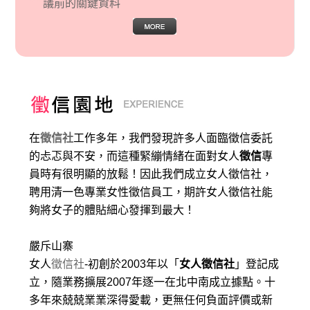
議前的關鍵資料
在
徵信社
工作多年，我們發現許多人面臨徵信委託
的忐忑與不安，而這種緊繃情緒在面對女人
徵信
專
員時有很明顯的放鬆！因此我們成立女人徵信社，
聘用清一色專業女性徵信員工，期許女人徵信社能
夠將女子的體貼細心發揮到最大
！
嚴斥山寨
女人
徵信社
-初創於2003年以「
女人徵信社
」登記成
立，隨業務擴展2007年逐一在北中南成立據點。十
多年來兢兢業業深得愛載，更無任何負面評價或新