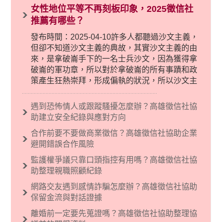
女性地位平等不再刻板印象，2025徵信社
推薦有哪些？
發布時間：2025-04-10許多人都聽過沙文主義，
但卻不知道沙文主義的典故，其實沙文主義的由
來，是拿破崙手下的一名士兵沙文，因為獲得拿
破崙的軍功章，所以對於拿破崙的所有事蹟和政
策產生狂熱崇拜，形成偏執的狀況，所以沙文主
義後來就被拿來暗指偏見和歧視，而且有沙文主
義傾向的人，通常對於自己的國家和民族有超強
遇到恐怖情人或跟蹤騷擾怎麼辦？高雄徵信社協
烈的卓越感，因而瞧不起其他國家的人，所以沙
助建立安全紀錄與應對方向
文主義也廣泛應用在種族歧視的說法，甚至還出
合作前要不要做商業徵信？高雄徵信社協助企業
現了男性沙文…
避開錯誤合作風險
監護權爭議只靠口頭指控有用嗎？高雄徵信社協
助整理親職照顧紀錄
網路交友遇到感情詐騙怎麼辦？高雄徵信社協助
保留金流與對話證據
離婚前一定要先蒐證嗎？高雄徵信社協助整理協