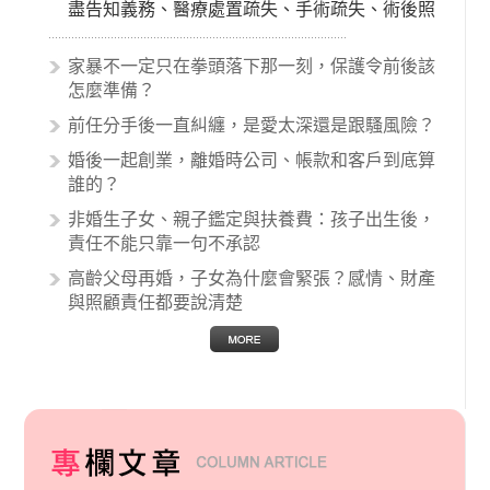
盡告知義務、醫療處置疏失、手術疏失、術後照
顧失當、醫療費用的收取。雖然醫學進步，但醫
生與病患之間引起的糾紛還是經常發生。很多案
家暴不一定只在拳頭落下那一刻，保護令前後該
例中最後都走向訴訟流程，我們如果不幸遇到相
怎麼準備？
關醫療糾紛時究竟該怎麼處理呢？醫療糾紛相關
前任分手後一直糾纏，是愛太深還是跟騷風險？
的內容其實非常多，有些案例…
婚後一起創業，離婚時公司、帳款和客戶到底算
誰的？
非婚生子女、親子鑑定與扶養費：孩子出生後，
責任不能只靠一句不承認
高齡父母再婚，子女為什麼會緊張？感情、財產
與照顧責任都要說清楚