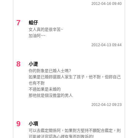
2012-04-16 09:40
7
蛙仔
女人真的是很辛苦~
加油阿~~
2012-04-13 09:44
8
小湜
你的對象是已婚人士嗎?
如果是已婚妳還跟人家生了孩子，他不對，但妳自己
也有不對
不過如果是未婚的
那他就是個沒擔當的男人
2012-04-12 09:23
9
小項
可以去鑑定關係阿，如果對方堅持不願配合鑑定，則
可能被法官認為心裡有鬼而判敗訴的!