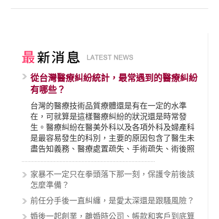
從台灣醫療糾紛統計，最常遇到的醫療糾紛
有哪些？
台灣的醫療技術品質療體還是有在一定的水準
在，可就算是這樣醫療糾紛的狀況還是時常發
生。醫療糾紛在醫美外科以及各項外科及婦產科
是最容易發生的科別，主要的原因包含了醫生未
盡告知義務、醫療處置疏失、手術疏失、術後照
顧失當、醫療費用的收取。雖然醫學進步，但醫
生與病患之間引起的糾紛還是經常發生。很多案
家暴不一定只在拳頭落下那一刻，保護令前後該
例中最後都走向訴訟流程，我們如果不幸遇到相
怎麼準備？
關醫療糾紛時究竟該怎麼處理呢？醫療糾紛相關
前任分手後一直糾纏，是愛太深還是跟騷風險？
的內容其實非常多，有些案例…
婚後一起創業，離婚時公司、帳款和客戶到底算