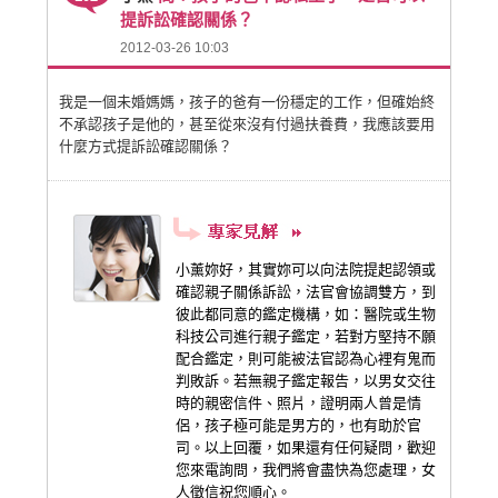
提訴訟確認關係？
2012-03-26 10:03
我是一個未婚媽媽，孩子的爸有一份穩定的工作，但確始終
不承認孩子是他的，甚至從來沒有付過扶養費，我應該要用
什麼方式提訴訟確認關係？
小薰妳好，其實妳可以向法院提起認領或
確認親子關係訴訟，法官會協調雙方，到
彼此都同意的鑑定機構，如：醫院或生物
科技公司進行親子鑑定，若對方堅持不願
配合鑑定，則可能被法官認為心裡有鬼而
判敗訴。若無親子鑑定報告，以男女交往
時的親密信件、照片，證明兩人曾是情
侶，孩子極可能是男方的，也有助於官
司。以上回覆，如果還有任何疑問，歡迎
您來電詢問，我們將會盡快為您處理，女
人徵信祝您順心。