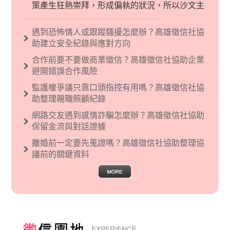
策產生狂熱崇拜，形成偏執的狀況，所以沙文主
義後來就被拿來暗指偏見和歧視，而且有沙文主
義傾向的人，通常對於自己的國家和民族有超強
遇到恐怖情人或跟蹤騷擾怎麼辦？高雄徵信社協
烈的卓越感，因而瞧不起其他國家的人，所以沙
助建立安全紀錄與應對方向
文主義也廣泛應用在種族歧視的說法，甚至還出
合作前要不要做商業徵信？高雄徵信社協助企業
現了男性沙文…
避開錯誤合作風險
監護權爭議只靠口頭指控有用嗎？高雄徵信社協
助整理親職照顧紀錄
網路交友遇到感情詐騙怎麼辦？高雄徵信社協助
保留金流與對話證據
離婚前一定要先蒐證嗎？高雄徵信社協助整理協
議前的關鍵資料