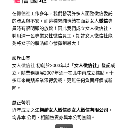
在
徵信社
工作多年，我們發現許多人面臨徵信委託
的忐忑與不安，而這種緊繃情緒在面對女人
徵信
專
員時有很明顯的放鬆！因此我們成立女人徵信社，
聘用清一色專業女性徵信員工，期許女人徵信社能
夠將女子的體貼細心發揮到最大
！
嚴斥山寨
女人
徵信社
-初創於2003年以「
女人徵信社
」登記成
立，隨業務擴展2007年逐一在北中南成立據點。十
多年來兢兢業業深得愛載，更無任何負面評價或新
聞。
嚴正聲明
近年成立之
江梅綺女人徵信
或
女人徵信有限公司
，
均非本 公司，相關咎責亦與本公司無關。