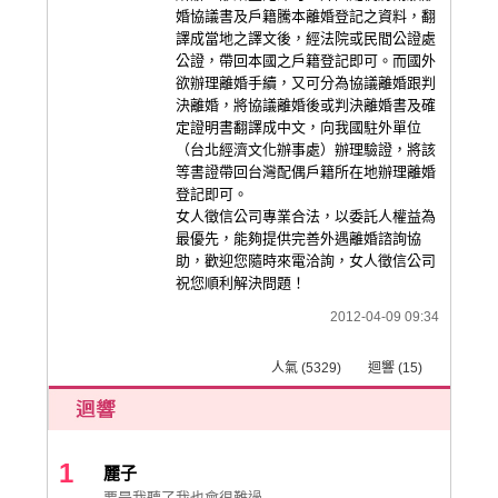
婚協議書及戶籍騰本離婚登記之資料，翻
譯成當地之譯文後，經法院或民間公證處
公證，帶回本國之戶籍登記即可。而國外
欲辦理離婚手續，又可分為協議離婚跟判
決離婚，將協議離婚後或判決離婚書及確
定證明書翻譯成中文，向我國駐外單位
（台北經濟文化辦事處）辦理驗證，將該
等書證帶回台灣配偶戶籍所在地辦理離婚
登記即可。
女人徵信公司專業合法，以委託人權益為
最優先，能夠提供完善外遇離婚諮詢協
助，歡迎您隨時來電洽詢，女人徵信公司
祝您順利解決問題！
2012-04-09 09:34
人氣 (5329) 迴響 (15)
1
麗子
要是我聽了我也會很難過