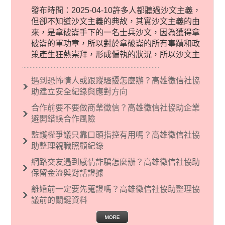
發布時間：2025-04-10許多人都聽過沙文主義，
但卻不知道沙文主義的典故，其實沙文主義的由
來，是拿破崙手下的一名士兵沙文，因為獲得拿
破崙的軍功章，所以對於拿破崙的所有事蹟和政
策產生狂熱崇拜，形成偏執的狀況，所以沙文主
義後來就被拿來暗指偏見和歧視，而且有沙文主
義傾向的人，通常對於自己的國家和民族有超強
遇到恐怖情人或跟蹤騷擾怎麼辦？高雄徵信社協
烈的卓越感，因而瞧不起其他國家的人，所以沙
助建立安全紀錄與應對方向
文主義也廣泛應用在種族歧視的說法，甚至還出
合作前要不要做商業徵信？高雄徵信社協助企業
現了男性沙文…
避開錯誤合作風險
監護權爭議只靠口頭指控有用嗎？高雄徵信社協
助整理親職照顧紀錄
網路交友遇到感情詐騙怎麼辦？高雄徵信社協助
保留金流與對話證據
離婚前一定要先蒐證嗎？高雄徵信社協助整理協
議前的關鍵資料