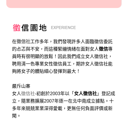
在
徵信社
工作多年，我們發現許多人面臨徵信委託
的忐忑與不安，而這種緊繃情緒在面對女人
徵信
專
員時有很明顯的放鬆！因此我們成立女人徵信社，
聘用清一色專業女性徵信員工，期許女人徵信社能
夠將女子的體貼細心發揮到最大
！
嚴斥山寨
女人
徵信社
-初創於2003年以「
女人徵信社
」登記成
立，隨業務擴展2007年逐一在北中南成立據點。十
多年來兢兢業業深得愛載，更無任何負面評價或新
聞。