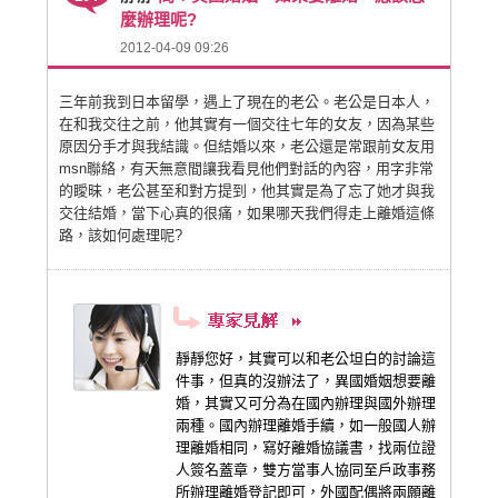
麼辦理呢?
2012-04-09 09:26
三年前我到日本留學，遇上了現在的老公。老公是日本人，
在和我交往之前，他其實有一個交往七年的女友，因為某些
原因分手才與我結識。但結婚以來，老公還是常跟前女友用
msn聯絡，有天無意間讓我看見他們對話的內容，用字非常
的瞹昧，老公甚至和對方提到，他其實是為了忘了她才與我
交往結婚，當下心真的很痛，如果哪天我們得走上離婚這條
路，該如何處理呢?
靜靜您好，其實可以和老公坦白的討論這
件事，但真的沒辦法了，異國婚姻想要離
婚，其實又可分為在國內辦理與國外辦理
兩種。國內辦理離婚手續，如一般國人辦
理離婚相同，寫好離婚協議書，找兩位證
人簽名蓋章，雙方當事人協同至戶政事務
所辦理離婚登記即可，外國配偶將兩願離