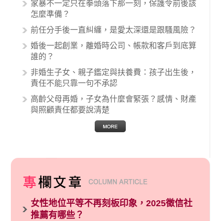
家暴不一定只在拳頭落下那一刻，保護令前後該
例中最後都走向訴訟流程，我們如果不幸遇到相
怎麼準備？
關醫療糾紛時究竟該怎麼處理呢？醫療糾紛相關
前任分手後一直糾纏，是愛太深還是跟騷風險？
的內容其實非常多，有些案例…
婚後一起創業，離婚時公司、帳款和客戶到底算
誰的？
非婚生子女、親子鑑定與扶養費：孩子出生後，
責任不能只靠一句不承認
高齡父母再婚，子女為什麼會緊張？感情、財產
與照顧責任都要說清楚
女性地位平等不再刻板印象，2025徵信社
推薦有哪些？