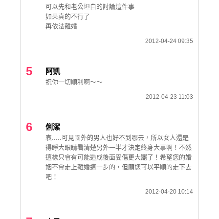
可以先和老公坦白的討論這件事
如果真的不行了
再依法離婚
2012-04-24 09:35
5
阿凱
祝你一切順利啊～～
2012-04-23 11:03
6
俐潔
哀.....可見國外的男人也好不到哪去，所以女人還是
得睜大眼睛看清楚另外一半才決定終身大事啊！不然
這樣只會有可能造成後面受傷更大罷了！希望您的婚
姻不會走上離婚這一步的，但願您可以平順的走下去
吧！
2012-04-20 10:14