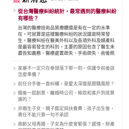
從台灣醫療糾紛統計，最常遇到的醫療糾紛
有哪些？
台灣的醫療技術品質療體還是有在一定的水準
在，可就算是這樣醫療糾紛的狀況還是時常發
生。醫療糾紛在醫美外科以及各項外科及婦產科
是最容易發生的科別，主要的原因包含了醫生未
盡告知義務、醫療處置疏失、手術疏失、術後照
顧失當、醫療費用的收取。雖然醫學進步，但醫
生與病患之間引起的糾紛還是經常發生。很多案
家暴不一定只在拳頭落下那一刻，保護令前後該
例中最後都走向訴訟流程，我們如果不幸遇到相
怎麼準備？
關醫療糾紛時究竟該怎麼處理呢？醫療糾紛相關
前任分手後一直糾纏，是愛太深還是跟騷風險？
的內容其實非常多，有些案例…
婚後一起創業，離婚時公司、帳款和客戶到底算
誰的？
非婚生子女、親子鑑定與扶養費：孩子出生後，
責任不能只靠一句不承認
高齡父母再婚，子女為什麼會緊張？感情、財產