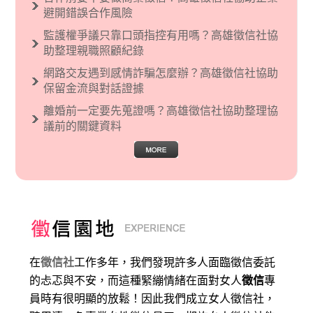
現了男性沙文…
避開錯誤合作風險
監護權爭議只靠口頭指控有用嗎？高雄徵信社協
助整理親職照顧紀錄
網路交友遇到感情詐騙怎麼辦？高雄徵信社協助
保留金流與對話證據
離婚前一定要先蒐證嗎？高雄徵信社協助整理協
議前的關鍵資料
在
徵信社
工作多年，我們發現許多人面臨徵信委託
的忐忑與不安，而這種緊繃情緒在面對女人
徵信
專
員時有很明顯的放鬆！因此我們成立女人徵信社，