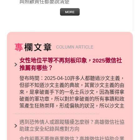
與照顧責任都要說清楚
女性地位平等不再刻板印象，2025徵信社
推薦有哪些？
發布時間：2025-04-10許多人都聽過沙文主義，
但卻不知道沙文主義的典故，其實沙文主義的由
來，是拿破崙手下的一名士兵沙文，因為獲得拿
破崙的軍功章，所以對於拿破崙的所有事蹟和政
策產生狂熱崇拜，形成偏執的狀況，所以沙文主
義後來就被拿來暗指偏見和歧視，而且有沙文主
義傾向的人，通常對於自己的國家和民族有超強
遇到恐怖情人或跟蹤騷擾怎麼辦？高雄徵信社協
烈的卓越感，因而瞧不起其他國家的人，所以沙
助建立安全紀錄與應對方向
文主義也廣泛應用在種族歧視的說法，甚至還出
合作前要不要做商業徵信？高雄徵信社協助企業