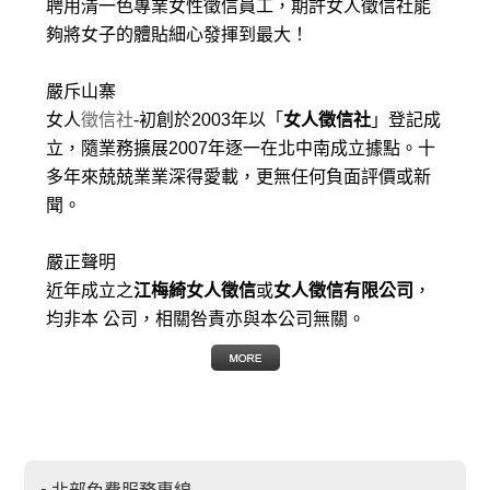
聘用清一色專業女性徵信員工，期許女人徵信社能
夠將女子的體貼細心發揮到最大
！
嚴斥山寨
女人
徵信社
-初創於2003年以「
女人徵信社
」登記成
立，隨業務擴展2007年逐一在北中南成立據點。十
多年來兢兢業業深得愛載，更無任何負面評價或新
聞。
嚴正聲明
近年成立之
江梅綺女人徵信
或
女人徵信有限公司
，
均非本 公司，相關咎責亦與本公司無關。