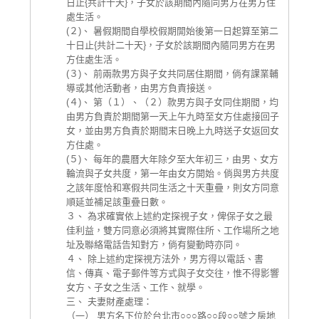
日止{共計十天}，子女於該期間內隨同男方在男方住
處生活。
(２)、 暑假期間自學校假期開始後第一日起算至第二
十日止{共計二十天}，子女於該期間內隨同男方在男
方住處生活。
(３)、 前兩款男方與子女共同居住期間，倘有課業輔
導或其他活動者，由男方負責接送。
(４)、 第（１）、（２）款男方與子女同住期間，均
由男方負責於期間第一天上午九時至女方住處接回子
女，並由男方負責於期間末日晚上九時送子女返回女
方住處。
(５)、 每年的農曆大年除夕至大年初三，由男、女方
輪流與子女共度，第一年由女方開始。倘與男方共度
之該年度恰和寒假共同生活之十天重疊，則女方同意
順延並補足該重疊日數。
３、 為求確實依上述約定探視子女，俾保子女之最
佳利益，雙方同意必須將其實際住所、工作場所之地
址及聯絡電話告知對方，倘有變動時亦同。
４、 除上述約定探視方法外，男方得以電話、書
信、傳真、電子郵件等方式與子女交往，惟不得影響
女方、子女之生活、工作、就學。
三、 夫妻財產處理：
（一） 男方名下位於台北市○○○路○○段○○號之房地