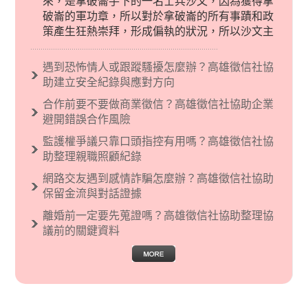
來，是拿破崙手下的一名士兵沙文，因為獲得拿
破崙的軍功章，所以對於拿破崙的所有事蹟和政
策產生狂熱崇拜，形成偏執的狀況，所以沙文主
義後來就被拿來暗指偏見和歧視，而且有沙文主
義傾向的人，通常對於自己的國家和民族有超強
遇到恐怖情人或跟蹤騷擾怎麼辦？高雄徵信社協
烈的卓越感，因而瞧不起其他國家的人，所以沙
助建立安全紀錄與應對方向
文主義也廣泛應用在種族歧視的說法，甚至還出
合作前要不要做商業徵信？高雄徵信社協助企業
現了男性沙文…
避開錯誤合作風險
監護權爭議只靠口頭指控有用嗎？高雄徵信社協
助整理親職照顧紀錄
網路交友遇到感情詐騙怎麼辦？高雄徵信社協助
保留金流與對話證據
離婚前一定要先蒐證嗎？高雄徵信社協助整理協
議前的關鍵資料