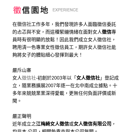
在
徵信社
工作多年，我們發現許多人面臨徵信委託
的忐忑與不安，而這種緊繃情緒在面對女人
徵信
專
員時有很明顯的放鬆！因此我們成立女人徵信社，
聘用清一色專業女性徵信員工，期許女人徵信社能
夠將女子的體貼細心發揮到最大
！
嚴斥山寨
女人
徵信社
-初創於2003年以「
女人徵信社
」登記成
立，隨業務擴展2007年逐一在北中南成立據點。十
多年來兢兢業業深得愛載，更無任何負面評價或新
聞。
嚴正聲明
近年成立之
江梅綺女人徵信
或
女人徵信有限公司
，
均非本 公司，相關咎責亦與本公司無關。