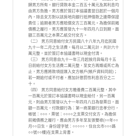
歸男方所有。銀行貸款本金二百五十萬元及其利息均
由男方負擔。男方應於簽訂本協議書翌日起於一個月
內，除去女方對以該房地向銀行抵押借款之連帶保證
責任；逾期者男方應賠償女方三百萬元。為擔保前揭
債務之履行，男方應簽發九十一年四月八日到期，面
額三百萬元之本票乙紙交付女方。
（二） 男方同意給付女方民國八十八年九月迄民國
九十一年二月之生活費，每月以二萬元計，共計六十
萬元整，並於簽訂本協議書時以現金付清。
（三） 男方同意自九十一年三月起按月與每月十五
日前給付女方生活費二萬元整，至女方再婚或死亡為
止，男方應將款項逕匯入女方帳戶(帳戶資料同前)；
若一期逾付或不付者，應加計懲罰性利息百分之二
十。
（四） 男方同意給付女方贍養費二百萬元整，其中
一百萬元於簽訂本協議書時以現金給付，另一百萬
元，則由男方簽發以九十一年四月八日為發票日，面
額一百萬元，付款銀行為：第一商業銀行忠孝分行，
帳號：○○○，票號：○○○○之支票交付女方。為擔保
前揭債務之履行，應由男方多年至友張雙祿(○○年○○
月○○日生，身份證字號：○○○○○，住台北市○○○路
○○號○○樓)在支票上背書。