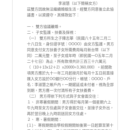
李淑慧（以下簡稱女方）
茲雙方因故無法繼續婚姻生活，經雙方同意後立此協
議書，以資遵守，其條款如下：
一、 雙方協議離婚。
二、 子女監護、扶養及探視：
（一） 雙方所生之子陳志華（民國八十五年二月二
十八日生，身份證字號：OOOO）由女方監護。男方
同意支付女方扶養子女所需費用每月新台幣（以下
同）二萬元整，至子女成年時（即民國一O五年二月
二十七日）為止，所有款項共計三百三十六萬元
（（10＋13x12＋2）x20000=3,360,000）。前開款
項男方應於九十一年三月起按月於每月十五日前直接
匯入女方設於OO銀行OO分行，帳號：OOOO、戶
名：李淑慧之帳戶內。一期遲延或未付者，視為全部
到期，男方應一次付清所有子女扶養費。
（二） 男方得依下列方式與子女會面交往：
１、 非寒暑假期間：男方得於每月第一個星期六上
午九時至女方住處與子女會面交往，並接子女外出，
再於翌日晚上九時前送回女方住處。
２、 寒、暑假期間：
(１)、 寒假期間自學校假期開始後第一日起算至第十