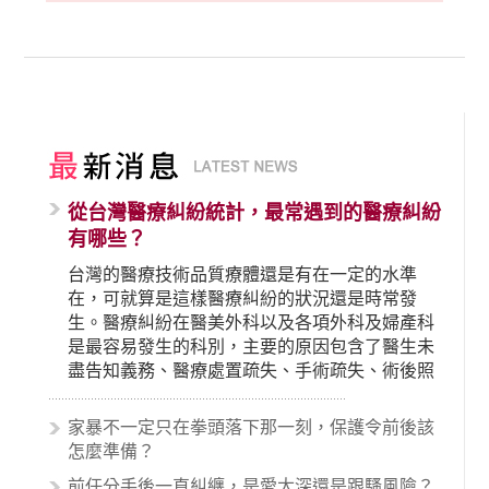
從台灣醫療糾紛統計，最常遇到的醫療糾紛
有哪些？
台灣的醫療技術品質療體還是有在一定的水準
在，可就算是這樣醫療糾紛的狀況還是時常發
生。醫療糾紛在醫美外科以及各項外科及婦產科
是最容易發生的科別，主要的原因包含了醫生未
盡告知義務、醫療處置疏失、手術疏失、術後照
顧失當、醫療費用的收取。雖然醫學進步，但醫
生與病患之間引起的糾紛還是經常發生。很多案
家暴不一定只在拳頭落下那一刻，保護令前後該
例中最後都走向訴訟流程，我們如果不幸遇到相
怎麼準備？
關醫療糾紛時究竟該怎麼處理呢？醫療糾紛相關
前任分手後一直糾纏，是愛太深還是跟騷風險？