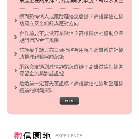
策產生狂熱崇拜，形成偏執的狀況，所以沙文主
義後來就被拿來暗指偏見和歧視，而且有沙文主
義傾向的人，通常對於自己的國家和民族有超強
遇到恐怖情人或跟蹤騷擾怎麼辦？高雄徵信社協
烈的卓越感，因而瞧不起其他國家的人，所以沙
助建立安全紀錄與應對方向
文主義也廣泛應用在種族歧視的說法，甚至還出
合作前要不要做商業徵信？高雄徵信社協助企業
現了男性沙文…
避開錯誤合作風險
監護權爭議只靠口頭指控有用嗎？高雄徵信社協
助整理親職照顧紀錄
網路交友遇到感情詐騙怎麼辦？高雄徵信社協助
保留金流與對話證據
離婚前一定要先蒐證嗎？高雄徵信社協助整理協
議前的關鍵資料