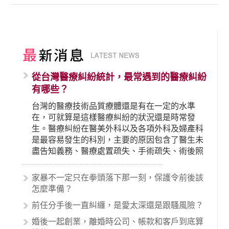
從台灣醫療糾紛統計，最常遇到的醫療糾紛
有哪些？
台灣的醫療技術品質療體還是有在一定的水準
在，可就算是這樣醫療糾紛的狀況還是時常發
生。醫療糾紛在醫美外科以及各項外科及婦產科
是最容易發生的科別，主要的原因包含了醫生未
盡告知義務、醫療處置疏失、手術疏失、術後照
顧失當、醫療費用的收取。雖然醫學進步，但醫
生與病患之間引起的糾紛還是經常發生。很多案
家暴不一定只在拳頭落下那一刻，保護令前後該
例中最後都走向訴訟流程，我們如果不幸遇到相
怎麼準備？
關醫療糾紛時究竟該怎麼處理呢？醫療糾紛相關
前任分手後一直糾纏，是愛太深還是跟騷風險？
的內容其實非常多，有些案例…
婚後一起創業，離婚時公司、帳款和客戶到底算