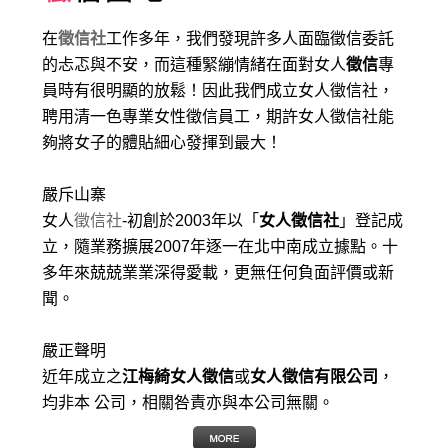
在
徵信社
工作多年，我們發現許多人面臨徵信委託
的忐忑與不安，而這種緊繃情緒在面對女人
徵信
專
員時有很明顯的放鬆！因此我們成立女人徵信社，
聘用清一色專業女性徵信員工，期許女人徵信社能
夠將女子的體貼細心發揮到最大
！
嚴斥山寨
女人
徵信社
-初創於2003年以「
女人徵信社
」登記成
立，隨業務擴展2007年逐一在北中南成立據點。十
多年來兢兢業業深得愛載，更無任何負面評價或新
聞。
嚴正聲明
近年成立之
江梅綺女人徵信
或
女人徵信有限公司
，
均非本 公司，相關咎責亦與本公司無關。