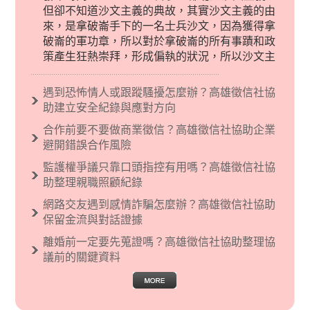
但卻不知道沙文主義的典故，其實沙文主義的由
來，是拿破崙手下的一名士兵沙文，因為獲得拿
破崙的軍功章，所以對於拿破崙的所有事蹟和政
策產生狂熱崇拜，形成偏執的狀況，所以沙文主
義後來就被拿來暗指偏見和歧視，而且有沙文主
義傾向的人，通常對於自己的國家和民族有超強
遇到恐怖情人或跟蹤騷擾怎麼辦？高雄徵信社協
烈的卓越感，因而瞧不起其他國家的人，所以沙
助建立安全紀錄與應對方向
文主義也廣泛應用在種族歧視的說法，甚至還出
合作前要不要做商業徵信？高雄徵信社協助企業
現了男性沙文…
避開錯誤合作風險
監護權爭議只靠口頭指控有用嗎？高雄徵信社協
助整理親職照顧紀錄
網路交友遇到感情詐騙怎麼辦？高雄徵信社協助
保留金流與對話證據
離婚前一定要先蒐證嗎？高雄徵信社協助整理協
議前的關鍵資料