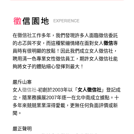
在
徵信社
工作多年，我們發現許多人面臨徵信委託
的忐忑與不安，而這種緊繃情緒在面對女人
徵信
專
員時有很明顯的放鬆！因此我們成立女人徵信社，
聘用清一色專業女性徵信員工，期許女人徵信社能
夠將女子的體貼細心發揮到最大
！
嚴斥山寨
女人
徵信社
-初創於2003年以「
女人徵信社
」登記成
立，隨業務擴展2007年逐一在北中南成立據點。十
多年來兢兢業業深得愛載，更無任何負面評價或新
聞。
嚴正聲明