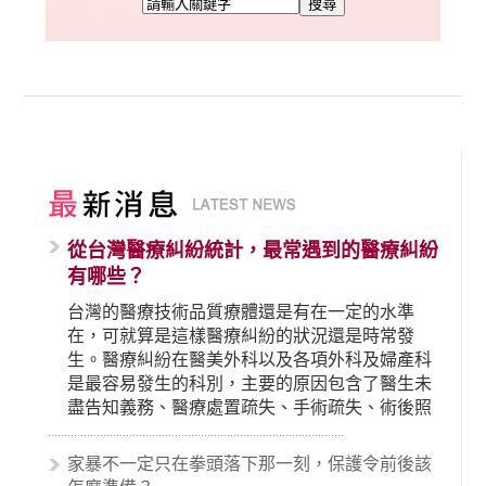
從台灣醫療糾紛統計，最常遇到的醫療糾紛
有哪些？
台灣的醫療技術品質療體還是有在一定的水準
在，可就算是這樣醫療糾紛的狀況還是時常發
生。醫療糾紛在醫美外科以及各項外科及婦產科
是最容易發生的科別，主要的原因包含了醫生未
盡告知義務、醫療處置疏失、手術疏失、術後照
顧失當、醫療費用的收取。雖然醫學進步，但醫
生與病患之間引起的糾紛還是經常發生。很多案
家暴不一定只在拳頭落下那一刻，保護令前後該
例中最後都走向訴訟流程，我們如果不幸遇到相