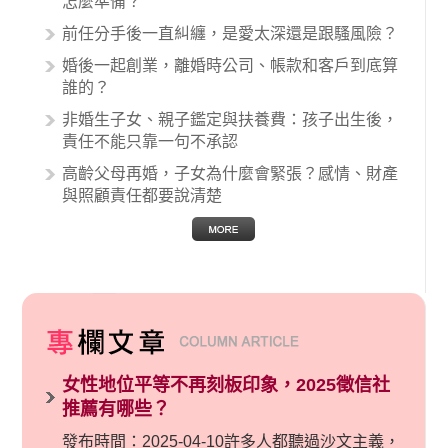
怎麼準備？
關醫療糾紛時究竟該怎麼處理呢？醫療糾紛相關
前任分手後一直糾纏，是愛太深還是跟騷風險？
的內容其實非常多，有些案例…
婚後一起創業，離婚時公司、帳款和客戶到底算
誰的？
非婚生子女、親子鑑定與扶養費：孩子出生後，
責任不能只靠一句不承認
高齡父母再婚，子女為什麼會緊張？感情、財產
與照顧責任都要說清楚
女性地位平等不再刻板印象，2025徵信社
推薦有哪些？
發布時間：2025-04-10許多人都聽過沙文主義，