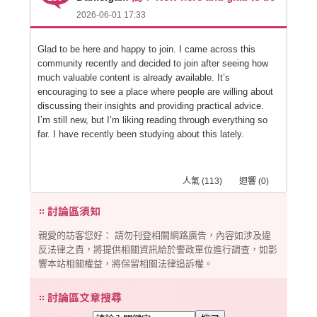
2026-06-01 17:33
Glad to be here and happy to join. I came across this
community recently and decided to join after seeing how
much valuable content is already available. It’s
encouraging to see a place where people are willing about
discussing their insights and providing practical advice.
I’m still new, but I’m liking reading through everything so
far. I have recently been studying about this lately.
人氣 (113) 迴響 (0)
親愛的訪客您好： 請勿刊登相關網路廣告，內容如涉及違
反法律之責，將提供相關資訊給於警政單位進行調查，如影
響本站相關權益，將保留相關法律追訴權。