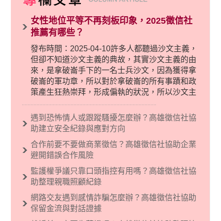
女性地位平等不再刻板印象，2025徵信社
推薦有哪些？
發布時間：2025-04-10許多人都聽過沙文主義，
但卻不知道沙文主義的典故，其實沙文主義的由
來，是拿破崙手下的一名士兵沙文，因為獲得拿
破崙的軍功章，所以對於拿破崙的所有事蹟和政
策產生狂熱崇拜，形成偏執的狀況，所以沙文主
義後來就被拿來暗指偏見和歧視，而且有沙文主
義傾向的人，通常對於自己的國家和民族有超強
遇到恐怖情人或跟蹤騷擾怎麼辦？高雄徵信社協
烈的卓越感，因而瞧不起其他國家的人，所以沙
助建立安全紀錄與應對方向
文主義也廣泛應用在種族歧視的說法，甚至還出
合作前要不要做商業徵信？高雄徵信社協助企業
現了男性沙文…
避開錯誤合作風險
監護權爭議只靠口頭指控有用嗎？高雄徵信社協
助整理親職照顧紀錄
網路交友遇到感情詐騙怎麼辦？高雄徵信社協助
保留金流與對話證據