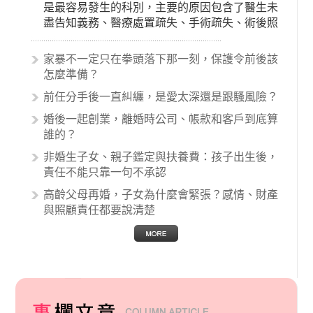
是最容易發生的科別，主要的原因包含了醫生未
盡告知義務、醫療處置疏失、手術疏失、術後照
顧失當、醫療費用的收取。雖然醫學進步，但醫
生與病患之間引起的糾紛還是經常發生。很多案
家暴不一定只在拳頭落下那一刻，保護令前後該
例中最後都走向訴訟流程，我們如果不幸遇到相
怎麼準備？
關醫療糾紛時究竟該怎麼處理呢？醫療糾紛相關
前任分手後一直糾纏，是愛太深還是跟騷風險？
的內容其實非常多，有些案例…
婚後一起創業，離婚時公司、帳款和客戶到底算
誰的？
非婚生子女、親子鑑定與扶養費：孩子出生後，
責任不能只靠一句不承認
高齡父母再婚，子女為什麼會緊張？感情、財產
與照顧責任都要說清楚