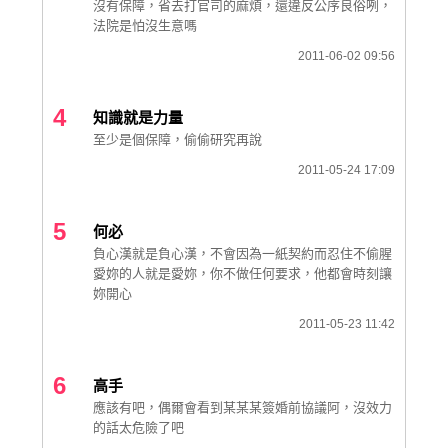
沒有保障，省去打官司的麻煩，還違反公序良俗咧，
法院是怕沒生意嗎
2011-06-02 09:56
4
知識就是力量
至少是個保障，偷偷研究再說
2011-05-24 17:09
5
何必
負心漢就是負心漢，不會因為一紙契約而忍住不偷腥
愛妳的人就是愛妳，你不做任何要求，他都會時刻讓
妳開心
2011-05-23 11:42
6
高手
應該有吧，偶爾會看到某某某簽婚前協議阿，沒效力
的話太危險了吧