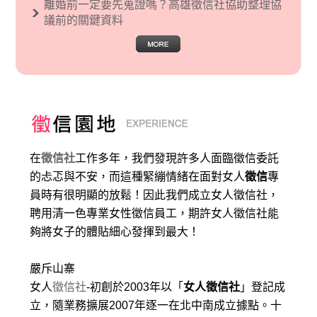
離婚前一定要先蒐證嗎？高雄徵信社協助整理協
議前的關鍵資料
在
徵信社
工作多年，我們發現許多人面臨徵信委託
的忐忑與不安，而這種緊繃情緒在面對女人
徵信
專
員時有很明顯的放鬆！因此我們成立女人徵信社，
聘用清一色專業女性徵信員工，期許女人徵信社能
夠將女子的體貼細心發揮到最大
！
嚴斥山寨
女人
徵信社
-初創於2003年以「
女人徵信社
」登記成
立，隨業務擴展2007年逐一在北中南成立據點。十