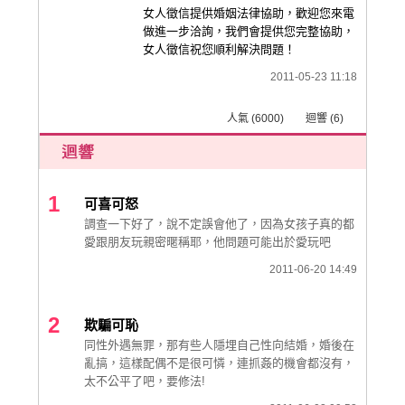
女人徵信提供婚姻法律協助，歡迎您來電
做進一步洽詢，我們會提供您完整協助，
女人徵信祝您順利解決問題！
2011-05-23 11:18
人氣 (6000) 迴響 (6)
1
可喜可怒
調查一下好了，說不定誤會他了，因為女孩子真的都
愛跟朋友玩親密暱稱耶，他問題可能出於愛玩吧
2011-06-20 14:49
2
欺騙可恥
同性外遇無罪，那有些人隱埋自己性向結婚，婚後在
亂搞，這樣配偶不是很可憐，連抓姦的機會都沒有，
太不公平了吧，要修法!