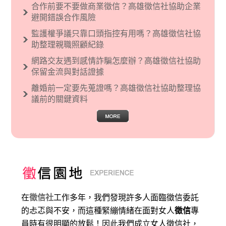
合作前要不要做商業徵信？高雄徵信社協助企業
現了男性沙文…
避開錯誤合作風險
監護權爭議只靠口頭指控有用嗎？高雄徵信社協
助整理親職照顧紀錄
網路交友遇到感情詐騙怎麼辦？高雄徵信社協助
保留金流與對話證據
離婚前一定要先蒐證嗎？高雄徵信社協助整理協
議前的關鍵資料
在
徵信社
工作多年，我們發現許多人面臨徵信委託
的忐忑與不安，而這種緊繃情緒在面對女人
徵信
專
員時有很明顯的放鬆！因此我們成立女人徵信社，