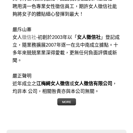
聘用清一色專業女性徵信員工，期許女人徵信社能
夠將女子的體貼細心發揮到最大
！
嚴斥山寨
女人
徵信社
-初創於2003年以「
女人徵信社
」登記成
立，隨業務擴展2007年逐一在北中南成立據點。十
多年來兢兢業業深得愛載，更無任何負面評價或新
聞。
嚴正聲明
近年成立之
江梅綺女人徵信
或
女人徵信有限公司
，
均非本 公司，相關咎責亦與本公司無關。