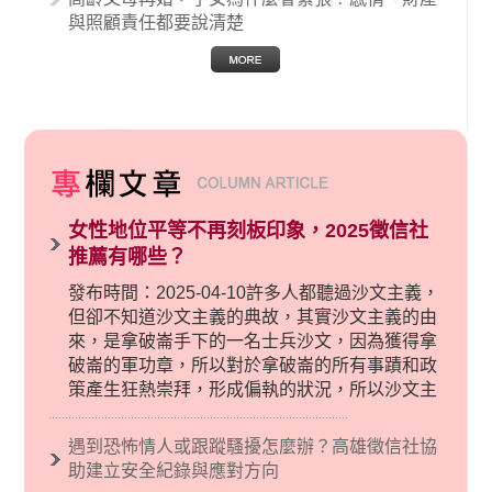
與照顧責任都要說清楚
女性地位平等不再刻板印象，2025徵信社
推薦有哪些？
發布時間：2025-04-10許多人都聽過沙文主義，
但卻不知道沙文主義的典故，其實沙文主義的由
來，是拿破崙手下的一名士兵沙文，因為獲得拿
破崙的軍功章，所以對於拿破崙的所有事蹟和政
策產生狂熱崇拜，形成偏執的狀況，所以沙文主
義後來就被拿來暗指偏見和歧視，而且有沙文主
義傾向的人，通常對於自己的國家和民族有超強
遇到恐怖情人或跟蹤騷擾怎麼辦？高雄徵信社協
烈的卓越感，因而瞧不起其他國家的人，所以沙
助建立安全紀錄與應對方向
文主義也廣泛應用在種族歧視的說法，甚至還出