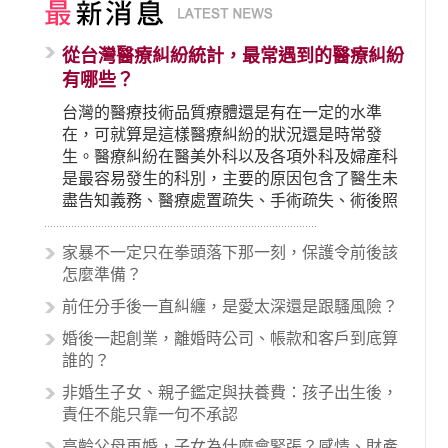
從台灣醫療糾紛統計，最常遇到的醫療糾紛
有哪些？
台灣的醫療技術品質療體還是有在一定的水準
在，可就算是這樣醫療糾紛的狀況還是時常發
生。醫療糾紛在醫美外科以及各項外科及婦產科
是最容易發生的科別，主要的原因包含了醫生未
盡告知義務、醫療處置疏失、手術疏失、術後照
顧失當、醫療費用的收取。雖然醫學進步，但醫
生與病患之間引起的糾紛還是經常發生。很多案
家暴不一定只在拳頭落下那一刻，保護令前後該
例中最後都走向訴訟流程，我們如果不幸遇到相
怎麼準備？
關醫療糾紛時究竟該怎麼處理呢？醫療糾紛相關
前任分手後一直糾纏，是愛太深還是跟騷風險？
的內容其實非常多，有些案例…
婚後一起創業，離婚時公司、帳款和客戶到底算
誰的？
非婚生子女、親子鑑定與扶養費：孩子出生後，
責任不能只靠一句不承認
高齡父母再婚，子女為什麼會緊張？感情、財產