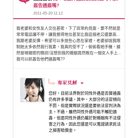
姦告通姦嗎?
2011-05-20 11:12
我老婆和女性友人交往甚密，下了班常約見面、要不然就是
常常電話講不停，讓我覺得地位甚至比我這個老公還要高...
我跟老婆反彈，希望可以多放些心思在家裡，老婆卻說我限
制她太多依然我行我素，我真的受不了，偷偷看她手機，據
然發現親密的簡訊!沒想到我的婚姻竟然敗在一個女人手上...
我可以抓姦告他們通姦嗎??
您好，目前法界對於同性外遇是否算通姦
仍有許多爭議，其中，大部分的法官傾向
不罰，但是實際狀況還是要依法官判決為
主。不過，雖然同性外遇可能不觸犯通
姦，但是同性外遇仍屬於對婚姻有不法侵
害之行為，因此您還是可以蒐證請求民法
之損害賠償金。