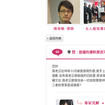
60
零
問：這樣的資料是否
您好
我老公在98年11月被我發現外遇,我
道歉,並有我老公簽給我的切結書,原本
續交往,我老公跟我坦承一切並賠償我9
三者妨害家庭或通姦?