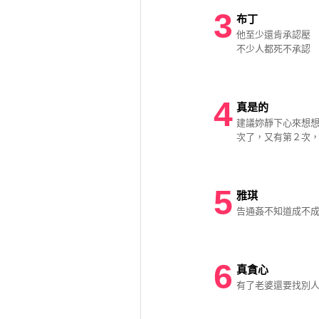
3
布丁
他至少還肯承認壓
不少人都死不承認
4
真是的
建議妳靜下心來想
次了，又有第２次
5
雅琪
告通姦不知道成不成
6
真貪心
有了老婆還要找別