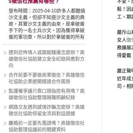
5徵信社推薦有哪些？
不安，
鬆！因
發布時間：2025-04-10許多人都聽過
工，期
沙文主義，但卻不知道沙文主義的典
故，其實沙文主義的由來，是拿破崙
手下的一名士兵沙文，因為獲得拿破
嚴斥山
崙的軍功章，所以對於拿破崙的所有
女人
徵
事蹟和政策產生狂熱崇拜，形成偏執
務擴展
的狀況，所以沙文主義後來就被拿來
遇到恐怖情人或跟蹤騷擾怎麼辦？高
得愛載
暗指偏見和歧視，而且有沙文主義傾
雄徵信社協助建立安全紀錄與應對方
向的人，通常對於自己的國家和民族
向
有超強烈的卓越感，因而瞧不起其他
嚴正聲
合作前要不要做商業徵信？高雄徵信
國家的人，所以沙文主義也廣泛應用
近年成
社協助企業避開錯誤合作風險
在種族歧視的說法，甚至還出現了男
司，相
性沙文…
監護權爭議只靠口頭指控有用嗎？高
雄徵信社協助整理親職照顧紀錄
網路交友遇到感情詐騙怎麼辦？高雄
徵信社協助保留金流與對話證據
離婚前一定要先蒐證嗎？高雄徵信社
協助整理協議前的關鍵資料