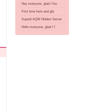
Hey everyone, glad I fou
First time here and gla
Superb AQW Hidden Server
Hello everyone, glad I f
)