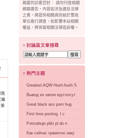
親愛的訪客您好： 請勿刊登相關
網路廣告，內容如涉及違反法律
之責，將提供相關資訊給於警政
單位進行調查，如影響本站相關
權益，將保留相關法律追訴權。
問題！
2
Greatest AQW Hush-hush S
跟我
Вывод из запоя круглосут
又繼
Great black ass porn hug
告第
First time posting. I c
Potrzebuje pliki pl do n
Как сейчас грамотно заку