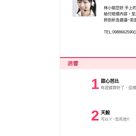
林小姐您好:手上
給付賠償內容，至
妳剖析及建議~若
TEL:098866259
1
甜心芭比
有證據罪好了，這
2
天毅
可以ㄚ~告死他!!