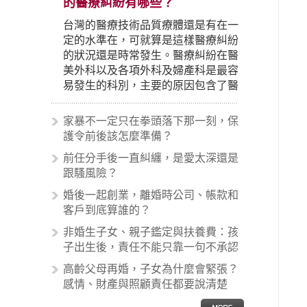
的醫療糾紛有哪些？
台灣的醫療技術品質療體還是有在一
定的水準在，可就算是這樣醫療糾紛
的狀況還是時常發生。醫療糾紛在醫
美外科以及各項外科及婦產科是最容
易發生的科別，主要的原因包含了醫
生未盡告知義務、醫療處置疏失、手
術疏失、術後照顧失當、醫療費用的
家暴不一定只在拳頭落下那一刻，保
收取。雖然醫學進步，但醫生與病患
護令前後該怎麼準備？
之間引起的糾紛還是經常發生。很多
前任分手後一直糾纏，是愛太深還是
案例中最後都走向訴訟流程，我們如
跟騷風險？
果不幸遇到相關醫療糾紛時究竟該怎
麼處理呢？醫療糾紛相關的內容其實
婚後一起創業，離婚時公司、帳款和
非常多，有些案例…
客戶到底算誰的？
非婚生子女、親子鑑定與扶養費：孩
子出生後，責任不能只靠一句不承認
高齡父母再婚，子女為什麼會緊張？
感情、財產與照顧責任都要說清楚