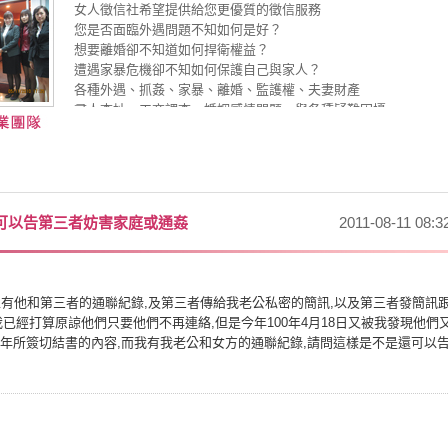
女人徵信社希望提供給您更優質的徵信服務
您是否面臨外遇問題不知如何是好？
想要離婚卻不知道如何捍衛權益？
遭遇家暴危機卻不知如何保護自己與家人？
各種外遇、抓姦、家暴、離婚、監護權、夫妻財產
尋人查址、工商調查、婚姻感情問題，與各種疑難困擾
都歡迎您提出諮詢討論
權威律師、專業徵信經理人、婚姻諮詢專家協助您快又順利解決
可以告第三者妨害家庭或通姦
2011-08-11 08:3
手上有他和第三者的通聯紀錄,及第三者傳給我老公私密的簡訊,以及第三者發簡訊
我已經打算原諒他們只要他們不再連絡,但是今年100年4月18日又被我發現他們
8年所簽切結書的內容,而我有我老公和女方的通聯紀錄,請問這樣是不是還可以