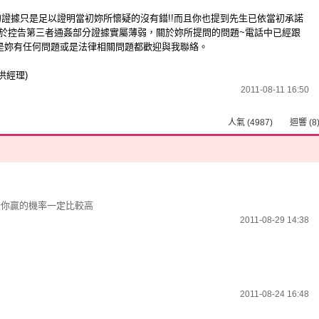
的證據只是足以證明當初妳所懷疑的沒有錯!!而且你也提到先生已依當初承諾
於控告第三者通姦部分證據實屬薄弱，關於妳所提問的問題~電話中已經跟
是妳有任何問題或是法律相關問題都歡迎與我聯絡。
0(洪經理)
2011-08-11 16:50
人氣 (4987) 迴響 (8
樣你贏的機率一定比較高
2011-08-29 14:38
2011-08-24 16:48