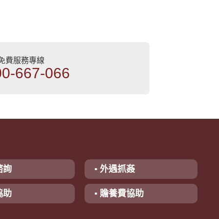
部免費服務專線
00-667-066
諮詢
▪ 外遇抓姦
協助
▪ 贍養費協助