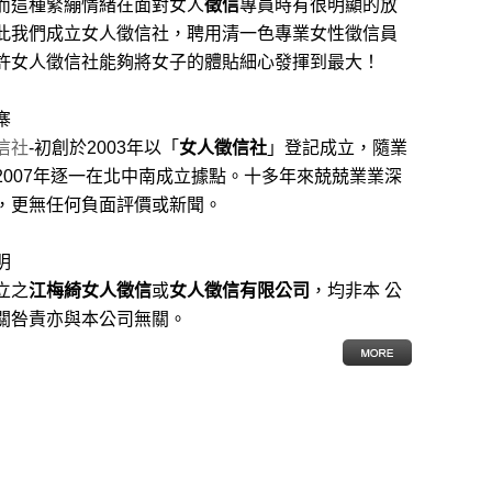
而這種緊繃情緒在面對女人
徵信
專員時有很明顯的放
此我們成立女人徵信社，聘用清一色專業女性徵信員
許女人徵信社能夠將女子的體貼細心發揮到最大
！
寨
信社
-初創於2003年以「
女人徵信社
」登記成立，隨業
2007年逐一在北中南成立據點。十多年來兢兢業業深
，更無任何負面評價或新聞。
明
立之
江梅綺女人徵信
或
女人徵信有限公司
，均非本 公
關咎責亦與本公司無關。