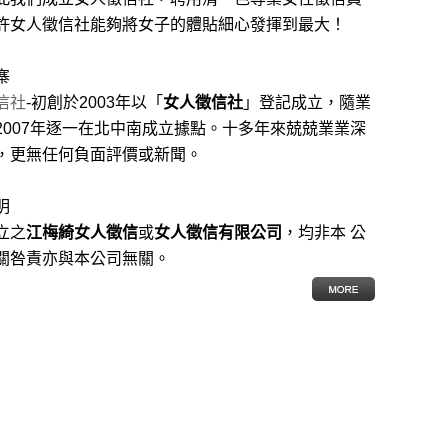
許女人徵信社能夠將女子的體貼細心發揮到最大
！
寨
信社
-初創於2003年以「
女人徵信社
」登記成立，隨業
2007年逐一在北中南成立據點。十多年來兢兢業業深
，更無任何負面評價或新聞。
明
立之
江梅綺女人徵信
或
女人徵信有限公司
，均非本 公
關咎責亦與本公司無關。