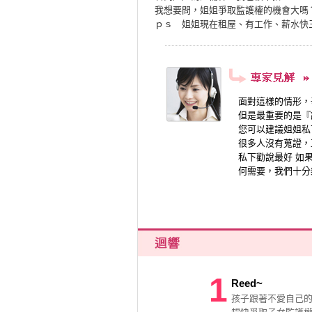
我想要問，姐姐爭取監護權的機會大嗎
ｐｓ 姐姐現在租屋、有工作、薪水快
面對這樣的情形，
但是最重要的是『
您可以建議姐姐私
很多人沒有蒐證，
私下勸說最好 如
何需要，我們十分
1
Reed~
孩子跟著不愛自己