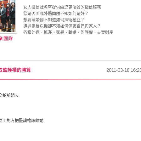
女人徵信社希望提供給您更優質的徵信服務
您是否面臨外遇問題不知如何是好？
想要離婚卻不知道如何捍衛權益？
遭遇家暴危機卻不知如何保護自己與家人？
各種外遇、抓姦、家暴、離婚、監護權、夫妻財產
尋人查址、工商調查、婚姻感情問題，與各種疑難困擾
都歡迎您提出諮詢討論
權威律師、專業徵信經理人、婚姻諮詢專家協助您快又順利解決
取監護權的勝算
2011-03-18 16:2
交給前姐夫
要叫對方把監護權讓給她