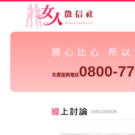
將心比心 所
0800-77
免費服務電話
請幫我評量爭取監護權的勝算-徵信社線上討論