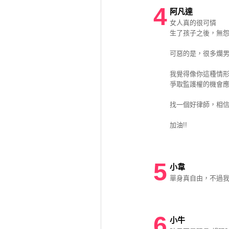
4
阿凡達
女人真的很可憐
生了孩子之後，無
可惡的是，很多爛
我覺得像你這種情
爭取監護權的機會
找一個好律師，相
加油!!
5
小韋
單身真自由，不過我想
6
小牛