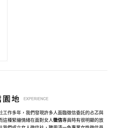
社
工作多年，我們發現許多人面臨徵信委託的忐忑與
而這種緊繃情緒在面對女人
徵信
專員時有很明顯的放
此我們成立女人徵信社，聘用清一色專業女性徵信員