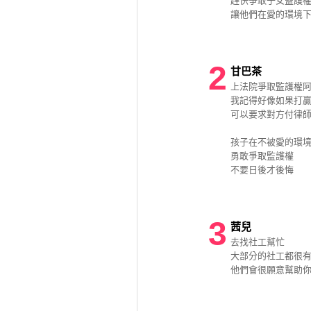
趕快爭取子女監護
讓他們在愛的環境
2
甘巴茶
上法院爭取監護權
我記得好像如果打
可以要求對方付律
孩子在不被愛的環
勇敢爭取監護權
不要日後才後悔
3
茜兒
去找社工幫忙
大部分的社工都很
他們會很願意幫助