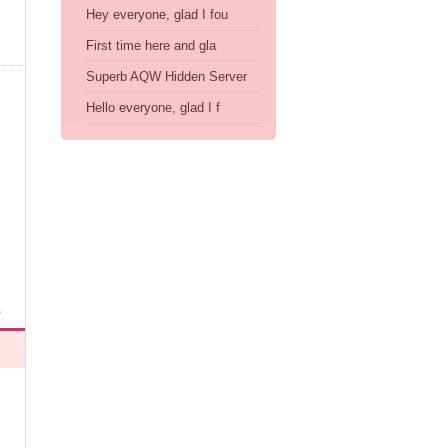
Hey everyone, glad I fou
First time here and gla
Superb AQW Hidden Server
Hello everyone, glad I f
)