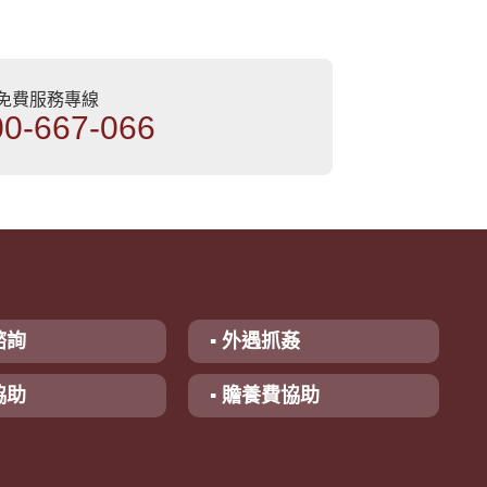
部免費服務專線
00-667-066
諮詢
▪ 外遇抓姦
協助
▪ 贍養費協助