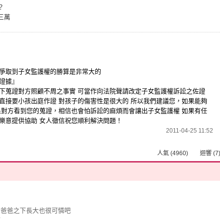
？
三萬
爭取到子女監護權的勝算是非常大的
證據』
下蒐證對方照顧不周之事實 可當作向法院聲請改定子女監護權訴訟之佐證
直接要小孩出庭作證 對孩子的傷害性是很大的 所以我們建議您，如果能夠
果對方看到您的蒐證，相信也會怕訴訟的麻煩而會讓出子女監護權 如果有任
樂意提供協助 女人徵信祝您順利解決問題！
2011-04-25 11:52
人氣 (4960) 迴響 (7
的爸爸之下長大也很可憐吧