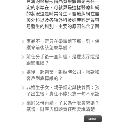
台灣的醫療技術品質療體還是有在一
定的水準在，可就算是這樣醫療糾紛
的狀況還是時常發生。醫療糾紛在醫
美外科以及各項外科及婦產科是最容
易發生的科別，主要的原因包含了醫
生未盡告知義務、醫療處置疏失、手
術疏失、術後照顧失當、醫療費用的
家暴不一定只在拳頭落下那一刻，保
收取。雖然醫學進步，但醫生與病患
護令前後該怎麼準備？
之間引起的糾紛還是經常發生。很多
前任分手後一直糾纏，是愛太深還是
案例中最後都走向訴訟流程，我們如
跟騷風險？
果不幸遇到相關醫療糾紛時究竟該怎
麼處理呢？醫療糾紛相關的內容其實
婚後一起創業，離婚時公司、帳款和
非常多，有些案例…
客戶到底算誰的？
非婚生子女、親子鑑定與扶養費：孩
子出生後，責任不能只靠一句不承認
高齡父母再婚，子女為什麼會緊張？
感情、財產與照顧責任都要說清楚