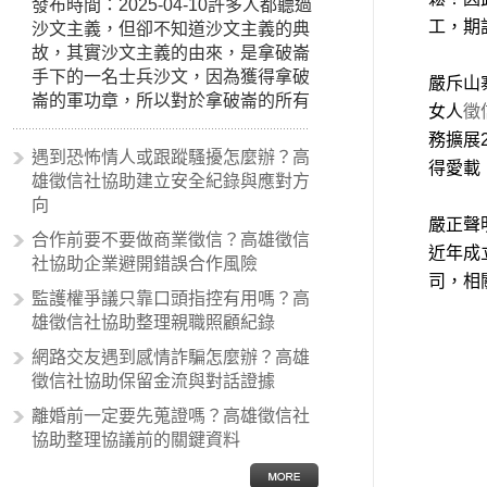
發布時間：2025-04-10許多人都聽過
工，期
沙文主義，但卻不知道沙文主義的典
故，其實沙文主義的由來，是拿破崙
手下的一名士兵沙文，因為獲得拿破
嚴斥山
崙的軍功章，所以對於拿破崙的所有
女人
徵
事蹟和政策產生狂熱崇拜，形成偏執
務擴展
的狀況，所以沙文主義後來就被拿來
遇到恐怖情人或跟蹤騷擾怎麼辦？高
得愛載
暗指偏見和歧視，而且有沙文主義傾
雄徵信社協助建立安全紀錄與應對方
向的人，通常對於自己的國家和民族
向
有超強烈的卓越感，因而瞧不起其他
嚴正聲
合作前要不要做商業徵信？高雄徵信
國家的人，所以沙文主義也廣泛應用
近年成
社協助企業避開錯誤合作風險
在種族歧視的說法，甚至還出現了男
司，相
性沙文…
監護權爭議只靠口頭指控有用嗎？高
雄徵信社協助整理親職照顧紀錄
網路交友遇到感情詐騙怎麼辦？高雄
徵信社協助保留金流與對話證據
離婚前一定要先蒐證嗎？高雄徵信社
協助整理協議前的關鍵資料