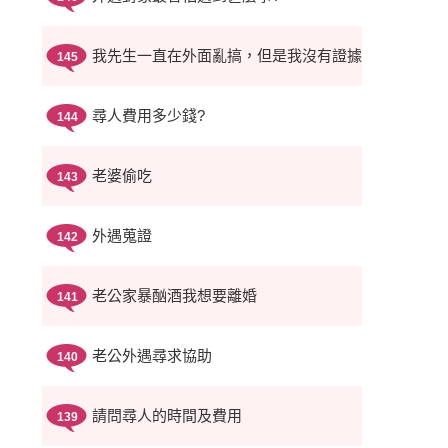
我先生一直在外面亂搞，但是我沒有證據
145
尋人費用多少錢?
144
老婆偷吃
143
外遇蒐證
142
老公家暴酗酒我想要離婚
141
老公外遇尋求協助
140
請問尋人的時間及費用
139