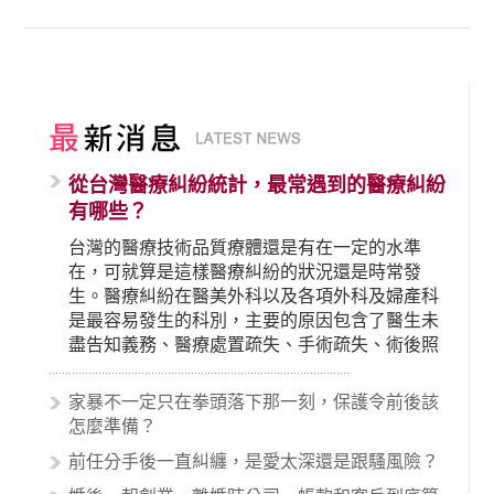
從台灣醫療糾紛統計，最常遇到的醫療糾紛
有哪些？
台灣的醫療技術品質療體還是有在一定的水準
在，可就算是這樣醫療糾紛的狀況還是時常發
生。醫療糾紛在醫美外科以及各項外科及婦產科
是最容易發生的科別，主要的原因包含了醫生未
盡告知義務、醫療處置疏失、手術疏失、術後照
顧失當、醫療費用的收取。雖然醫學進步，但醫
生與病患之間引起的糾紛還是經常發生。很多案
家暴不一定只在拳頭落下那一刻，保護令前後該
例中最後都走向訴訟流程，我們如果不幸遇到相
怎麼準備？
關醫療糾紛時究竟該怎麼處理呢？醫療糾紛相關
前任分手後一直糾纏，是愛太深還是跟騷風險？
的內容其實非常多，有些案例…