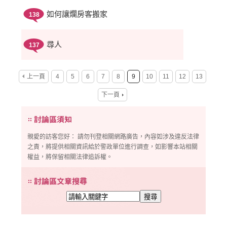
如何讓爛房客搬家
138
尋人
137
上一頁
4
5
6
7
8
9
10
11
12
13
下一頁
親愛的訪客您好： 請勿刊登相關網路廣告，內容如涉及違反法律
之責，將提供相關資訊給於警政單位進行調查，如影響本站相關
權益，將保留相關法律追訴權。