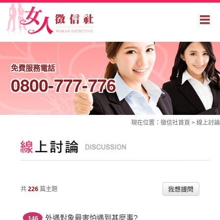
免費服務電話
0800-777-776
現在位置：
徵信社
首頁 >
線上討論
共
226
篇主題
外遇對象最害怕遇到甚麼事?
146