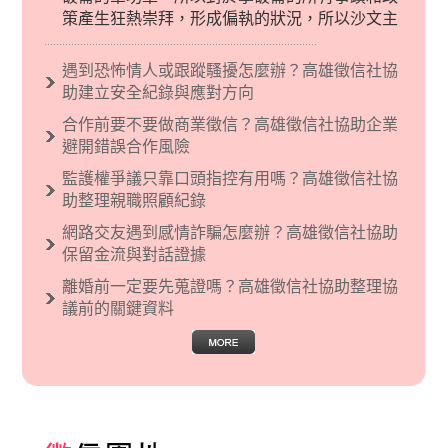
策產生狂熱崇拜，形成偏執的狀況，所以沙文主
義後來就被拿來暗指偏見和歧視，而且有沙文主
義傾向的人，通常對於自己的國家和民族有超強
遇到恐怖情人或跟蹤騷擾怎麼辦？高雄徵信社協
烈的卓越感，因而瞧不起其他國家的人，所以沙
助建立安全紀錄與應對方向
文主義也廣泛應用在種族歧視的說法，甚至還出
合作前要不要做商業徵信？高雄徵信社協助企業
現了男性沙文…
避開錯誤合作風險
監護權爭議只靠口頭指控有用嗎？高雄徵信社協
助整理親職照顧紀錄
網路交友遇到感情詐騙怎麼辦？高雄徵信社協助
保留金流與對話證據
離婚前一定要先蒐證嗎？高雄徵信社協助整理協
議前的關鍵資料