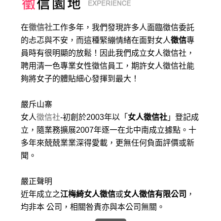
在
徵信社
工作多年，我們發現許多人面臨徵信委託
的忐忑與不安，而這種緊繃情緒在面對女人
徵信
專
員時有很明顯的放鬆！因此我們成立女人徵信社，
聘用清一色專業女性徵信員工，期許女人徵信社能
夠將女子的體貼細心發揮到最大
！
嚴斥山寨
女人
徵信社
-初創於2003年以「
女人徵信社
」登記成
立，隨業務擴展2007年逐一在北中南成立據點。十
多年來兢兢業業深得愛載，更無任何負面評價或新
聞。
嚴正聲明
近年成立之
江梅綺女人徵信
或
女人徵信有限公司
，
均非本 公司，相關咎責亦與本公司無關。