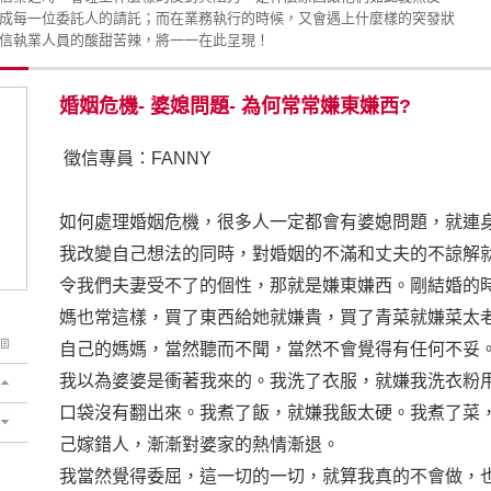
成每一位委託人的請託；而在業務執行的時候，又會遇上什麼樣的突發狀
信執業人員的酸甜苦辣，將一一在此呈現！
婚姻危機- 婆媳問題- 為何常常嫌東嫌西?
徵信專員：FANNY
如何處理婚姻危機，很多人一定都會有婆媳問題，就連
我改變自己想法的同時，對婚姻的不滿和丈夫的不諒解
令我們夫妻受不了的個性，那就是嫌東嫌西。剛結婚的
媽也常這樣，買了東西給她就嫌貴，買了青菜就嫌菜太
自己的媽媽，當然聽而不聞，當然不會覺得有任何不妥
我以為婆婆是衝著我來的。我洗了衣服，就嫌我洗衣粉
口袋沒有翻出來。我煮了飯，就嫌我飯太硬。我煮了菜
己嫁錯人，漸漸對婆家的熱情漸退。
我當然覺得委屈，這一切的一切，就算我真的不會做，