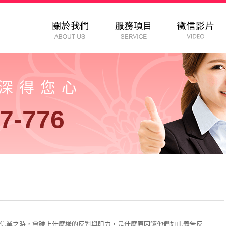
以深得您心
7-776
常嫌東嫌西?
信業之時，會碰上什麼樣的反對與阻力，是什麼原因讓他們如此義無反