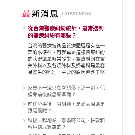
從台灣醫療糾紛統計，最常遇到
的醫療糾紛有哪些？
台灣的醫療技術品質療體還是有在一
定的水準在，可就算是這樣醫療糾紛
的狀況還是時常發生。醫療糾紛在醫
美外科以及各項外科及婦產科是最容
易發生的科別，主要的原因包含了醫
生未盡告知義務、醫療處置疏失、手
術疏失、術後照顧失當、醫療費用的
家暴不一定只在拳頭落下那一刻，保
收取。雖然醫學進步，但醫生與病患
護令前後該怎麼準備？
之間引起的糾紛還是經常發生。很多
前任分手後一直糾纏，是愛太深還是
案例中最後都走向訴訟流程，我們如
跟騷風險？
果不幸遇到相關醫療糾紛時究竟該怎
麼處理呢？醫療糾紛相關的內容其實
婚後一起創業，離婚時公司、帳款和
非常多，有些案例…
客戶到底算誰的？