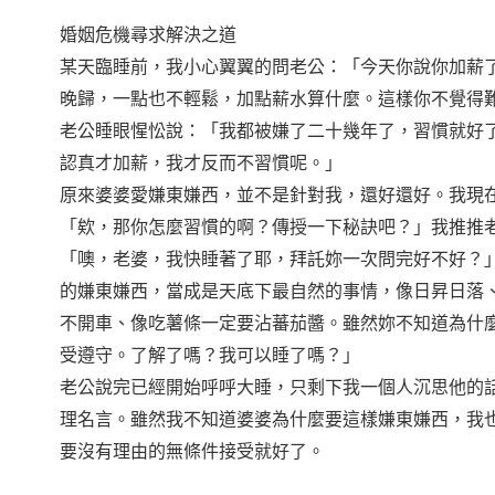
婚姻危機尋求解決之道
某天臨睡前，我小心翼翼的問老公：「今天你說你加薪
晚歸，一點也不輕鬆，加點薪水算什麼。這樣你不覺得
老公睡眼惺忪說：「我都被嫌了二十幾年了，習慣就好
認真才加薪，我才反而不習慣呢。」
原來婆婆愛嫌東嫌西，並不是針對我，還好還好。我現
「欸，那你怎麼習慣的啊？傳授一下秘訣吧？」我推推
「噢，老婆，我快睡著了耶，拜託妳一次問完好不好？
的嫌東嫌西，當成是天底下最自然的事情，像日昇日落
不開車、像吃薯條一定要沾蕃茄醬。雖然妳不知道為什
受遵守。了解了嗎？我可以睡了嗎？」
老公說完已經開始呼呼大睡，只剩下我一個人沉思他的
理名言。雖然我不知道婆婆為什麼要這樣嫌東嫌西，我
要沒有理由的無條件接受就好了。