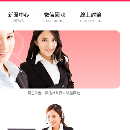
現在位置：
徵信社
首頁 >
徵信園地