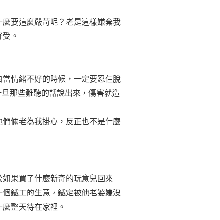
。
什麼要這麼嚴苛呢？老是這樣嫌棄我
好受。
白當情緒不好的時候，一定要忍住脫
一旦那些難聽的話說出來，傷害就造
他們倆老為我掛心，反正也不是什麼
公如果買了什麼新奇的玩意兒回來
一個鐵工的生意，鐵定被他老婆嫌沒
什麼整天待在家裡。