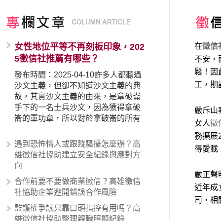
女性地位平等不再刻板印象，202
在
徵信
5徵信社推薦有哪些？
不安，
鬆！因
發布時間：2025-04-10許多人都聽過
工，期
沙文主義，但卻不知道沙文主義的典
故，其實沙文主義的由來，是拿破崙
手下的一名士兵沙文，因為獲得拿破
嚴斥山
崙的軍功章，所以對於拿破崙的所有
女人
徵
事蹟和政策產生狂熱崇拜，形成偏執
務擴展
的狀況，所以沙文主義後來就被拿來
遇到恐怖情人或跟蹤騷擾怎麼辦？高
得愛載
暗指偏見和歧視，而且有沙文主義傾
雄徵信社協助建立安全紀錄與應對方
向的人，通常對於自己的國家和民族
向
有超強烈的卓越感，因而瞧不起其他
嚴正聲
合作前要不要做商業徵信？高雄徵信
國家的人，所以沙文主義也廣泛應用
近年成
社協助企業避開錯誤合作風險
在種族歧視的說法，甚至還出現了男
司，相
性沙文…
監護權爭議只靠口頭指控有用嗎？高
雄徵信社協助整理親職照顧紀錄