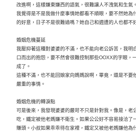
改進啊，這樣嫌東嫌西的語氣，很難讓人不洩氣和生氣
我覺得是不是我做什麼事情她都看不順眼，要不然她為
的好意，日子不是很難過嗎？她自己和週遭的人也都不
婚姻危機蔓延
我壓抑著這種對婆婆的不滿，也不能向老公訴苦，我明
口而出的抱怨，要不然會很難控制那些OOXX的字眼，
成了。
這種不滿，也不能回娘家向媽媽說啊，畢竟，還是不要
嚴重的事情。
婚姻危機的轉淚點
可是後來，我發現婆婆的嚴苛不只是針對我。像是，老
吃，鐵定被他老媽嫌不衛生。如果公公好不容易接洽了
賺頭。小叔如果乖乖待在家裡，鐵定又被他老媽嫌他為