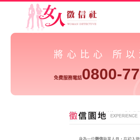
將心比心 所
0800-77
免費服務電話
徵信園地-婚姻危機- 婆媳問題- 為何常
身為一位
徵信
執業人員，在初入徵