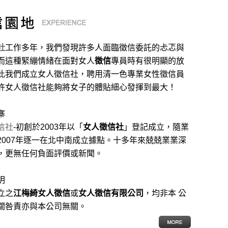
社
工作多年，我們發現許多人面臨徵信委託的忐忑與
而這種緊繃情緒在面對女人
徵信
專員時有很明顯的放
此我們成立女人徵信社，聘用清一色專業女性徵信員
許女人徵信社能夠將女子的體貼細心發揮到最大
！
寨
信社
-初創於2003年以「
女人徵信社
」登記成立，隨業
2007年逐一在北中南成立據點。十多年來兢兢業業深
，更無任何負面評價或新聞。
明
立之
江梅綺女人徵信
或
女人徵信有限公司
，均非本 公
關咎責亦與本公司無關。