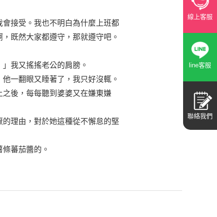
線上客服
我會接受。我也不明白為什麼上班都
啊，既然大家都遵守，那就遵守吧。
！」我又搖搖老公的肩膀。
line客服
」他一翻眼又睡著了，我只好沒輒。
上之後，每每聽到婆婆又在嫌東嫌
聯絡我們
厭的理由，對於她這種從不懈怠的堅
薯條蕃茄醬的。