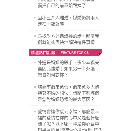
而把自己的前程給毁掉了
因小三介入離婚，媒體仍將兩人
連在一起報導
尋找對方外遇證據的話，那麼我
們就能夠盡快地解決這件事情
外遇是婚姻的殺手，多少幸福夫
妻因此離婚；如果另一半外遇，
您會如何訣擇？
結婚率愈來愈低，愈來愈多人抱
持著不婚的想法；請問下列哪個
是您對婚姻恐懼的最大原因？
愛情會讓你感到幸福，那麼最幸
福的愛情在你的心中又是個什麼
樣子呢？以下哪一種是你心目中
與男友約會“最幸福的愛情模式”？