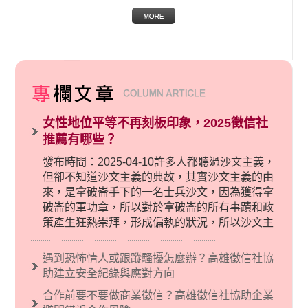
女性地位平等不再刻板印象，2025徵信社
推薦有哪些？
發布時間：2025-04-10許多人都聽過沙文主義，
但卻不知道沙文主義的典故，其實沙文主義的由
來，是拿破崙手下的一名士兵沙文，因為獲得拿
破崙的軍功章，所以對於拿破崙的所有事蹟和政
策產生狂熱崇拜，形成偏執的狀況，所以沙文主
義後來就被拿來暗指偏見和歧視，而且有沙文主
義傾向的人，通常對於自己的國家和民族有超強
遇到恐怖情人或跟蹤騷擾怎麼辦？高雄徵信社協
烈的卓越感，因而瞧不起其他國家的人，所以沙
助建立安全紀錄與應對方向
文主義也廣泛應用在種族歧視的說法，甚至還出
合作前要不要做商業徵信？高雄徵信社協助企業
現了男性沙文…