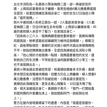
台北市消防局一名黃姓小隊長梅開二度，卻一再被抓到外
遇，上周與前妻黃姓女子離婚，黃男拒絕給6萬元贍養費還揚
言提告，前妻因情緒低落燒炭身亡，她的女兒12日指控小隊
長「逼死我媽」。
照片中黃姓婦人和老公靠在一起，2人看起來很幸福，2人都
是梅開二度，交往6年後在去年結婚，上周卻以離婚收場，45
歲的黃姓婦人承受不了壓力，在家燒炭身亡。
「因為有小三介入，我媽媽願意跟他重修舊好，我媽有傳簡
訊跟我說，她希望跟叔叔繼續努力維持這個婚姻。」眼眶泛
紅、語氣帶點憤怒，黃婦的女兒施小姐昨天跳出來替媽媽抱
不平。她指控媽媽做出傻事，全是因為嫁給這名消防小隊
長。「他心情好才給我媽一點錢，我媽還要養他的女兒，還
有她自己的生活費，平常就是在滷肉飯那種店打小零工，他
也不准我媽出去。」
黃姓小隊長過去曾被控性侵，和黃婦結婚後多次外遇，黃婦
原本想忍氣吞聲維持婚姻，但雙方仍在上周離婚，婦人想要6
萬元贍養費，沒想到不但被拒絕，小隊長揚言要提告。
黃婦因此情緒低落，甚至去看心理醫生，10日當天喝了點
酒，隔天凌晨燒炭身亡。黃婦姪子表示，「我門一打開就看
到我阿姨的外套攤在床上，我就開廁所門，她就倒在地
上。」
警方在屋內發現黃婦留下的遺書，內容是「我還是很愛你，