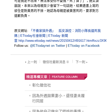
可是我走不出來，無法承受你不愛我，死了算了」；施女淚
崩說，本來以為母親至少會留下一句話她，結果遺書上寫的
卻全是對黃男的不捨，她認為母親是被黃害死的，要求對方
道歉負責。
原文網址:
「不養家搞外遇」 孤女淚控：消防小隊長逼死我
媽 | ETtoday社會新聞 | ETtoday 新聞
雲
http://www.ettoday.net/news/20150412/491617.htm#ixzz3X9G6
Follow us:
@ETtodaynet on Twitter
|
ETtoday on Facebook
上一則
徵信社最新消息
下一則
彰化徵信社
因為外遇拋棄妻小，還怪妻未履
行同居
因為他自己做出了錯誤的事情，