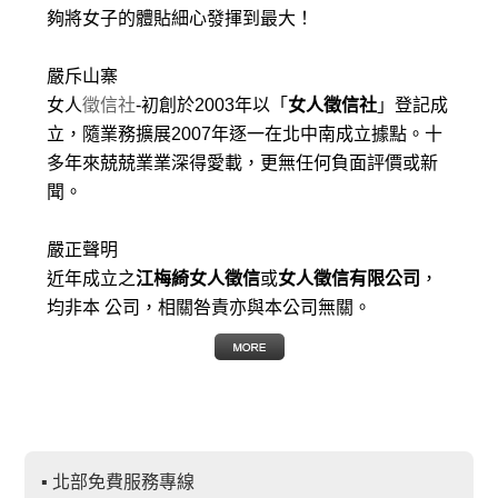
夠將女子的體貼細心發揮到最大
！
嚴斥山寨
女人
徵信社
-初創於2003年以「
女人徵信社
」登記成
立，隨業務擴展2007年逐一在北中南成立據點。十
多年來兢兢業業深得愛載，更無任何負面評價或新
聞。
嚴正聲明
近年成立之
江梅綺女人徵信
或
女人徵信有限公司
，
均非本 公司，相關咎責亦與本公司無關。
▪ 北部免費服務專線