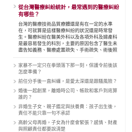
從台灣醫療糾紛統計，最常遇到的醫療糾紛
有哪些？
台灣的醫療技術品質療體還是有在一定的水準
在，可就算是這樣醫療糾紛的狀況還是時常發
生。醫療糾紛在醫美外科以及各項外科及婦產科
是最容易發生的科別，主要的原因包含了醫生未
盡告知義務、醫療處置疏失、手術疏失、術後照
顧失當、醫療費用的收取。雖然醫學進步，但醫
生與病患之間引起的糾紛還是經常發生。很多案
家暴不一定只在拳頭落下那一刻，保護令前後該
例中最後都走向訴訟流程，我們如果不幸遇到相
怎麼準備？
關醫療糾紛時究竟該怎麼處理呢？醫療糾紛相關
前任分手後一直糾纏，是愛太深還是跟騷風險？
的內容其實非常多，有些案例…
婚後一起創業，離婚時公司、帳款和客戶到底算
誰的？
非婚生子女、親子鑑定與扶養費：孩子出生後，
責任不能只靠一句不承認
高齡父母再婚，子女為什麼會緊張？感情、財產
與照顧責任都要說清楚