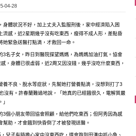
5-04-28
，身體狀況不好，加上丈夫入監服刑後，家中經濟陷入困
上流感，近2星期幾乎沒有吃東西，瘦得不成人形，差點昏
將她緊急送醫打點滴，才救回一命。
的3名子女，昨日到醫院探望媽媽，為媽媽加油打氣。協會
流感，身體已很虛弱，近2周又因沒錢，幾乎沒吃什麼東西，
營養不良、脫水等症狀，先幫她打營養點滴，沒想到打了3
意也沒有。許春蘭難過地說，「她真的已經餓很久，電解質嚴
。」
的3個小朋友帶回協會照顧，給他們吃東西；但阿秀因為感
會幫助，才會餓到快昏倒了才被發現送醫。
巧，兒子有時擔心家中沒東西吃，還會跑到田溝中抓小魚、