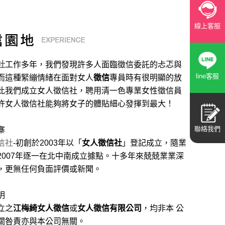
線上客服
社
工作多年，我們發現許多人面臨徵信委託的忐忑與
line客服
而這種緊繃情緒在面對女人
徵信
專員時有很明顯的放
此我們成立女人徵信社，聘用清一色專業女性徵信員
許女人徵信社能夠將女子的體貼細心發揮到最大
！
聯絡我們
寨
信社
-初創於2003年以「
女人徵信社
」登記成立，隨業
2007年逐一在北中南成立據點。十多年來兢兢業業深
，更無任何負面評價或新聞。
明
立之
江梅綺女人徵信
或
女人徵信有限公司
，均非本 公
關咎責亦與本公司無關。