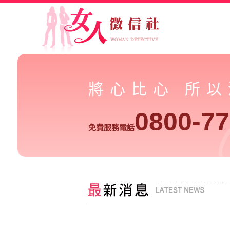
將心比心 所
0800-77
免費服務電話
家暴婦餓２周 不成人形送醫-女人徵信社最新消