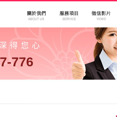
以深得您心
7-776
息