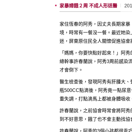
家暴婦餓２周 不成人形送醫
201
家住恆春的阿秀，因丈夫長期家暴
境，時常有一餐沒一餐。最近她染
迷，屏東原住民全人關懷促進協會
「媽媽，你要快點好起來！」阿秀
總幹事許春蘭說，阿秀3周前感染
才會倒下。
醫生檢查後，發現阿秀有肝腫大、
瓶500CC點滴後，阿秀竟一點尿
重失調，打點滴馬上都被身體吸收
許春蘭說，之前協會時常會將阿秀
到不好意思，餓了也不會主動找協
許春蘭說，阿秀的3個小孩都很乖