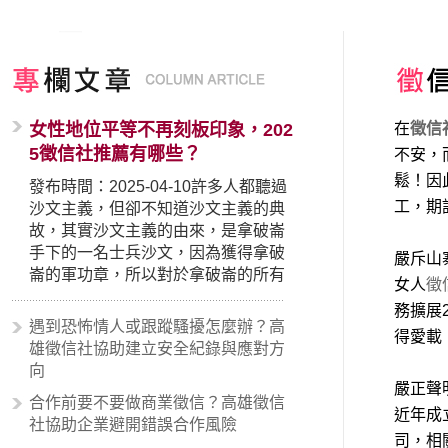
女性地位平等不再刻板印象，202
在
徵信
5徵信社推薦有哪些？
不安，
鬆！因
發布時間：2025-04-10許多人都聽過
工，期
沙文主義，但卻不知道沙文主義的典
故，其實沙文主義的由來，是拿破崙
手下的一名士兵沙文，因為獲得拿破
嚴斥山
崙的軍功章，所以對於拿破崙的所有
女人
徵
事蹟和政策產生狂熱崇拜，形成偏執
務擴展
的狀況，所以沙文主義後來就被拿來
遇到恐怖情人或跟蹤騷擾怎麼辦？高
得愛載
暗指偏見和歧視，而且有沙文主義傾
雄徵信社協助建立安全紀錄與應對方
向的人，通常對於自己的國家和民族
向
有超強烈的卓越感，因而瞧不起其他
嚴正聲
合作前要不要做商業徵信？高雄徵信
國家的人，所以沙文主義也廣泛應用
近年成
社協助企業避開錯誤合作風險
在種族歧視的說法，甚至還出現了男
司，相