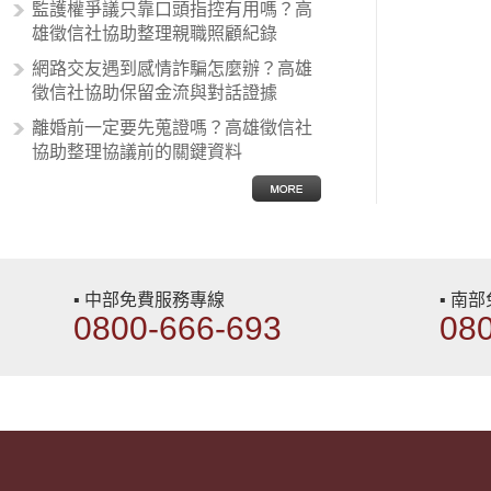
性沙文…
監護權爭議只靠口頭指控有用嗎？高
雄徵信社協助整理親職照顧紀錄
網路交友遇到感情詐騙怎麼辦？高雄
徵信社協助保留金流與對話證據
離婚前一定要先蒐證嗎？高雄徵信社
協助整理協議前的關鍵資料
▪ 中部免費服務專線
▪ 南
0800-666-693
08