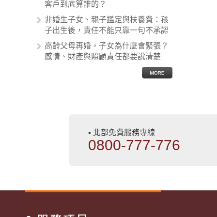
非常多，有些案例…
客戶到底算誰的？
非婚生子女、親子鑑定與扶養費：孩
子出生後，責任不能只靠一句不承認
高齡父母再婚，子女為什麼會緊張？
感情、財產與照顧責任都要說清楚
▪ 北部免費服務專線
0800-777-776