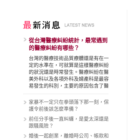
從台灣醫療糾紛統計，最常遇到
的醫療糾紛有哪些？
台灣的醫療技術品質療體還是有在一
定的水準在，可就算是這樣醫療糾紛
的狀況還是時常發生。醫療糾紛在醫
美外科以及各項外科及婦產科是最容
易發生的科別，主要的原因包含了醫
生未盡告知義務、醫療處置疏失、手
術疏失、術後照顧失當、醫療費用的
家暴不一定只在拳頭落下那一刻，保
收取。雖然醫學進步，但醫生與病患
護令前後該怎麼準備？
之間引起的糾紛還是經常發生。很多
前任分手後一直糾纏，是愛太深還是
案例中最後都走向訴訟流程，我們如
跟騷風險？
果不幸遇到相關醫療糾紛時究竟該怎
麼處理呢？醫療糾紛相關的內容其實
婚後一起創業，離婚時公司、帳款和