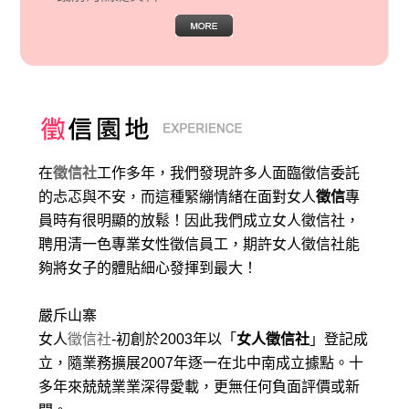
在
徵信社
工作多年，我們發現許多人面臨徵信委託
的忐忑與不安，而這種緊繃情緒在面對女人
徵信
專
員時有很明顯的放鬆！因此我們成立女人徵信社，
聘用清一色專業女性徵信員工，期許女人徵信社能
夠將女子的體貼細心發揮到最大
！
嚴斥山寨
女人
徵信社
-初創於2003年以「
女人徵信社
」登記成
立，隨業務擴展2007年逐一在北中南成立據點。十
多年來兢兢業業深得愛載，更無任何負面評價或新