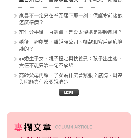
顧失當、醫療費用的收取。雖然醫學進步，但醫
生與病患之間引起的糾紛還是經常發生。很多案
家暴不一定只在拳頭落下那一刻，保護令前後該
例中最後都走向訴訟流程，我們如果不幸遇到相
怎麼準備？
關醫療糾紛時究竟該怎麼處理呢？醫療糾紛相關
前任分手後一直糾纏，是愛太深還是跟騷風險？
的內容其實非常多，有些案例…
婚後一起創業，離婚時公司、帳款和客戶到底算
誰的？
非婚生子女、親子鑑定與扶養費：孩子出生後，
責任不能只靠一句不承認
高齡父母再婚，子女為什麼會緊張？感情、財產
與照顧責任都要說清楚