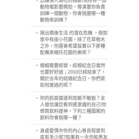
您讓情人偷吃的指數!現在有一部
動物電影要開拍，導演要你負責
訓練一個動物，你會挑選哪一種
動物來訓練？
揪出婚後生活 的潛在危機 ，假如
家中有座小花園，除了花草樹木
之外，你還會希望設置以下那種
配備來襯托花園的美呢？
婚姻需要經營，結婚紀念日當然
也要好好過；2010已經結束了，
關於去年的結婚紀念日，你們是
如何度過的呢？
你的抓姦雷達到底敏不敏銳？女
人徵信讓您看到遣意識的自己!你
想買飲料提神，下列三種圖案的
飲料你會挑哪一種？
身處愛情中你的內心善良程度到
底有多少呢?如果有一天你和男友