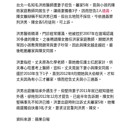
台北一名知名洪姓醫師遭妻子控告，離家5年，竟與小孩的陳
姓家庭教師同居生子，讓癌妻獨養3子，因而怒告2人
通姦
，
陳女雖辯稱不知洪男已婚，但台北地院不採信，今依通姦罪
判洪男、陳女各5月徒刑，可上訴。
洪男醫術精湛，門診經常爆滿，他被控於2007年在道場認識
30多歲的陳女，之後聘請陳女擔任洪家家庭教師，期間洪男
常因小孩教育問題常與妻子吵架，因此與陳女越走越近，最
後乾脆離家與陳女同居。
洪妻指控，丈夫原為化學老師，靠她擔任護士扛起家計，供
夫專心唸書考上醫師，豈料，丈夫竟拋下妻小與陳女同居，
還於2010年生下1子，直到2012年8月間她與大伯聊天，才知
丈夫因為有小三才離家，憤而控告丈夫與小三
通姦
。
洪男出庭雖坦承外遇生子，但堅持妻子2011年就已經知道他
外遇
，卻拖到2012年12月才提告，已逾半年告訴期，陳女則
堅稱事先不知洪已婚，洪妻出庭時則泣訴丈夫離家5年，她罹
癌還獨自扶養3名子女，要求法官重判洪男、陳女。
資料來源：蘋果日報