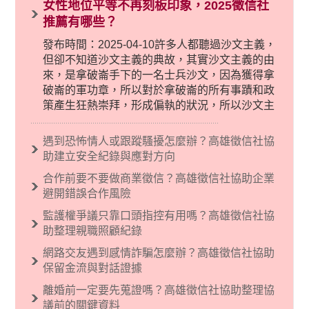
女性地位平等不再刻板印象，2025徵信社
推薦有哪些？
發布時間：2025-04-10許多人都聽過沙文主義，
但卻不知道沙文主義的典故，其實沙文主義的由
來，是拿破崙手下的一名士兵沙文，因為獲得拿
破崙的軍功章，所以對於拿破崙的所有事蹟和政
策產生狂熱崇拜，形成偏執的狀況，所以沙文主
義後來就被拿來暗指偏見和歧視，而且有沙文主
義傾向的人，通常對於自己的國家和民族有超強
遇到恐怖情人或跟蹤騷擾怎麼辦？高雄徵信社協
烈的卓越感，因而瞧不起其他國家的人，所以沙
助建立安全紀錄與應對方向
文主義也廣泛應用在種族歧視的說法，甚至還出
合作前要不要做商業徵信？高雄徵信社協助企業
現了男性沙文…
避開錯誤合作風險
監護權爭議只靠口頭指控有用嗎？高雄徵信社協
助整理親職照顧紀錄
網路交友遇到感情詐騙怎麼辦？高雄徵信社協助
保留金流與對話證據
離婚前一定要先蒐證嗎？高雄徵信社協助整理協
議前的關鍵資料