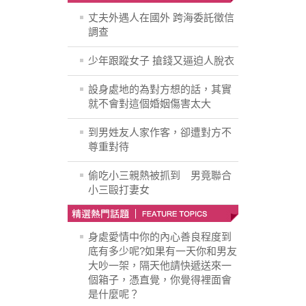
丈夫外遇人在國外 跨海委託徵信
調查
少年跟蹤女子 搶錢又逼迫人脫衣
設身處地的為對方想的話，其實
就不會對這個婚姻傷害太大
到男姓友人家作客，卻遭對方不
尊重對待
偷吃小三親熱被抓到 男竟聯合
小三毆打妻女
身處愛情中你的內心善良程度到
底有多少呢?如果有一天你和男友
大吵一架，隔天他請快遞送來一
個箱子，憑直覺，你覺得裡面會
是什麼呢？