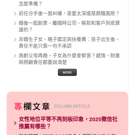
例中最後都走向訴訟流程，我們如果不幸遇到相
怎麼準備？
關醫療糾紛時究竟該怎麼處理呢？醫療糾紛相關
前任分手後一直糾纏，是愛太深還是跟騷風險？
的內容其實非常多，有些案例…
婚後一起創業，離婚時公司、帳款和客戶到底算
誰的？
非婚生子女、親子鑑定與扶養費：孩子出生後，
責任不能只靠一句不承認
高齡父母再婚，子女為什麼會緊張？感情、財產
與照顧責任都要說清楚
女性地位平等不再刻板印象，2025徵信社
推薦有哪些？