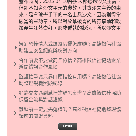
發布時間：2025-04-10許多人都聽過沙文主義，
但卻不知道沙文主義的典故，其實沙文主義的由
來，是拿破崙手下的一名士兵沙文，因為獲得拿
破崙的軍功章，所以對於拿破崙的所有事蹟和政
策產生狂熱崇拜，形成偏執的狀況，所以沙文主
義後來就被拿來暗指偏見和歧視，而且有沙文主
義傾向的人，通常對於自己的國家和民族有超強
遇到恐怖情人或跟蹤騷擾怎麼辦？高雄徵信社協
烈的卓越感，因而瞧不起其他國家的人，所以沙
助建立安全紀錄與應對方向
文主義也廣泛應用在種族歧視的說法，甚至還出
合作前要不要做商業徵信？高雄徵信社協助企業
現了男性沙文…
避開錯誤合作風險
監護權爭議只靠口頭指控有用嗎？高雄徵信社協
助整理親職照顧紀錄
網路交友遇到感情詐騙怎麼辦？高雄徵信社協助
保留金流與對話證據
離婚前一定要先蒐證嗎？高雄徵信社協助整理協
議前的關鍵資料