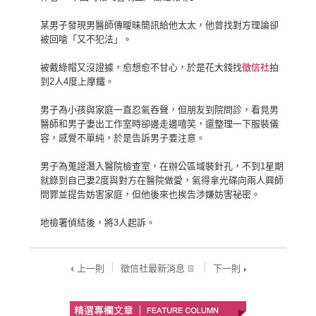
某男子發現男醫師傳曖昧簡訊給他太太，他曾找對方理論卻
被回嗆「又不犯法」。
被戴綠帽又沒證據，愈想愈不甘心，於是花大錢找
徵信社
拍
到2人4度上摩鐵。
男子為小孩與家庭一直忍氣吞聲，但朋友到院問診，看見男
醫師和男子妻出工作室時卻邊走邊嘻笑，還整理一下服裝儀
容，感覺不單純，於是告訴男子要注意。
男子為蒐證潛入醫院檢查室，在辦公區域裝針孔，不到1星期
就錄到自己妻2度與對方在醫院做愛，氣得拿光碟向兩人興師
問罪並提告妨害家庭，但他後來也挨告涉嫌妨害祕密。
地檢署偵結後，將3人起訴。
上一則
徵信社最新消息
下一則