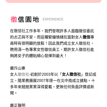
在
徵信社
工作多年，我們發現許多人面臨徵信委託
的忐忑與不安，而這種緊繃情緒在面對女人
徵信
專
員時有很明顯的放鬆！因此我們成立女人徵信社，
聘用清一色專業女性徵信員工，期許女人徵信社能
夠將女子的體貼細心發揮到最大
！
嚴斥山寨
女人
徵信社
-初創於2003年以「
女人徵信社
」登記成
立，隨業務擴展2007年逐一在北中南成立據點。十
多年來兢兢業業深得愛載，更無任何負面評價或新
聞。
嚴正聲明