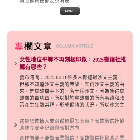
與照顧責任都要說清楚
女性地位平等不再刻板印象，2025徵信社推
薦有哪些？
發布時間：2025-04-10許多人都聽過沙文主義，
但卻不知道沙文主義的典故，其實沙文主義的由
來，是拿破崙手下的一名士兵沙文，因為獲得拿
破崙的軍功章，所以對於拿破崙的所有事蹟和政
策產生狂熱崇拜，形成偏執的狀況，所以沙文主
義後來就被拿來暗指偏見和歧視，而且有沙文主
義傾向的人，通常對於自己的國家和民族有超強
遇到恐怖情人或跟蹤騷擾怎麼辦？高雄徵信社協
烈的卓越感，因而瞧不起其他國家的人，所以沙
助建立安全紀錄與應對方向
文主義也廣泛應用在種族歧視的說法，甚至還出
合作前要不要做商業徵信？高雄徵信社協助企業
現了男性沙文…