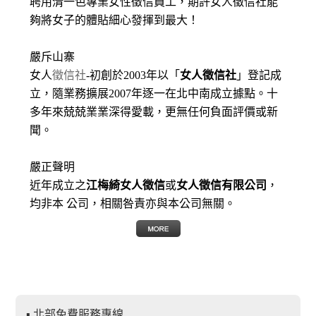
聘用清一色專業女性徵信員工，期許女人徵信社能
夠將女子的體貼細心發揮到最大
！
嚴斥山寨
女人
徵信社
-初創於2003年以「
女人徵信社
」登記成
立，隨業務擴展2007年逐一在北中南成立據點。十
多年來兢兢業業深得愛載，更無任何負面評價或新
聞。
嚴正聲明
近年成立之
江梅綺女人徵信
或
女人徵信有限公司
，
均非本 公司，相關咎責亦與本公司無關。
▪ 北部免費服務專線