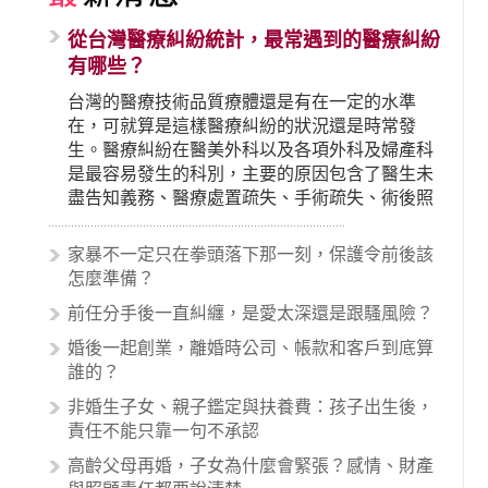
從台灣醫療糾紛統計，最常遇到的醫療糾紛
有哪些？
台灣的醫療技術品質療體還是有在一定的水準
在，可就算是這樣醫療糾紛的狀況還是時常發
生。醫療糾紛在醫美外科以及各項外科及婦產科
是最容易發生的科別，主要的原因包含了醫生未
盡告知義務、醫療處置疏失、手術疏失、術後照
顧失當、醫療費用的收取。雖然醫學進步，但醫
生與病患之間引起的糾紛還是經常發生。很多案
家暴不一定只在拳頭落下那一刻，保護令前後該
例中最後都走向訴訟流程，我們如果不幸遇到相
怎麼準備？
關醫療糾紛時究竟該怎麼處理呢？醫療糾紛相關
前任分手後一直糾纏，是愛太深還是跟騷風險？
的內容其實非常多，有些案例…
婚後一起創業，離婚時公司、帳款和客戶到底算
誰的？
非婚生子女、親子鑑定與扶養費：孩子出生後，
責任不能只靠一句不承認
高齡父母再婚，子女為什麼會緊張？感情、財產