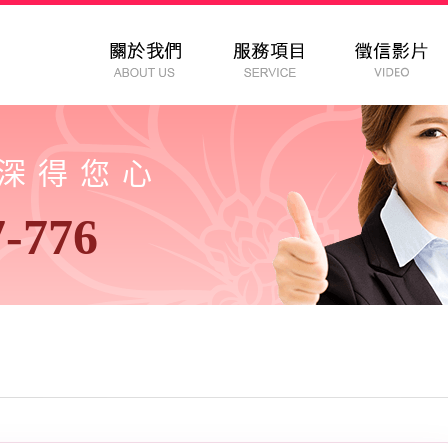
以深得您心
7-776