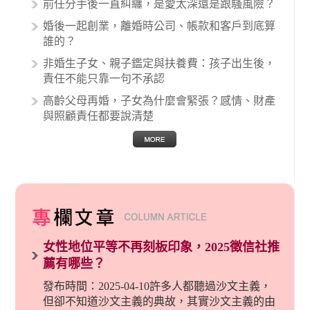
前任分手後一直糾纏，是愛太深還是跟騷風險？
的內容其實非常多，有些案例…
婚後一起創業，離婚時公司、帳款和客戶到底算
誰的？
非婚生子女、親子鑑定與扶養費：孩子出生後，
責任不能只靠一句不承認
高齡父母再婚，子女為什麼會緊張？感情、財產
與照顧責任都要說清楚
女性地位平等不再刻板印象，2025徵信社推
薦有哪些？
發布時間：2025-04-10許多人都聽過沙文主義，
但卻不知道沙文主義的典故，其實沙文主義的由