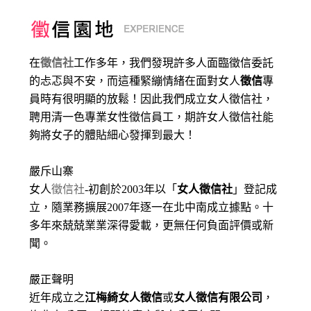
在
徵信社
工作多年，我們發現許多人面臨徵信委託
的忐忑與不安，而這種緊繃情緒在面對女人
徵信
專
員時有很明顯的放鬆！因此我們成立女人徵信社，
聘用清一色專業女性徵信員工，期許女人徵信社能
夠將女子的體貼細心發揮到最大
！
嚴斥山寨
女人
徵信社
-初創於2003年以「
女人徵信社
」登記成
立，隨業務擴展2007年逐一在北中南成立據點。十
多年來兢兢業業深得愛載，更無任何負面評價或新
聞。
嚴正聲明
近年成立之
江梅綺女人徵信
或
女人徵信有限公司
，