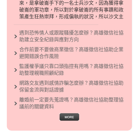
來，是拿破崙手下的一名士兵沙文，因為獲得拿
破崙的軍功章，所以對於拿破崙的所有事蹟和政
策產生狂熱崇拜，形成偏執的狀況，所以沙文主
義後來就被拿來暗指偏見和歧視，而且有沙文主
義傾向的人，通常對於自己的國家和民族有超強
遇到恐怖情人或跟蹤騷擾怎麼辦？高雄徵信社協
烈的卓越感，因而瞧不起其他國家的人，所以沙
助建立安全紀錄與應對方向
文主義也廣泛應用在種族歧視的說法，甚至還出
合作前要不要做商業徵信？高雄徵信社協助企業
現了男性沙文…
避開錯誤合作風險
監護權爭議只靠口頭指控有用嗎？高雄徵信社協
助整理親職照顧紀錄
網路交友遇到感情詐騙怎麼辦？高雄徵信社協助
保留金流與對話證據
離婚前一定要先蒐證嗎？高雄徵信社協助整理協
議前的關鍵資料