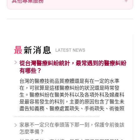
其他專業服務
從台灣醫療糾紛統計，最常遇到的醫療糾紛
有哪些？
台灣的醫療技術品質療體還是有在一定的水準
在，可就算是這樣醫療糾紛的狀況還是時常發
生。醫療糾紛在醫美外科以及各項外科及婦產科
是最容易發生的科別，主要的原因包含了醫生未
盡告知義務、醫療處置疏失、手術疏失、術後照
顧失當、醫療費用的收取。雖然醫學進步，但醫
生與病患之間引起的糾紛還是經常發生。很多案
家暴不一定只在拳頭落下那一刻，保護令前後該
例中最後都走向訴訟流程，我們如果不幸遇到相
怎麼準備？
關醫療糾紛時究竟該怎麼處理呢？醫療糾紛相關