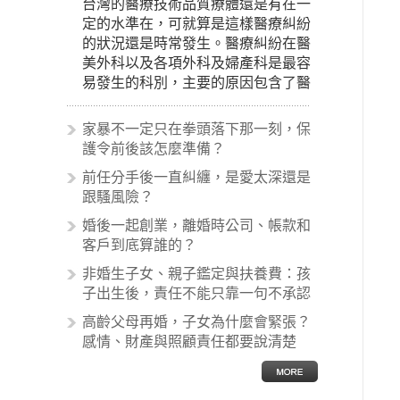
台灣的醫療技術品質療體還是有在一
定的水準在，可就算是這樣醫療糾紛
的狀況還是時常發生。醫療糾紛在醫
美外科以及各項外科及婦產科是最容
易發生的科別，主要的原因包含了醫
生未盡告知義務、醫療處置疏失、手
術疏失、術後照顧失當、醫療費用的
家暴不一定只在拳頭落下那一刻，保
收取。雖然醫學進步，但醫生與病患
護令前後該怎麼準備？
之間引起的糾紛還是經常發生。很多
前任分手後一直糾纏，是愛太深還是
案例中最後都走向訴訟流程，我們如
跟騷風險？
果不幸遇到相關醫療糾紛時究竟該怎
麼處理呢？醫療糾紛相關的內容其實
婚後一起創業，離婚時公司、帳款和
非常多，有些案例…
客戶到底算誰的？
非婚生子女、親子鑑定與扶養費：孩
子出生後，責任不能只靠一句不承認
高齡父母再婚，子女為什麼會緊張？
感情、財產與照顧責任都要說清楚