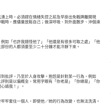
氣湧上時，必須趕在情緒失控之前及早掛出免戰牌離開現
停戰時，應儘量放鬆自己；做深呼吸、到外面散步、沖個澡
，例如「也許我錯怪他了」「他還是有很多可取之處」「他
大部份的人都須要至少二十分鐘才能冷靜下來。
怨到批評，乃至於人身攻擊。抱怨是針對某一行為，例如
批評則是以偏概全，常用字眼有「你老是」「你總是」「你
關心過我！」。
會牢牢套住一個人，即使他／她的行為改變，也無法洗清。