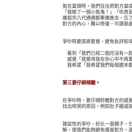
氣在當頭時，我們往往把對方當
「我嫁了一個小氣鬼！」「你真
連祖宗八代通通都牽連進去，忘
對方的內心，難以修復，可謂是
爭吵時要提高警覺，避免批評和
看到「我們已經二個月沒有一起
感覺「我覺得我在你心中不再
我希望「我希望我們每個週末都
第三要仔細傾聽。
在爭吵時，要仔細聆聽對方的感
找出啼哭的原因，例如肚子餓或
建設性的爭吵，好比一面鏡子，
解，使我們能夠避免傷害對方，