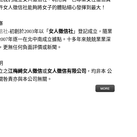
許女人徵信社能夠將女子的體貼細心發揮到最大
！
寨
信社
-初創於2003年以「
女人徵信社
」登記成立，隨業
2007年逐一在北中南成立據點。十多年來兢兢業業深
，更無任何負面評價或新聞。
明
立之
江梅綺女人徵信
或
女人徵信有限公司
，均非本 公
關咎責亦與本公司無關。