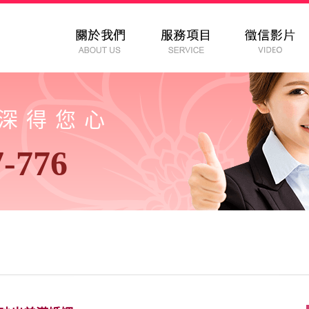
以深得您心
7-776