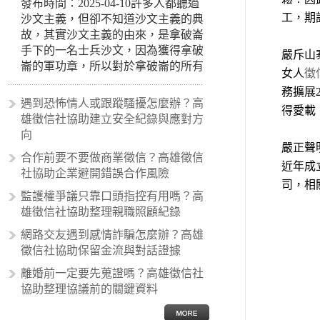
發布時間：2025-04-10許多人都聽過
工，期
沙文主義，但卻不知道沙文主義的典
故，其實沙文主義的由來，是拿破崙
手下的一名士兵沙文，因為獲得拿破
嚴斥山
崙的軍功章，所以對於拿破崙的所有
女人
徵
事蹟和政策產生狂熱崇拜，形成偏執
務擴展
的狀況，所以沙文主義後來就被拿來
遇到恐怖情人或跟蹤騷擾怎麼辦？高
得愛載
暗指偏見和歧視，而且有沙文主義傾
雄徵信社協助建立安全紀錄與應對方
向的人，通常對於自己的國家和民族
向
有超強烈的卓越感，因而瞧不起其他
嚴正聲
合作前要不要做商業徵信？高雄徵信
國家的人，所以沙文主義也廣泛應用
近年成
社協助企業避開錯誤合作風險
在種族歧視的說法，甚至還出現了男
司，相
性沙文…
監護權爭議只靠口頭指控有用嗎？高
雄徵信社協助整理親職照顧紀錄
網路交友遇到感情詐騙怎麼辦？高雄
徵信社協助保留金流與對話證據
離婚前一定要先蒐證嗎？高雄徵信社
協助整理協議前的關鍵資料