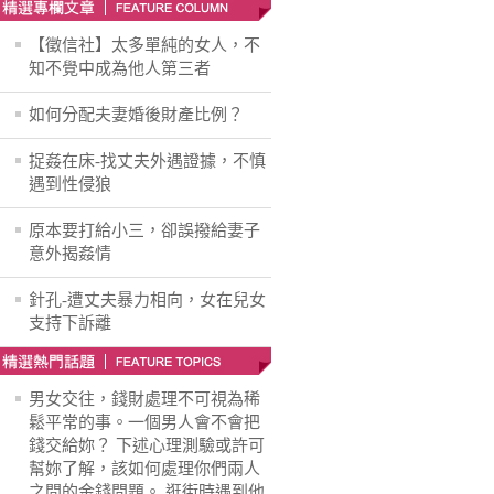
【徵信社】太多單純的女人，不
知不覺中成為他人第三者
如何分配夫妻婚後財產比例？
捉姦在床-找丈夫外遇證據，不慎
遇到性侵狼
原本要打給小三，卻誤撥給妻子
意外揭姦情
針孔-遭丈夫暴力相向，女在兒女
支持下訴離
男女交往，錢財處理不可視為稀
鬆平常的事。一個男人會不會把
錢交給妳？ 下述心理測驗或許可
幫妳了解，該如何處理你們兩人
之間的金錢問題。 逛街時遇到他