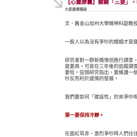
【心靈膠囊】關鍵「三要」，
大家康健雜誌
文．舊金山加州大學精神科副教
一般人以為沒有爭吵的婚姻才是
研究者對一群新婚情侶進行調查
度要高。可是在三年後的追蹤調
要低。這個研究指出，要維護一
吵反而利於感情的發展。
我們要如何「建設性」的來爭吵
第一要保持冷靜。
在面紅耳赤、激烈爭吵時人們往