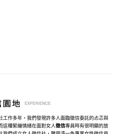
社
工作多年，我們發現許多人面臨徵信委託的忐忑與
而這種緊繃情緒在面對女人
徵信
專員時有很明顯的放
此我們成立女人徵信社，聘用清一色專業女性徵信員