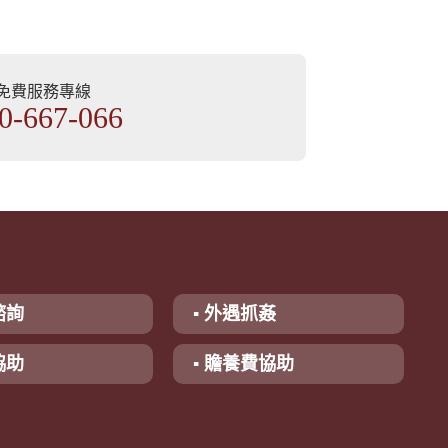
部免費服務專線
0-667-066
諮詢
▪ 外遇抓姦
協助
▪ 贍養費協助