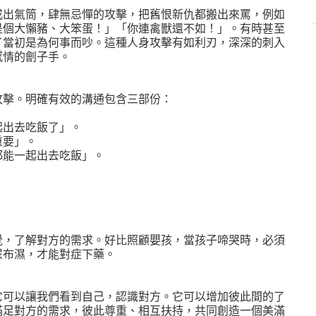
成出氣筒，肆無忌憚的攻擊，把舊恨新仇都搬出來罵，例如
是個大懶豬、大笨蛋！」「你連禽獸還不如！」。有時甚至
了當初是為何事而吵。這種人身攻擊有如利刃，深深的刺入
感情的劊子手。
攻擊。明確有效的溝通包含三部份：
出去吃飯了」。
重要」。
能一起出去吃飯」。
覺，了解對方的需求。好比照顧嬰孩，當孩子啼哭時，必須
尿布濕，才能對症下藥。
它可以讓我們看到自己，認識對方。它可以增加彼此間的了
滿足對方的需求，彼此尊重、相互扶持，共同創造一個美滿