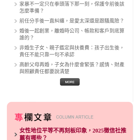
生與病患之間引起的糾紛還是經常發生。很多案
家暴不一定只在拳頭落下那一刻，保護令前後該
例中最後都走向訴訟流程，我們如果不幸遇到相
怎麼準備？
關醫療糾紛時究竟該怎麼處理呢？醫療糾紛相關
前任分手後一直糾纏，是愛太深還是跟騷風險？
的內容其實非常多，有些案例…
婚後一起創業，離婚時公司、帳款和客戶到底算
誰的？
非婚生子女、親子鑑定與扶養費：孩子出生後，
責任不能只靠一句不承認
高齡父母再婚，子女為什麼會緊張？感情、財產
與照顧責任都要說清楚
女性地位平等不再刻板印象，2025徵信社推
薦有哪些？