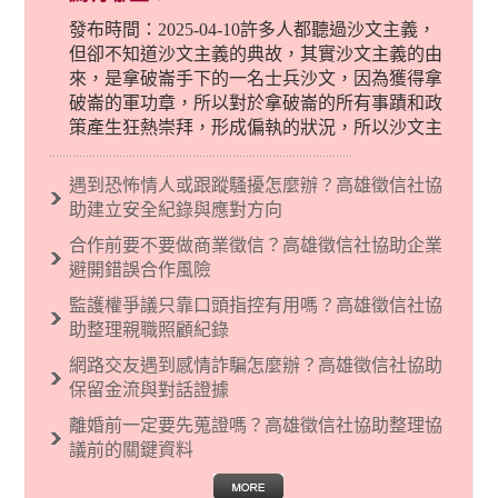
發布時間：2025-04-10許多人都聽過沙文主義，
但卻不知道沙文主義的典故，其實沙文主義的由
來，是拿破崙手下的一名士兵沙文，因為獲得拿
破崙的軍功章，所以對於拿破崙的所有事蹟和政
策產生狂熱崇拜，形成偏執的狀況，所以沙文主
義後來就被拿來暗指偏見和歧視，而且有沙文主
義傾向的人，通常對於自己的國家和民族有超強
遇到恐怖情人或跟蹤騷擾怎麼辦？高雄徵信社協
烈的卓越感，因而瞧不起其他國家的人，所以沙
助建立安全紀錄與應對方向
文主義也廣泛應用在種族歧視的說法，甚至還出
合作前要不要做商業徵信？高雄徵信社協助企業
現了男性沙文…
避開錯誤合作風險
監護權爭議只靠口頭指控有用嗎？高雄徵信社協
助整理親職照顧紀錄
網路交友遇到感情詐騙怎麼辦？高雄徵信社協助
保留金流與對話證據
離婚前一定要先蒐證嗎？高雄徵信社協助整理協
議前的關鍵資料