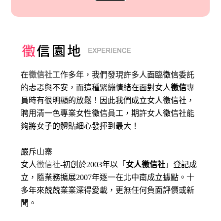
在
徵信社
工作多年，我們發現許多人面臨徵信委託
的忐忑與不安，而這種緊繃情緒在面對女人
徵信
專
員時有很明顯的放鬆！因此我們成立女人徵信社，
聘用清一色專業女性徵信員工，期許女人徵信社能
夠將女子的體貼細心發揮到最大
！
嚴斥山寨
女人
徵信社
-初創於2003年以「
女人徵信社
」登記成
立，隨業務擴展2007年逐一在北中南成立據點。十
多年來兢兢業業深得愛載，更無任何負面評價或新
聞。