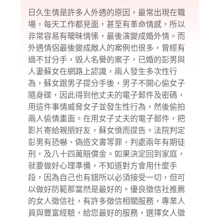
日久生情是許多人外遇的原因，最常出現在職
場，每天工作都見面，甚至有革命情感，所以
非常容易有曖昧情愫，最後演變成婚外情。而
外遇情侶最後變成敵人的案例也很多，曾經有
過不甘分手，毀人名譽的案子，已婚的彭男與
人妻蘇女在網路上認識，兩人發生多次性行
為，蘇女跟男子提分手後，男子不開心偷女子
隨身碟，因此得到他丈夫的電子郵件及密碼，
用這件事情威脅女子並發生性行為，然後偷拍
兩人偷情畫面。在用女子丈夫的電子郵件，把
影片寄給親朋好友，蘇女憤而提告。法院判定
彭男有恐嚇、偽造文書等罪，判處兩年有期徒
刑，及八十四萬賠償金。如果決定回到家庭，
就要做好心理準備，不知道對方會用什麼手
段，因為自己也有錯所以必須接受一切，但可
以做好防範那當然是最好的。優良徵信社推薦
的女人徵信社，有許多徵信相關服務，專業人
員與豐富經驗，給您最好的服務，選擇女人徵