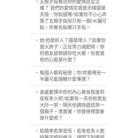
五根手指看出你的愛情註定怎
樣？ 我們的愛情究竟是天晴還是
天陰，你知道嗎?如果你不小心弄
傷了五根手指但只有一個OK蹦可
貼，你會先貼哪只手指。
她/他是好人？還是壞人？如果你
是大胖子，正在努力減肥時，你
的朋友卻想請你吃大餐，你直覺
他的心態是什麽？
每個人都有秘密；你/妳覺得另一
半最可能隱瞞什麼事情？
身處愛情中你的內心善良程度到
底有多少呢?如果有一天你和男友
大吵一架，隔天他請快遞送來一
個箱子，憑直覺，你覺得裡面會
是什麼呢？
結婚率愈來愈低，愈來愈多人抱
持著不婚的想法；請問下列哪個