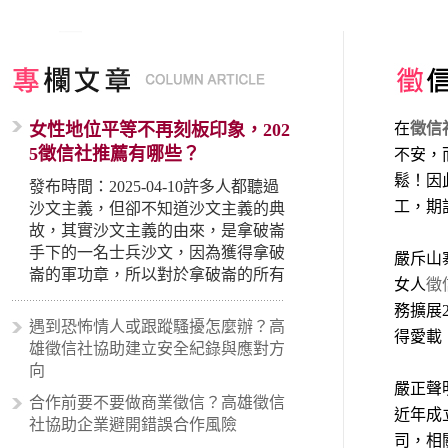
女性地位平等不再刻板印象，202
在
徵信
5徵信社推薦有哪些？
不安，
鬆！因
發布時間：2025-04-10許多人都聽過
工，期
沙文主義，但卻不知道沙文主義的典
故，其實沙文主義的由來，是拿破崙
手下的一名士兵沙文，因為獲得拿破
嚴斥山
崙的軍功章，所以對於拿破崙的所有
女人
徵
事蹟和政策產生狂熱崇拜，形成偏執
務擴展
的狀況，所以沙文主義後來就被拿來
遇到恐怖情人或跟蹤騷擾怎麼辦？高
得愛載
暗指偏見和歧視，而且有沙文主義傾
雄徵信社協助建立安全紀錄與應對方
向的人，通常對於自己的國家和民族
向
有超強烈的卓越感，因而瞧不起其他
嚴正聲
合作前要不要做商業徵信？高雄徵信
國家的人，所以沙文主義也廣泛應用
近年成
社協助企業避開錯誤合作風險
在種族歧視的說法，甚至還出現了男
司，相