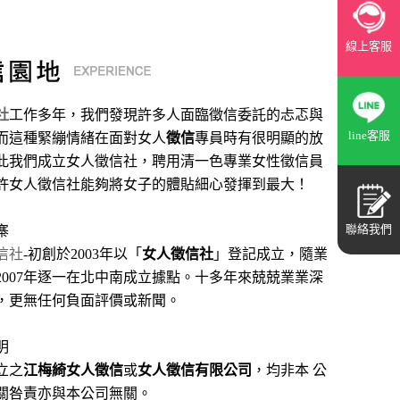
線上客服
社
工作多年，我們發現許多人面臨徵信委託的忐忑與
line客服
而這種緊繃情緒在面對女人
徵信
專員時有很明顯的放
此我們成立女人徵信社，聘用清一色專業女性徵信員
許女人徵信社能夠將女子的體貼細心發揮到最大
！
聯絡我們
寨
信社
-初創於2003年以「
女人徵信社
」登記成立，隨業
2007年逐一在北中南成立據點。十多年來兢兢業業深
，更無任何負面評價或新聞。
明
立之
江梅綺女人徵信
或
女人徵信有限公司
，均非本 公
關咎責亦與本公司無關。