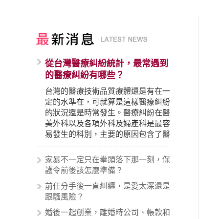
從台灣醫療糾紛統計，最常遇到
的醫療糾紛有哪些？
台灣的醫療技術品質療體還是有在一
定的水準在，可就算是這樣醫療糾紛
的狀況還是時常發生。醫療糾紛在醫
美外科以及各項外科及婦產科是最容
易發生的科別，主要的原因包含了醫
生未盡告知義務、醫療處置疏失、手
術疏失、術後照顧失當、醫療費用的
家暴不一定只在拳頭落下那一刻，保
收取。雖然醫學進步，但醫生與病患
護令前後該怎麼準備？
之間引起的糾紛還是經常發生。很多
前任分手後一直糾纏，是愛太深還是
案例中最後都走向訴訟流程，我們如
跟騷風險？
果不幸遇到相關醫療糾紛時究竟該怎
麼處理呢？醫療糾紛相關的內容其實
婚後一起創業，離婚時公司、帳款和