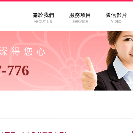
以深得您心
7-776