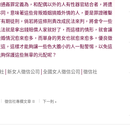
的通姦罪定義為，和配偶以外的人有性器官結合者，將遭
亦同。意味著這些背叛婚姻搞婚外情的人，要是罪證確鑿
下有期徒刑，倘若將這條刑責改成民法來判，將會令一些
民法就是拿出錢賠償人家就好了，而這樣的情形，就會讓
離婚情況愈來愈多，而單身的男女也就愈來愈多。優良徵
在這，這樣才能夠讓一些色大膽小的人一點警惕，以免這
能夠保護這些無辜的元配呢？
社
│
新女人徵信公司
│
全國女人徵信公司
│
徵信社
徵信社專欄文章
下一則