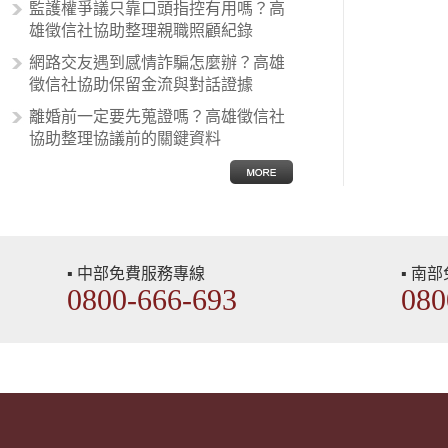
性沙文…
監護權爭議只靠口頭指控有用嗎？高
雄徵信社協助整理親職照顧紀錄
網路交友遇到感情詐騙怎麼辦？高雄
徵信社協助保留金流與對話證據
離婚前一定要先蒐證嗎？高雄徵信社
協助整理協議前的關鍵資料
▪ 中部免費服務專線
▪ 南
0800-666-693
080