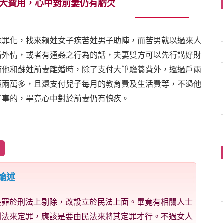
大費用，心中對前妻仍有虧欠
除罪化，找來賴姓女子疾苦姓男子助陣，而苦男就以過來人
婚外情，或者有通姦之行為的話，夫妻雙方可以先行講好財
時他和蘇姓前妻離婚時，除了支付大筆贍養費外，還過戶兩
領兩萬多，且還支付兒子每月的教育費及生活費等，不過他
了事的，畢竟心中對於前妻仍有愧疚。
論述
姦罪於刑法上剔除，改設立於民法上面。畢竟有相關人士
刑法來定罪，應該是要由民法來將其定罪才行。不過女人