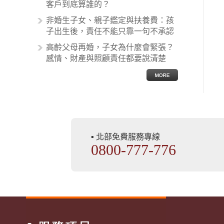
非常多，有些案例…
客戶到底算誰的？
非婚生子女、親子鑑定與扶養費：孩
子出生後，責任不能只靠一句不承認
高齡父母再婚，子女為什麼會緊張？
感情、財產與照顧責任都要說清楚
▪ 北部免費服務專線
0800-777-776