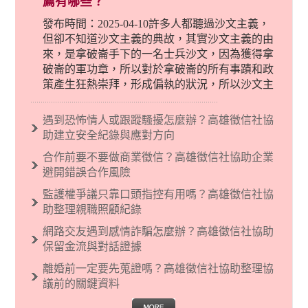
薦有哪些？
發布時間：2025-04-10許多人都聽過沙文主義，
但卻不知道沙文主義的典故，其實沙文主義的由
來，是拿破崙手下的一名士兵沙文，因為獲得拿
破崙的軍功章，所以對於拿破崙的所有事蹟和政
策產生狂熱崇拜，形成偏執的狀況，所以沙文主
義後來就被拿來暗指偏見和歧視，而且有沙文主
義傾向的人，通常對於自己的國家和民族有超強
遇到恐怖情人或跟蹤騷擾怎麼辦？高雄徵信社協
烈的卓越感，因而瞧不起其他國家的人，所以沙
助建立安全紀錄與應對方向
文主義也廣泛應用在種族歧視的說法，甚至還出
合作前要不要做商業徵信？高雄徵信社協助企業
現了男性沙文…
避開錯誤合作風險
監護權爭議只靠口頭指控有用嗎？高雄徵信社協
助整理親職照顧紀錄
網路交友遇到感情詐騙怎麼辦？高雄徵信社協助
保留金流與對話證據
離婚前一定要先蒐證嗎？高雄徵信社協助整理協
議前的關鍵資料