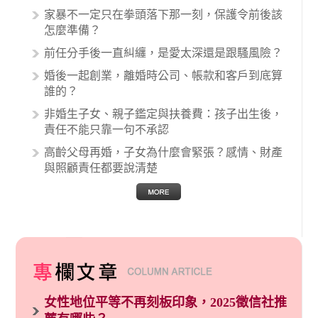
生與病患之間引起的糾紛還是經常發生。很多案
家暴不一定只在拳頭落下那一刻，保護令前後該
例中最後都走向訴訟流程，我們如果不幸遇到相
怎麼準備？
關醫療糾紛時究竟該怎麼處理呢？醫療糾紛相關
前任分手後一直糾纏，是愛太深還是跟騷風險？
的內容其實非常多，有些案例…
婚後一起創業，離婚時公司、帳款和客戶到底算
誰的？
非婚生子女、親子鑑定與扶養費：孩子出生後，
責任不能只靠一句不承認
高齡父母再婚，子女為什麼會緊張？感情、財產
與照顧責任都要說清楚
女性地位平等不再刻板印象，2025徵信社推