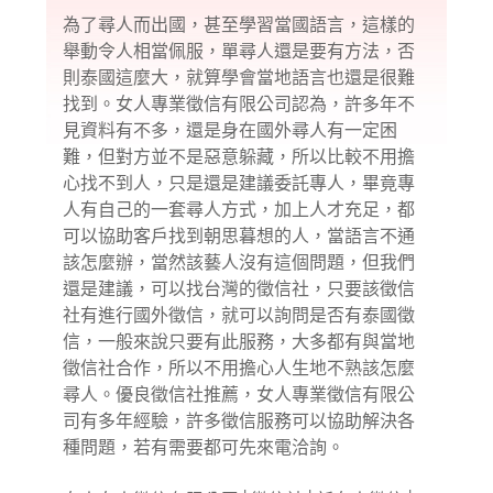
為了尋人而出國，甚至學習當國語言，這樣的
舉動令人相當佩服，單尋人還是要有方法，否
則泰國這麼大，就算學會當地語言也還是很難
找到。女人專業徵信有限公司認為，許多年不
見資料有不多，還是身在國外尋人有一定困
難，但對方並不是惡意躲藏，所以比較不用擔
心找不到人，只是還是建議委託專人，畢竟專
人有自己的一套尋人方式，加上人才充足，都
可以協助客戶找到朝思暮想的人，當語言不通
該怎麼辦，當然該藝人沒有這個問題，但我們
還是建議，可以找台灣的徵信社，只要該
徵信
社
有進行國外徵信，就可以詢問是否有泰國徵
信，一般來說只要有此服務，大多都有與當地
徵信社合作，所以不用擔心人生地不熟該怎麼
尋人。優良徵信社推薦，女人專業徵信有限公
司有多年經驗，許多徵信服務可以協助解決各
種問題，若有需要都可先來電洽詢。