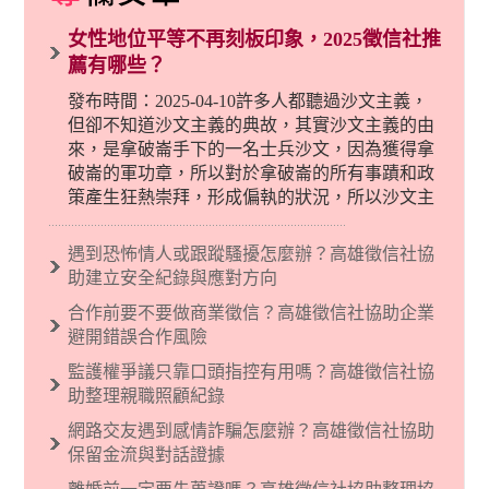
女性地位平等不再刻板印象，2025徵信社推
薦有哪些？
發布時間：2025-04-10許多人都聽過沙文主義，
但卻不知道沙文主義的典故，其實沙文主義的由
來，是拿破崙手下的一名士兵沙文，因為獲得拿
破崙的軍功章，所以對於拿破崙的所有事蹟和政
策產生狂熱崇拜，形成偏執的狀況，所以沙文主
義後來就被拿來暗指偏見和歧視，而且有沙文主
義傾向的人，通常對於自己的國家和民族有超強
遇到恐怖情人或跟蹤騷擾怎麼辦？高雄徵信社協
烈的卓越感，因而瞧不起其他國家的人，所以沙
助建立安全紀錄與應對方向
文主義也廣泛應用在種族歧視的說法，甚至還出
合作前要不要做商業徵信？高雄徵信社協助企業
現了男性沙文…
避開錯誤合作風險
監護權爭議只靠口頭指控有用嗎？高雄徵信社協
助整理親職照顧紀錄
網路交友遇到感情詐騙怎麼辦？高雄徵信社協助
保留金流與對話證據