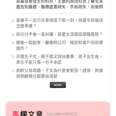
是最容易發生的科別，主要的原因包含了醫生未
盡告知義務、醫療處置疏失、手術疏失、術後照
顧失當、醫療費用的收取。雖然醫學進步，但醫
生與病患之間引起的糾紛還是經常發生。很多案
家暴不一定只在拳頭落下那一刻，保護令前後該
例中最後都走向訴訟流程，我們如果不幸遇到相
怎麼準備？
關醫療糾紛時究竟該怎麼處理呢？醫療糾紛相關
前任分手後一直糾纏，是愛太深還是跟騷風險？
的內容其實非常多，有些案例…
婚後一起創業，離婚時公司、帳款和客戶到底算
誰的？
非婚生子女、親子鑑定與扶養費：孩子出生後，
責任不能只靠一句不承認
高齡父母再婚，子女為什麼會緊張？感情、財產
與照顧責任都要說清楚