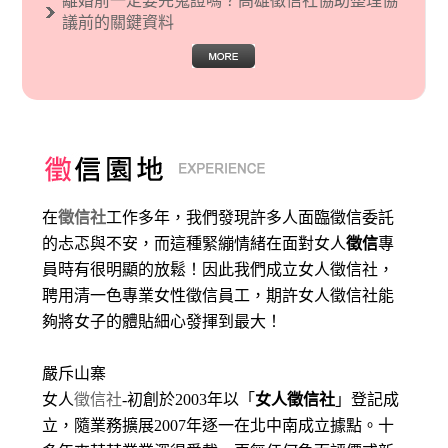
離婚前一定要先蒐證嗎？高雄徵信社協助整理協
議前的關鍵資料
在
徵信社
工作多年，我們發現許多人面臨徵信委託
的忐忑與不安，而這種緊繃情緒在面對女人
徵信
專
員時有很明顯的放鬆！因此我們成立女人徵信社，
聘用清一色專業女性徵信員工，期許女人徵信社能
夠將女子的體貼細心發揮到最大
！
嚴斥山寨
女人
徵信社
-初創於2003年以「
女人徵信社
」登記成
立，隨業務擴展2007年逐一在北中南成立據點。十