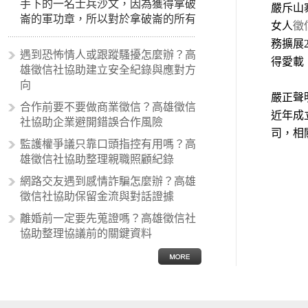
手下的一名士兵沙文，因為獲得拿破
嚴斥山
崙的軍功章，所以對於拿破崙的所有
女人
徵
事蹟和政策產生狂熱崇拜，形成偏執
務擴展
的狀況，所以沙文主義後來就被拿來
遇到恐怖情人或跟蹤騷擾怎麼辦？高
得愛載
暗指偏見和歧視，而且有沙文主義傾
雄徵信社協助建立安全紀錄與應對方
向的人，通常對於自己的國家和民族
向
有超強烈的卓越感，因而瞧不起其他
嚴正聲
合作前要不要做商業徵信？高雄徵信
國家的人，所以沙文主義也廣泛應用
近年成
社協助企業避開錯誤合作風險
在種族歧視的說法，甚至還出現了男
司，相
性沙文…
監護權爭議只靠口頭指控有用嗎？高
雄徵信社協助整理親職照顧紀錄
網路交友遇到感情詐騙怎麼辦？高雄
徵信社協助保留金流與對話證據
離婚前一定要先蒐證嗎？高雄徵信社
協助整理協議前的關鍵資料