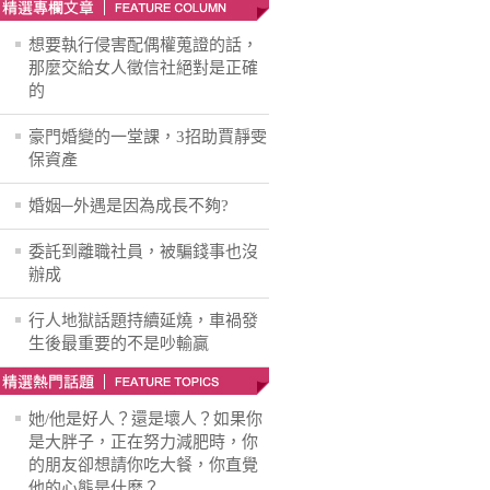
想要執行侵害配偶權蒐證的話，
那麼交給女人徵信社絕對是正確
的
豪門婚變的一堂課，3招助賈靜雯
保資產
婚姻─外遇是因為成長不夠?
委託到離職社員，被騙錢事也沒
辦成
行人地獄話題持續延燒，車禍發
生後最重要的不是吵輸贏
她/他是好人？還是壞人？如果你
是大胖子，正在努力減肥時，你
的朋友卻想請你吃大餐，你直覺
他的心態是什麽？