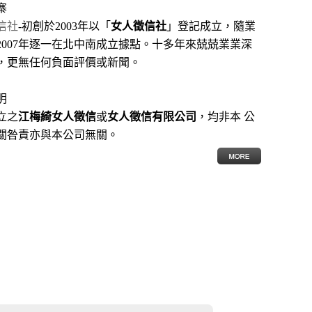
寨
信社
-初創於2003年以「
女人徵信社
」登記成立，隨業
2007年逐一在北中南成立據點。十多年來兢兢業業深
，更無任何負面評價或新聞。
明
立之
江梅綺女人徵信
或
女人徵信有限公司
，均非本 公
關咎責亦與本公司無關。