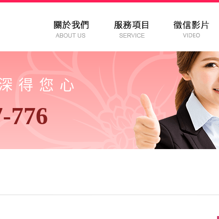
以深得您心
7-776