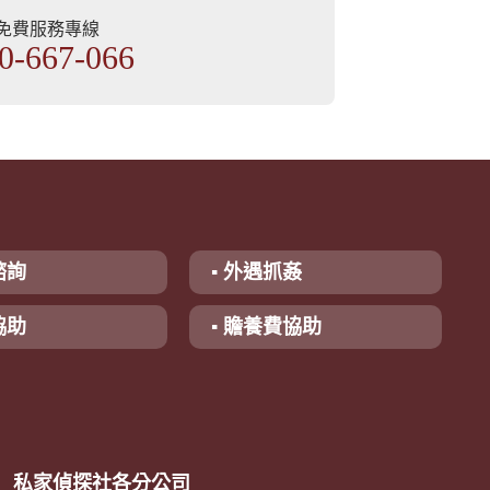
部免費服務專線
0-667-066
諮詢
▪ 外遇抓姦
協助
▪ 贍養費協助
私家偵探社各分公司