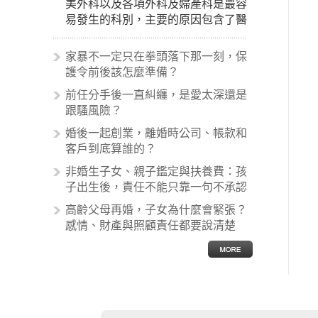
美外科以及各項外科及婦產科是最容
易發生的科別，主要的原因包含了醫
生未盡告知義務、醫療處置疏失、手
術疏失、術後照顧失當、醫療費用的
家暴不一定只在拳頭落下那一刻，保
收取。雖然醫學進步，但醫生與病患
護令前後該怎麼準備？
之間引起的糾紛還是經常發生。很多
前任分手後一直糾纏，是愛太深還是
案例中最後都走向訴訟流程，我們如
跟騷風險？
果不幸遇到相關醫療糾紛時究竟該怎
麼處理呢？醫療糾紛相關的內容其實
婚後一起創業，離婚時公司、帳款和
非常多，有些案例…
客戶到底算誰的？
非婚生子女、親子鑑定與扶養費：孩
子出生後，責任不能只靠一句不承認
高齡父母再婚，子女為什麼會緊張？
感情、財產與照顧責任都要說清楚