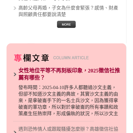
高齡父母再婚，子女為什麼會緊張？感情、財產
與照顧責任都要說清楚
女性地位平等不再刻板印象，2025徵信社推
薦有哪些？
發布時間：2025-04-10許多人都聽過沙文主義，
但卻不知道沙文主義的典故，其實沙文主義的由
來，是拿破崙手下的一名士兵沙文，因為獲得拿
破崙的軍功章，所以對於拿破崙的所有事蹟和政
策產生狂熱崇拜，形成偏執的狀況，所以沙文主
義後來就被拿來暗指偏見和歧視，而且有沙文主
義傾向的人，通常對於自己的國家和民族有超強
遇到恐怖情人或跟蹤騷擾怎麼辦？高雄徵信社協