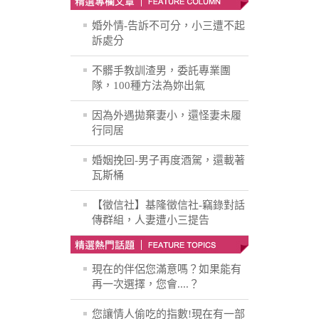
婚外情-告訴不可分，小三遭不起
訴處分
不髒手教訓渣男，委託專業團
隊，100種方法為妳出氣
因為外遇拋棄妻小，還怪妻未履
行同居
婚姻挽回-男子再度酒駕，還載著
瓦斯桶
【徵信社】基隆徵信社-竊錄對話
傳群組，人妻遭小三提告
現在的伴侶您滿意嗎？如果能有
再一次選擇，您會....？
您讓情人偷吃的指數!現在有一部