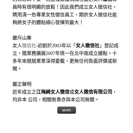
員時有很明顯的放鬆！因此我們成立女人徵信社，
聘用清一色專業女性徵信員工，期許女人徵信社能
夠將女子的體貼細心發揮到最大
！
嚴斥山寨
女人
徵信社
-初創於2003年以「
女人徵信社
」登記成
立，隨業務擴展2007年逐一在北中南成立據點。十
多年來兢兢業業深得愛載，更無任何負面評價或新
聞。
嚴正聲明
近年成立之
江梅綺女人徵信
或
女人徵信有限公司
，
均非本 公司，相關咎責亦與本公司無關。