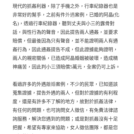
現代的抓姦利器，除了手機之外，行車紀錄器也是
非常好的幫手，之前有件
外遇
案例，已婚的阿晶(化
名)，透過行車紀錄器，聽到丈夫與小三的露骨對
話，與性行為的聲音，因此提告兩人通姦，並要求
賠償，但最後因為只有聲音，並不能證明兩人有通
姦行為，因此通姦提告不成，但此證據能夠證明，
兩人的親密關係，已造成阿晶婚姻被破壞，造成精
神痛苦，因此判小三須賠償5萬元，全案仍可上訴。
看過許多的外遇
離婚
案例，不少的民眾，已知道該
蒐集證據，提告外遇的兩人，但對於證據的有利程
度，還是有許多不了解的地方，故對於抓姦法律，
有任何的問題，也可詢問女人徵信，有免費法律諮
詢服務，解決您遇到的問題；或是對抓姦沒有十足
把握，希望有專家來協助，女人徵信團隊，都是您