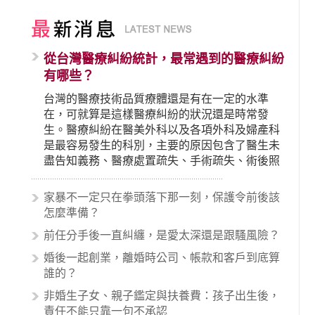
從台灣醫療糾紛統計，最常遇到的醫療糾紛
有哪些？
台灣的醫療技術品質療體還是有在一定的水準
在，可就算是這樣醫療糾紛的狀況還是時常發
生。醫療糾紛在醫美外科以及各項外科及婦產科
是最容易發生的科別，主要的原因包含了醫生未
盡告知義務、醫療處置疏失、手術疏失、術後照
顧失當、醫療費用的收取。雖然醫學進步，但醫
生與病患之間引起的糾紛還是經常發生。很多案
家暴不一定只在拳頭落下那一刻，保護令前後該
例中最後都走向訴訟流程，我們如果不幸遇到相
怎麼準備？
關醫療糾紛時究竟該怎麼處理呢？醫療糾紛相關
前任分手後一直糾纏，是愛太深還是跟騷風險？
的內容其實非常多，有些案例…
婚後一起創業，離婚時公司、帳款和客戶到底算
誰的？
非婚生子女、親子鑑定與扶養費：孩子出生後，
責任不能只靠一句不承認