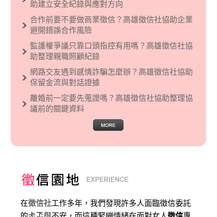
烈的卓越感，因而瞧不起其他國家的人，所以沙
助建立安全紀錄與應對方向
文主義也廣泛應用在種族歧視的說法，甚至還出
合作前要不要做商業徵信？高雄徵信社協助企業
現了男性沙文…
避開錯誤合作風險
監護權爭議只靠口頭指控有用嗎？高雄徵信社協
助整理親職照顧紀錄
網路交友遇到感情詐騙怎麼辦？高雄徵信社協助
保留金流與對話證據
離婚前一定要先蒐證嗎？高雄徵信社協助整理協
議前的關鍵資料
在
徵信社
工作多年，我們發現許多人面臨徵信委託
的忐忑與不安，而這種緊繃情緒在面對女人
徵信
專