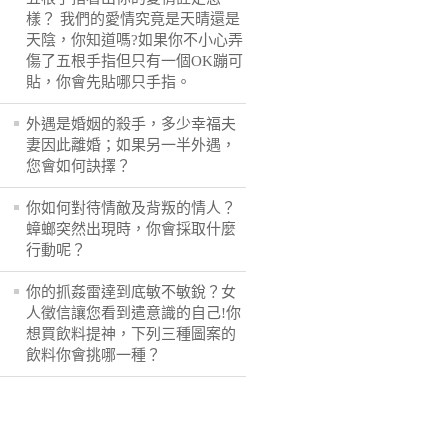
樣？ 我們的愛情究竟是天晴還是
天陰，你知道嗎?如果你不小心弄
傷了五根手指但只有一個OK蹦可
貼，你會先貼哪只手指。
外遇是婚姻的殺手，多少幸福夫
妻因此離婚；如果另一半外遇，
您會如何訣擇？
你如何對待情敵及背叛的情人？
蟑螂突然出現時，你會採取什麼
行動呢？
你的抓姦雷達到底敏不敏銳？女
人徵信讓您看到遣意識的自己!你
想買飲料提神，下列三種圖案的
飲料你會挑哪一種？