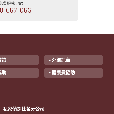
部免費服務專線
0-667-066
諮詢
▪ 外遇抓姦
協助
▪ 贍養費協助
私家偵探社各分公司