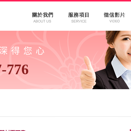
以深得您心
7-776