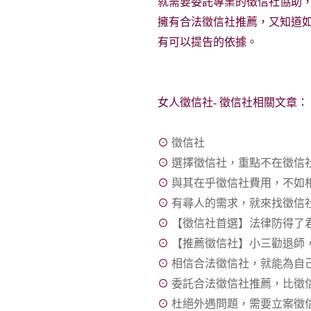
就需要委託專業的徵信社協助
擁有合法徵信社推薦，又知道
有可以提告的依據。
女人徵信社- 徵信社相關文章：
⊙
徵信社
⊙
選擇徵信社，重點不在徵信
⊙
與其在乎徵信社費用，不如
⊙
有尋人的需求，就來找徵信
⊙
【徵信社首選】法律防得了
⊙
【推薦徵信社】小三勸退師
⊙
相信合法徵信社，就能為自
⊙
委託合法徵信社推薦，比徵
⊙
杜絕外遇問題，需要立案徵