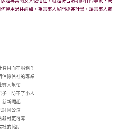
，像是專業的女人徵信社，就是符合這項條件的專家，既
如何運用過往經驗，為當事人展開抓姦計畫，讓當事人擁
社費用而在服務？
相信徵信社的專業
社尋人幫忙
君子，防不了小人
，新新崛起
己討回公道
信器材更可靠
信社的協助