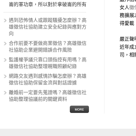
崙的軍功章，所以對於拿破崙的所有
女人
徵
事蹟和政策產生狂熱崇拜，形成偏執
務擴展
的狀況，所以沙文主義後來就被拿來
遇到恐怖情人或跟蹤騷擾怎麼辦？高
得愛載
暗指偏見和歧視，而且有沙文主義傾
雄徵信社協助建立安全紀錄與應對方
向的人，通常對於自己的國家和民族
向
有超強烈的卓越感，因而瞧不起其他
嚴正聲
合作前要不要做商業徵信？高雄徵信
國家的人，所以沙文主義也廣泛應用
近年成
社協助企業避開錯誤合作風險
在種族歧視的說法，甚至還出現了男
司，相
性沙文…
監護權爭議只靠口頭指控有用嗎？高
雄徵信社協助整理親職照顧紀錄
網路交友遇到感情詐騙怎麼辦？高雄
徵信社協助保留金流與對話證據
離婚前一定要先蒐證嗎？高雄徵信社
協助整理協議前的關鍵資料