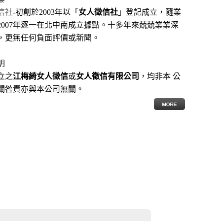
信社
-初創於2003年以「
女人徵信社
」登記成立，隨業
2007年逐一在北中南成立據點。十多年來兢兢業業深
，更無任何負面評價或新聞。
明
立之
江梅綺女人徵信
或
女人徵信有限公司
，均非本 公
關咎責亦與本公司無關。