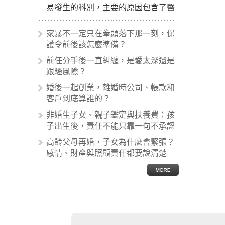
易發生的科別，主要的原因包含了醫
生未盡告知義務、醫療處置疏失、手
術疏失、術後照顧失當、醫療費用的
家暴不一定只在拳頭落下那一刻，保
收取。雖然醫學進步，但醫生與病患
護令前後該怎麼準備？
之間引起的糾紛還是經常發生。很多
前任分手後一直糾纏，是愛太深還是
案例中最後都走向訴訟流程，我們如
跟騷風險？
果不幸遇到相關醫療糾紛時究竟該怎
麼處理呢？醫療糾紛相關的內容其實
婚後一起創業，離婚時公司、帳款和
非常多，有些案例…
客戶到底算誰的？
非婚生子女、親子鑑定與扶養費：孩
子出生後，責任不能只靠一句不承認
高齡父母再婚，子女為什麼會緊張？
感情、財產與照顧責任都要說清楚