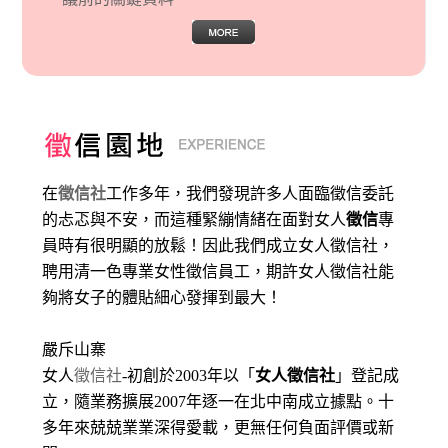
在
徵信社
工作多年，我們發現許多人面臨徵信委託
的忐忑與不安，而這種緊繃情緒在面對女人
徵信
專
員時有很明顯的放鬆！因此我們成立女人徵信社，
聘用清一色專業女性徵信員工，期許女人徵信社能
夠將女子的體貼細心發揮到最大
！
嚴斥山寨
女人
徵信社
-初創於2003年以「
女人徵信社
」登記成
立，隨業務擴展2007年逐一在北中南成立據點。十
多年來兢兢業業深得愛載，更無任何負面評價或新