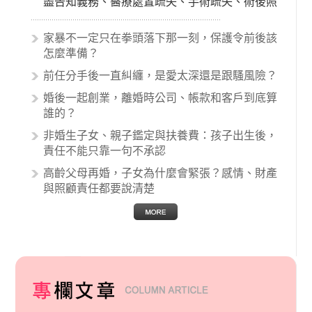
盡告知義務、醫療處置疏失、手術疏失、術後照
顧失當、醫療費用的收取。雖然醫學進步，但醫
生與病患之間引起的糾紛還是經常發生。很多案
家暴不一定只在拳頭落下那一刻，保護令前後該
例中最後都走向訴訟流程，我們如果不幸遇到相
怎麼準備？
關醫療糾紛時究竟該怎麼處理呢？醫療糾紛相關
前任分手後一直糾纏，是愛太深還是跟騷風險？
的內容其實非常多，有些案例…
婚後一起創業，離婚時公司、帳款和客戶到底算
誰的？
非婚生子女、親子鑑定與扶養費：孩子出生後，
責任不能只靠一句不承認
高齡父母再婚，子女為什麼會緊張？感情、財產
與照顧責任都要說清楚