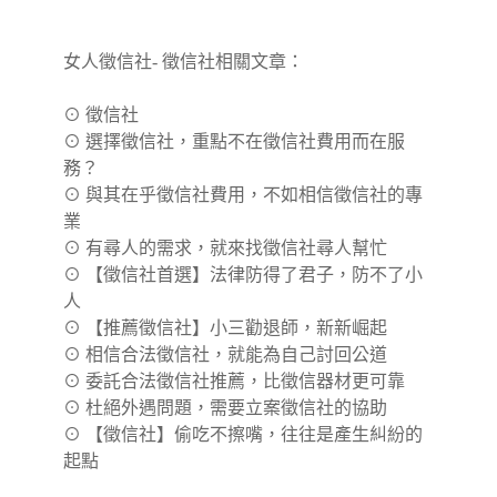
女人徵信社- 徵信社相關文章：
⊙
徵信社
⊙
選擇徵信社，重點不在徵信社費用而在服
務？
⊙
與其在乎徵信社費用，不如相信徵信社的專
業
⊙
有尋人的需求，就來找徵信社尋人幫忙
⊙
【徵信社首選】法律防得了君子，防不了小
人
⊙
【推薦徵信社】小三勸退師，新新崛起
⊙
相信合法徵信社，就能為自己討回公道
⊙
委託合法徵信社推薦，比徵信器材更可靠
⊙
杜絕外遇問題，需要立案徵信社的協助
⊙
【徵信社】偷吃不擦嘴，往往是產生糾紛的
起點