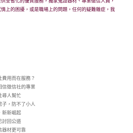
提供全省化的優質服務，獨家蒐證器材、專業徵信人員，
感情上的困擾，或是職場上的問題，任何的疑難雜症，我
社費用而在服務？
相信徵信社的專業
社尋人幫忙
君子，防不了小人
，新新崛起
己討回公道
信器材更可靠