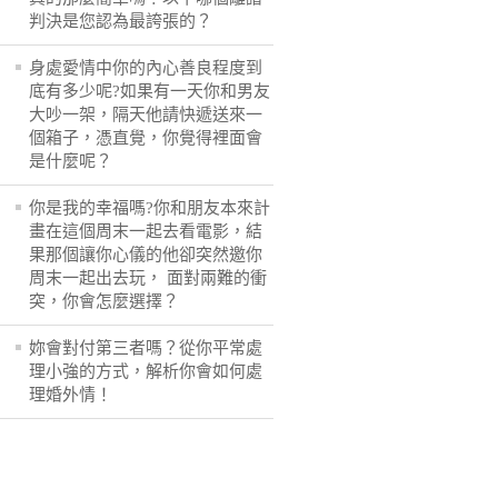
判決是您認為最誇張的？
身處愛情中你的內心善良程度到
底有多少呢?如果有一天你和男友
大吵一架，隔天他請快遞送來一
個箱子，憑直覺，你覺得裡面會
是什麼呢？
你是我的幸福嗎?你和朋友本來計
畫在這個周末一起去看電影，結
果那個讓你心儀的他卻突然邀你
周末一起出去玩， 面對兩難的衝
突，你會怎麼選擇？
妳會對付第三者嗎？從你平常處
理小強的方式，解析你會如何處
理婚外情！