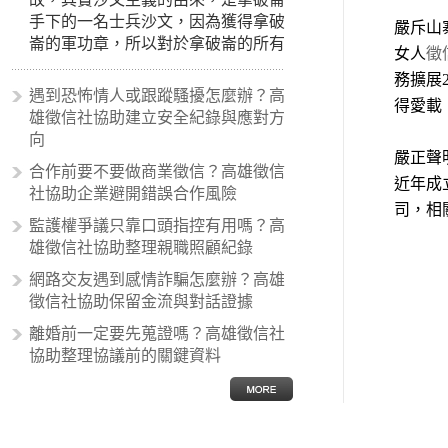
手下的一名士兵沙文，因為獲得拿破
嚴斥山
崙的軍功章，所以對於拿破崙的所有
女人
徵
事蹟和政策產生狂熱崇拜，形成偏執
務擴展
的狀況，所以沙文主義後來就被拿來
遇到恐怖情人或跟蹤騷擾怎麼辦？高
得愛載
暗指偏見和歧視，而且有沙文主義傾
雄徵信社協助建立安全紀錄與應對方
向的人，通常對於自己的國家和民族
向
有超強烈的卓越感，因而瞧不起其他
嚴正聲
合作前要不要做商業徵信？高雄徵信
國家的人，所以沙文主義也廣泛應用
近年成
社協助企業避開錯誤合作風險
在種族歧視的說法，甚至還出現了男
司，相
性沙文…
監護權爭議只靠口頭指控有用嗎？高
雄徵信社協助整理親職照顧紀錄
網路交友遇到感情詐騙怎麼辦？高雄
徵信社協助保留金流與對話證據
離婚前一定要先蒐證嗎？高雄徵信社
協助整理協議前的關鍵資料