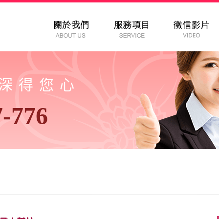
以深得您心
7-776