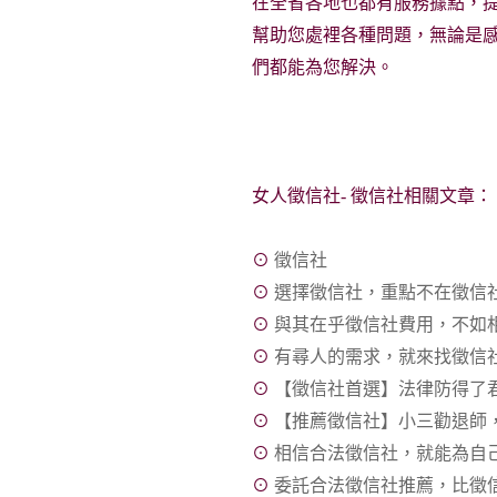
在全省各地也都有服務據點，
幫助您處裡各種問題，無論是
們都能為您解決。
女人徵信社- 徵信社相關文章：
⊙
徵信社
⊙
選擇徵信社，重點不在徵信
⊙
與其在乎徵信社費用，不如
⊙
有尋人的需求，就來找徵信
⊙
【徵信社首選】法律防得了
⊙
【推薦徵信社】小三勸退師
⊙
相信合法徵信社，就能為自
⊙
委託合法徵信社推薦，比徵