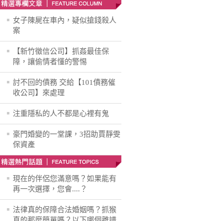
女子陳屍在車內，疑似搶錢殺人
案
【新竹徵信公司】抓姦最佳保
障，讓偷情者懂的警惕
討不回的債務 交給【101債務催
收公司】來處理
注重隱私的人不都是心裡有鬼
豪門婚變的一堂課，3招助賈靜雯
保資產
現在的伴侶您滿意嗎？如果能有
再一次選擇，您會....？
法律真的保障合法婚姻嗎？抓猴
真的那麼簡單嗎？以下哪個離譜