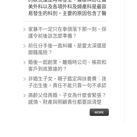
美外科以及各項外科及婦產科是最容
易發生的科別，主要的原因包含了醫
生未盡告知義務、醫療處置疏失、手
術疏失、術後照顧失當、醫療費用的
家暴不一定只在拳頭落下那一刻，保
收取。雖然醫學進步，但醫生與病患
護令前後該怎麼準備？
之間引起的糾紛還是經常發生。很多
前任分手後一直糾纏，是愛太深還是
案例中最後都走向訴訟流程，我們如
跟騷風險？
果不幸遇到相關醫療糾紛時究竟該怎
麼處理呢？醫療糾紛相關的內容其實
婚後一起創業，離婚時公司、帳款和
非常多，有些案例…
客戶到底算誰的？
非婚生子女、親子鑑定與扶養費：孩
子出生後，責任不能只靠一句不承認
高齡父母再婚，子女為什麼會緊張？
感情、財產與照顧責任都要說清楚