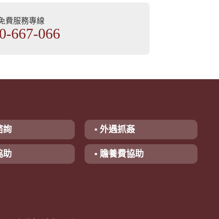
部免費服務專線
0-667-066
諮詢
▪ 外遇抓姦
協助
▪ 贍養費協助