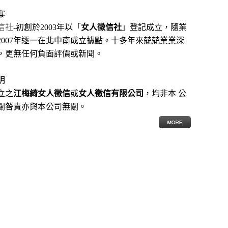
寨
信社
-初創於2003年以「
女人徵信社
」登記成立，隨業
2007年逐一在北中南成立據點。十多年來兢兢業業深
，更無任何負面評價或新聞。
明
立之
江梅綺女人徵信
或
女人徵信有限公司
，均非本 公
關咎責亦與本公司無關。