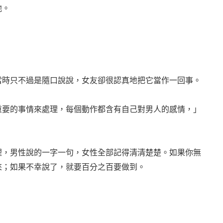
他。
」
當時只不過是隨口說說，女友卻很認真地把它當作一回事。
重要的事情來處理，每個動作都含有自己對男人的感情，」
裡，男性說的一字一句，女性全部記得清清楚楚。如果你無
來；如果不幸說了，就要百分之百要做到。