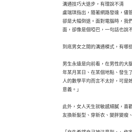
溝通技巧大退步，有理說不清
盧瑞琪指出，隨著網路發達，儘
卻是大幅倒退。面對電腦時，我
面，卻像是個啞巴，一句話也說
到底男女之間的溝通模式，有哪
男生永遠是向前看，在男性的大
年某月某日、在某個地點、發生
人的數學平均而言不太好，可是
意義。」
此外，女人天生就敏感細膩，喜
友換新髮型、穿新衣、變胖變瘦