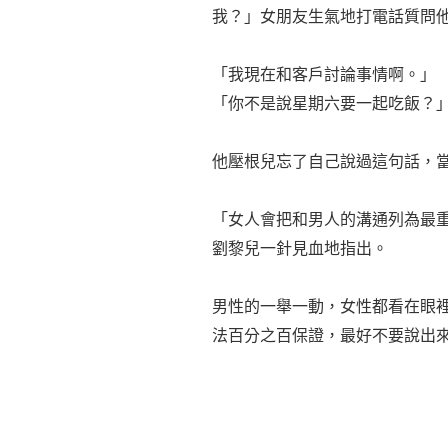
我？」女朋友生氣地打電話質問
「我現在和客戶討論事情啊。」
「你不是說星期六要一起吃飯？
他壓根兒忘了自己說過這句話，
「女人會把和男人的溝通列為最
劉黎兒一針見血地指出。
男性的一舉一動，女性都看在眼
法百分之百保證，最好不要說出