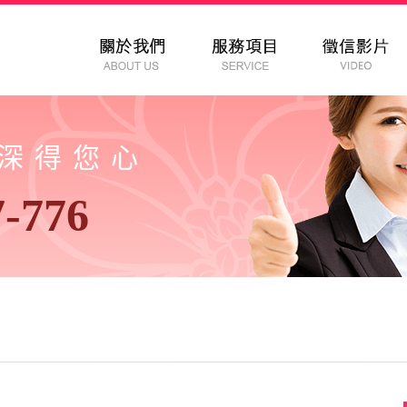
以深得您心
7-776