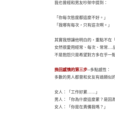
我也曾經和男友吵架中提到：
「你每次態度都這麼不好。」
「我哪有每次，只有這次啊。」
其實我想讓他明白的，重點不在
女然很愛用經常、每次、常常….
不是抱怨只是希望對方多在乎一
挽回感情的第三步
─多點感性：
多數的男人都曾和女友有過類似
女人：「工作好累……」
男人：「你為什麼這麼累？是因
女人：「你是在責備我嗎？」