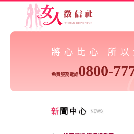
將心比心 所
0800-77
免費服務電話