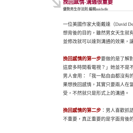
挽回感情-溝通很重要
優勢男生存法則 編輯michelle
一位美國作家大衛戴達（David
想背後的目的，雖然男女天生就
並修改就可以達到溝通的效果，
挽回感情的第一步
要做的是了解
這麼多時間看電視？」她並不是
男人會用：「我一點自由都沒有
果想挽回感情，其實只要兩人在
受，不然就只是形式上的溝通。
挽回感情的第二步
：男人喜歡抓
不重要，真正重要的是字面背後