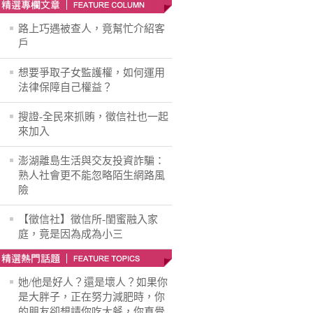
路上巧遇被查人，竟幫忙介紹客
戶
想要爭取子女監護權，如何運用
法律保障自己權益？
搜證-全民來抓賄，徵信社也一起
來加入
澎湖離島生活與交友投資詐騙：
熟人社會更不能忽略陌生網路風
險
【徵信社】徵信所-閨蜜融入家
庭，竟是因為成為小三
她/他是好人？還是壞人？如果你
是大胖子，正在努力減肥時，你
的朋友卻想請你吃大餐，你直覺