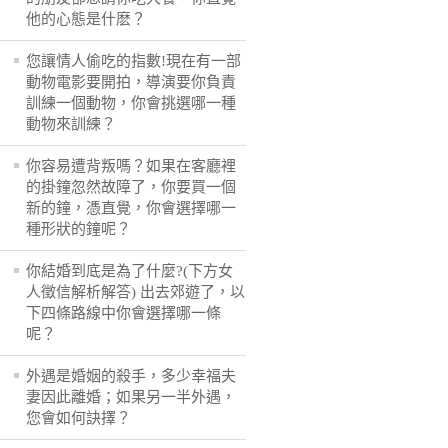
他的心態是什麽？
您讓情人偷吃的指數!現在有一部
動物電影要開拍，導演要你負責
訓練一個動物，你會挑選哪一種
動物來訓練？
你容易遭背叛嗎？如果在客廳裡
的掛鐘忽然故障了，你要買一個
新的鐘，憑直覺，你會選擇哪一
種形狀的鐘呢？
你結婚到底是為了什麼?(下方女
人徵信解析解答) 出去郊遊了，以
下四條路線中你會選擇哪一條
呢？
外遇是婚姻的殺手，多少幸福夫
妻因此離婚；如果另一半外遇，
您會如何訣擇？