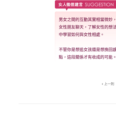
男女之間的互動其實相當微妙
女性朋友聊天，了解女性的想
中學習如何與女性相處。
不管你是想追女孩還是想挽回
點，這段關係才有收成的可能
上一則