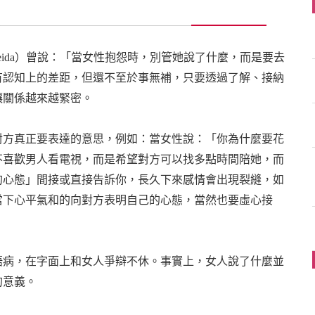
 Deida）曾說：「當女性抱怨時，別管她說了什麼，而是要去
有認知上的差距，但還不至於事無補，只要透過了解、接納
讓關係越來越緊密。
對方真正要表達的意思，例如：當女性說：「你為什麼要花
不喜歡男人看電視，而是希望對方可以找多點時間陪她，而
的心態」間接或直接告訴你，長久下來感情會出現裂縫，如
當下心平氣和的向對方表明自己的心態，當然也要虛心接
語病，在字面上和女人爭辯不休。事實上，女人說了什麼並
的意義。