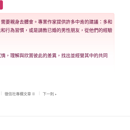
，需要親身去體會。專業作家提供許多中肯的建議：多和
法和行為習慣，或是請教已婚的男性朋友，從他們的經驗
感情，理解與欣賞彼此的差異，找出並經營其中的共同
。
徵信社專欄文章
下一則