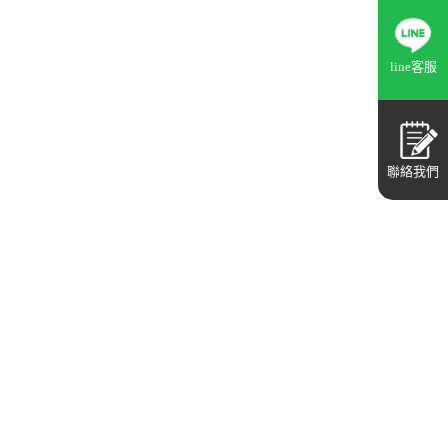
line客服
聯絡我們