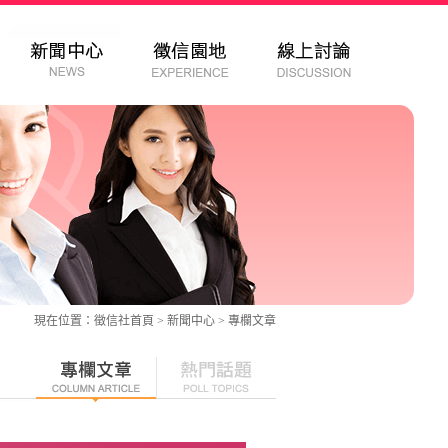
現在位置：
徵信社
首頁 > 新聞中心 >
專欄文章