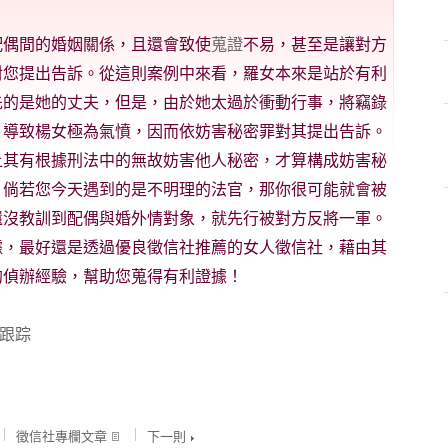
配偶間的婚姻關係，且還會致使
蒐證
不易，甚至是讓對方
對您提出告訴。從這則案例中來看，羅女本來是站於有利
先的是她的丈夫，但是，由於她太過於衝動行事，將竊錄
，導致楊女極為氣憤，因而依妨害秘密罪對其提出告訴。
上其有根據刑法中的無故妨害他人秘密，才算構成妨害秘
。倘若您今天遇到的是不明理的法官，那你很可能就會被
還沒教訓到配偶與婚外情對象，就先行被對方反將一軍。
據，最好還是透過優良徵信社推薦的女人徵信社，藉由其
的偵辦經驗，幫助您蒐得有利證據！
跟踪
徵信社專欄文章
下一則