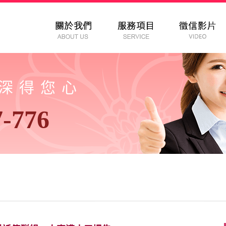
以深得您心
7-776