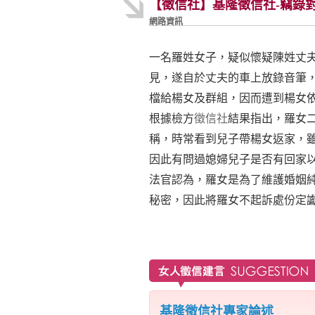
【徵信社】基隆徵信社-竊錄
網路資訊
一名羅姓女子，疑似懷疑陳姓丈
見，遂自於丈夫的車上放錄音筆
檔給楊女及群組，因而遭到楊女
根據檢方
徵信社
結果指出，羅女
稱，時常看到兒子帶楊女返家，
因此有問過媳婦兒子是否有回家
法官認為，羅女是為了維護婚姻
秘密，因此將羅女不起訴處份定
基隆徵信社專家論述