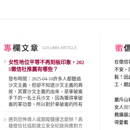
女性地位平等不再刻板印象，202
在
徵信
5徵信社推薦有哪些？
不安，
鬆！因
發布時間：2025-04-10許多人都聽過
工，期
沙文主義，但卻不知道沙文主義的典
故，其實沙文主義的由來，是拿破崙
手下的一名士兵沙文，因為獲得拿破
嚴斥山
崙的軍功章，所以對於拿破崙的所有
女人
徵
事蹟和政策產生狂熱崇拜，形成偏執
務擴展
的狀況，所以沙文主義後來就被拿來
遇到恐怖情人或跟蹤騷擾怎麼辦？高
得愛載
暗指偏見和歧視，而且有沙文主義傾
雄徵信社協助建立安全紀錄與應對方
向的人，通常對於自己的國家和民族