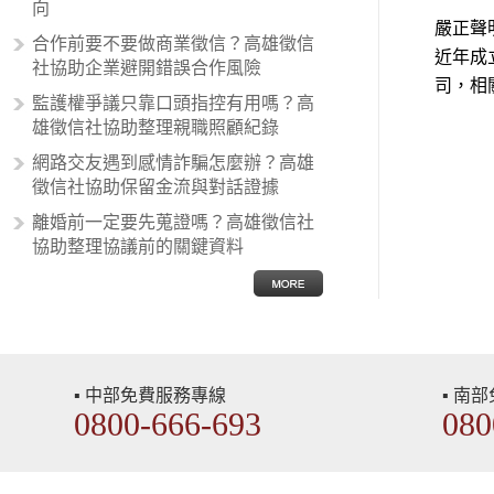
向
有超強烈的卓越感，因而瞧不起其他
嚴正聲
合作前要不要做商業徵信？高雄徵信
國家的人，所以沙文主義也廣泛應用
近年成
社協助企業避開錯誤合作風險
在種族歧視的說法，甚至還出現了男
司，相
性沙文…
監護權爭議只靠口頭指控有用嗎？高
雄徵信社協助整理親職照顧紀錄
網路交友遇到感情詐騙怎麼辦？高雄
徵信社協助保留金流與對話證據
離婚前一定要先蒐證嗎？高雄徵信社
協助整理協議前的關鍵資料
▪ 中部免費服務專線
▪ 南
0800-666-693
080