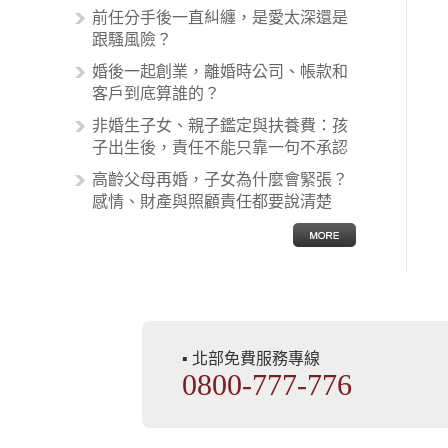
前任分手後一直糾纏，是愛太深還是
案例中最後都走向訴訟流程，我們如
跟騷風險？
果不幸遇到相關醫療糾紛時究竟該怎
麼處理呢？醫療糾紛相關的內容其實
婚後一起創業，離婚時公司、帳款和
非常多，有些案例…
客戶到底算誰的？
非婚生子女、親子鑑定與扶養費：孩
子出生後，責任不能只靠一句不承認
高齡父母再婚，子女為什麼會緊張？
感情、財產與照顧責任都要說清楚
▪ 北部免費服務專線
0800-777-776