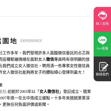
線上客服
line客服
社
工作多年，我們發現許多人面臨徵信委託的忐忑與
而這種緊繃情緒在面對女人
徵信
專員時有很明顯的放
此我們成立女人徵信社，聘用清一色專業女性徵信員
許女人徵信社能夠將女子的體貼細心發揮到最大
！
聯絡我們
寨
信社
-初創於2003年以「
女人徵信社
」登記成立，隨業
2007年逐一在北中南成立據點。十多年來兢兢業業深
，更無任何負面評價或新聞。