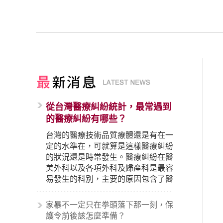
從台灣醫療糾紛統計，最常遇到
的醫療糾紛有哪些？
台灣的醫療技術品質療體還是有在一
定的水準在，可就算是這樣醫療糾紛
的狀況還是時常發生。醫療糾紛在醫
美外科以及各項外科及婦產科是最容
易發生的科別，主要的原因包含了醫
生未盡告知義務、醫療處置疏失、手
術疏失、術後照顧失當、醫療費用的
家暴不一定只在拳頭落下那一刻，保
收取。雖然醫學進步，但醫生與病患
護令前後該怎麼準備？
之間引起的糾紛還是經常發生。很多