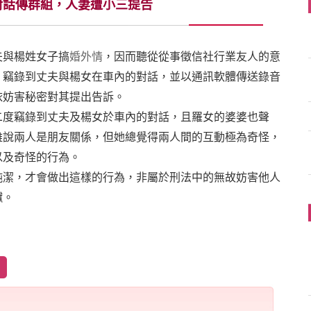
對話傳群組，人妻遭小三提告
夫與楊姓女子搞
婚外情
，因而聽從從事徵信社行業友人的意
，竊錄到丈夫與楊女在車內的對話，並以通訊軟體傳送錄音
依妨害秘密對其提出告訴。
二度竊錄到丈夫及楊女於車內的對話，且羅女的婆婆也聲
雖說兩人是朋友關係，但她總覺得兩人間的互動極為奇怪，
以及奇怪的行為。
純潔，才會做出這樣的行為，非屬於刑法中的無故妨害他人
讞。