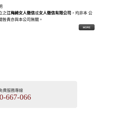
明
立之
江梅綺女人徵信
或
女人徵信有限公司
，均非本 公
關咎責亦與本公司無關。
部免費服務專線
0-667-066