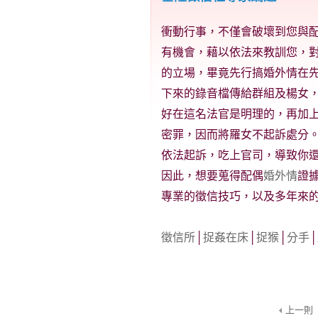
衝動行事，不僅會破壞到您與
有機會，藉以依法來教訓您，
的立場，畢竟先行搞婚外情在
下來的錄音檔傳給群組及楊女
好在這名法官是明理的，再加
密罪，因而將羅女不起訴處分
依法起訴，吃上官司，導致你
因此，想要蒐得配偶
婚外情
證
專業的徵信技巧，以及多年來
徵信所
│
捉姦在床
│
捉猴
│
分手
│
上一則