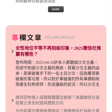
與照顧責任都要說清楚
女性地位平等不再刻板印象，2025徵信社推
薦有哪些？
發布時間：2025-04-10許多人都聽過沙文主義，
但卻不知道沙文主義的典故，其實沙文主義的由
來，是拿破崙手下的一名士兵沙文，因為獲得拿
破崙的軍功章，所以對於拿破崙的所有事蹟和政
策產生狂熱崇拜，形成偏執的狀況，所以沙文主
義後來就被拿來暗指偏見和歧視，而且有沙文主
義傾向的人，通常對於自己的國家和民族有超強
遇到恐怖情人或跟蹤騷擾怎麼辦？高雄徵信社協
烈的卓越感，因而瞧不起其他國家的人，所以沙
助建立安全紀錄與應對方向
文主義也廣泛應用在種族歧視的說法，甚至還出
合作前要不要做商業徵信？高雄徵信社協助企業
現了男性沙文…