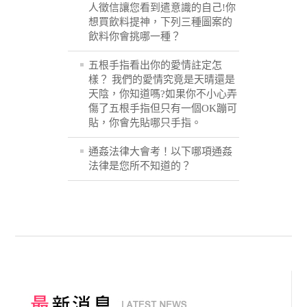
人徵信讓您看到遣意識的自己!你
想買飲料提神，下列三種圖案的
飲料你會挑哪一種？
五根手指看出你的愛情註定怎
樣？ 我們的愛情究竟是天晴還是
天陰，你知道嗎?如果你不小心弄
傷了五根手指但只有一個OK蹦可
貼，你會先貼哪只手指。
通姦法律大會考！以下哪項通姦
法律是您所不知道的？