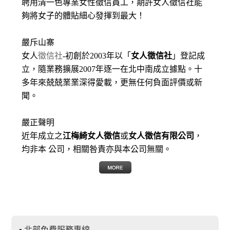
聘用清一色專業女性徵信員工，期許女人徵信社能
夠將女子的體貼細心發揮到最大
！
嚴斥山寨
女人
徵信社
-初創於2003年以「
女人徵信社
」登記成
立，隨業務擴展2007年逐一在北中南成立據點。十
多年來兢兢業業深得愛載，更無任何負面評價或新
聞。
嚴正聲明
近年成立之
江梅綺女人徵信
或
女人徵信有限公司
，
均非本 公司，相關咎責亦與本公司無關。
▪ 北部免費服務專線