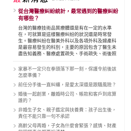
從台灣醫療糾紛統計，最常遇到的醫療糾紛
有哪些？
台灣的醫療技術品質療體還是有在一定的水準
在，可就算是這樣醫療糾紛的狀況還是時常發
生。醫療糾紛在醫美外科以及各項外科及婦產科
是最容易發生的科別，主要的原因包含了醫生未
盡告知義務、醫療處置疏失、手術疏失、術後照
顧失當、醫療費用的收取。雖然醫學進步，但醫
生與病患之間引起的糾紛還是經常發生。很多案
家暴不一定只在拳頭落下那一刻，保護令前後該
例中最後都走向訴訟流程，我們如果不幸遇到相
怎麼準備？
關醫療糾紛時究竟該怎麼處理呢？醫療糾紛相關
前任分手後一直糾纏，是愛太深還是跟騷風險？
的內容其實非常多，有些案例…
婚後一起創業，離婚時公司、帳款和客戶到底算
誰的？
非婚生子女、親子鑑定與扶養費：孩子出生後，
責任不能只靠一句不承認
高齡父母再婚，子女為什麼會緊張？感情、財產