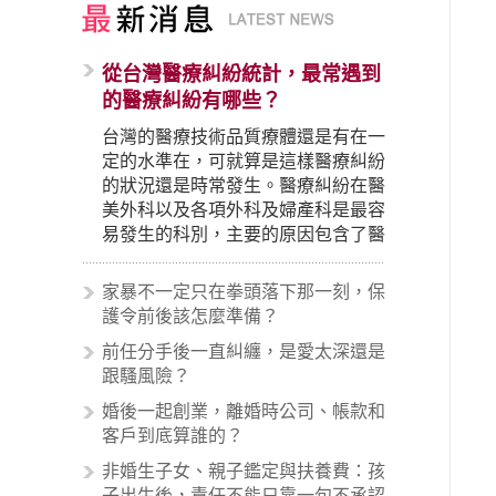
從台灣醫療糾紛統計，最常遇到
的醫療糾紛有哪些？
台灣的醫療技術品質療體還是有在一
定的水準在，可就算是這樣醫療糾紛
的狀況還是時常發生。醫療糾紛在醫
美外科以及各項外科及婦產科是最容
易發生的科別，主要的原因包含了醫
生未盡告知義務、醫療處置疏失、手
術疏失、術後照顧失當、醫療費用的
家暴不一定只在拳頭落下那一刻，保
收取。雖然醫學進步，但醫生與病患
護令前後該怎麼準備？
之間引起的糾紛還是經常發生。很多
前任分手後一直糾纏，是愛太深還是
案例中最後都走向訴訟流程，我們如
跟騷風險？
果不幸遇到相關醫療糾紛時究竟該怎
麼處理呢？醫療糾紛相關的內容其實
婚後一起創業，離婚時公司、帳款和
非常多，有些案例…
客戶到底算誰的？
非婚生子女、親子鑑定與扶養費：孩
子出生後，責任不能只靠一句不承認