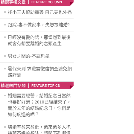
找小三夫協助抓姦 自己竟也外遇
跟踪-妻不做家事，夫怒提離婚?
已經沒有愛的話，那當然到最後
就會有想要離婚的念頭產生
男女之間的-不贏哲學
暑假來到 求職需徵信調查避免網
路詐騙
婚姻需要經營，結婚紀念日當然
也要好好過；2010已經結束了，
關於去年的結婚紀念日，你們是
如何度過的呢？
結婚率愈來愈低，愈來愈多人抱
持著不婚的想法；請問下列哪個