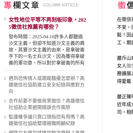
女性地位平等不再刻板印象，202
在
徵信
5徵信社推薦有哪些？
不安，
鬆！因
發布時間：2025-04-10許多人都聽過
工，期
沙文主義，但卻不知道沙文主義的典
故，其實沙文主義的由來，是拿破崙
手下的一名士兵沙文，因為獲得拿破
嚴斥山
崙的軍功章，所以對於拿破崙的所有
女人
徵
事蹟和政策產生狂熱崇拜，形成偏執
務擴展
的狀況，所以沙文主義後來就被拿來
遇到恐怖情人或跟蹤騷擾怎麼辦？高
得愛載
暗指偏見和歧視，而且有沙文主義傾
雄徵信社協助建立安全紀錄與應對方
向的人，通常對於自己的國家和民族
向
有超強烈的卓越感，因而瞧不起其他
嚴正聲
合作前要不要做商業徵信？高雄徵信
國家的人，所以沙文主義也廣泛應用
近年成
社協助企業避開錯誤合作風險
在種族歧視的說法，甚至還出現了男
司，相
性沙文…
監護權爭議只靠口頭指控有用嗎？高
雄徵信社協助整理親職照顧紀錄
網路交友遇到感情詐騙怎麼辦？高雄