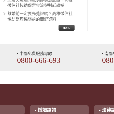
徵信社協助保留金流與對話證據
離婚前一定要先蒐證嗎？高雄徵信社
協助整理協議前的關鍵資料
▪ 中部免費服務專線
▪ 南
0800-666-693
080
▪ 婚姻諮詢
▪ 法律