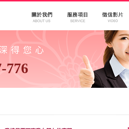
以深得您心
7-776