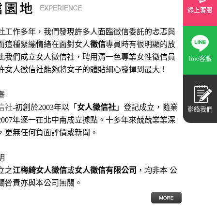
線上客服
社
工作多年，我們發現許多人面臨徵信委託的忐忑與
而這種緊繃情緒在面對女人
徵信
專員時有很明顯的放
此我們成立女人徵信社，聘用清一色專業女性徵信員
line客服
許女人徵信社能夠將女子的體貼細心發揮到最大
！
寨
信社
-初創於2003年以「
女人徵信社
」登記成立，隨業
聯絡我們
2007年逐一在北中南成立據點。十多年來兢兢業業深
，更無任何負面評價或新聞。
明
立之
江梅綺女人徵信
或
女人徵信有限公司
，均非本 公
關咎責亦與本公司無關。