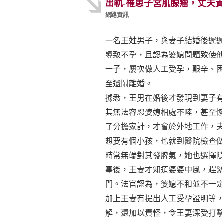
出軌-罹患子宮肌腺瘤，丈夫
網路資訊
一名王姓男子，與妻子結婚後遲
導致不孕，且認為婆媳問題致使
一子，屢次做人工受孕，艱辛、
至還鬧離婚。
據悉，王男在婚後才發現到妻子
其無法容忍婆媳相處不睦，甚至
了分擔家計，才會於外地工作，
想要有個小孩，也就到醫院檢查
時常無端對其發脾氣，她也選擇
事後，王妻才知道婆婆中風，趕
門。法官認為，婆媳不和並不一
加上王妻有提出人工受孕證明等
解，還加以責怪，令王妻深受打