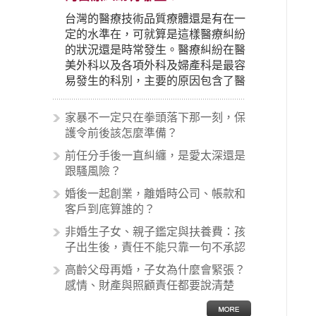
台灣的醫療技術品質療體還是有在一
定的水準在，可就算是這樣醫療糾紛
的狀況還是時常發生。醫療糾紛在醫
美外科以及各項外科及婦產科是最容
易發生的科別，主要的原因包含了醫
生未盡告知義務、醫療處置疏失、手
術疏失、術後照顧失當、醫療費用的
家暴不一定只在拳頭落下那一刻，保
收取。雖然醫學進步，但醫生與病患
護令前後該怎麼準備？
之間引起的糾紛還是經常發生。很多
前任分手後一直糾纏，是愛太深還是
案例中最後都走向訴訟流程，我們如
跟騷風險？
果不幸遇到相關醫療糾紛時究竟該怎
麼處理呢？醫療糾紛相關的內容其實
婚後一起創業，離婚時公司、帳款和
非常多，有些案例…
客戶到底算誰的？
非婚生子女、親子鑑定與扶養費：孩
子出生後，責任不能只靠一句不承認
高齡父母再婚，子女為什麼會緊張？
感情、財產與照顧責任都要說清楚