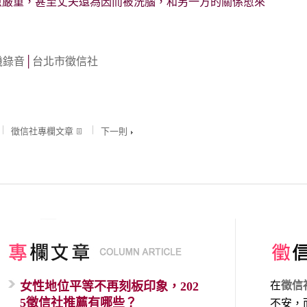
愈嚴重，甚至丈夫還為因而被洗腦，和另一方的關係愈來
機錄音
│
台北市徵信社
徵信社專欄文章
下一則
女性地位平等不再刻板印象，202
在
徵信
5徵信社推薦有哪些？
不安，