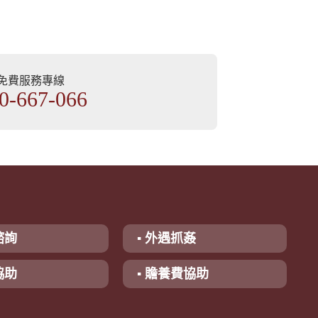
部免費服務專線
0-667-066
諮詢
▪ 外遇抓姦
協助
▪ 贍養費協助