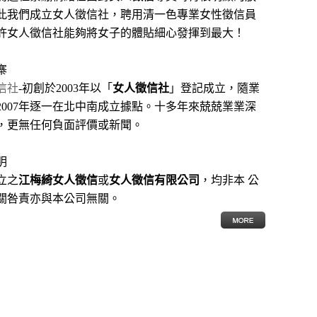
此我們成立女人徵信社，聘用清一色專業女性徵信員
許女人徵信社能夠將女子的體貼細心發揮到最大
！
寨
信社
-初創於2003年以「
女人徵信社
」登記成立，隨業
2007年逐一在北中南成立據點。十多年來兢兢業業深
，更無任何負面評價或新聞。
明
立之
江梅綺女人徵信
或
女人徵信有限公司
，均非本 公
關咎責亦與本公司無關。