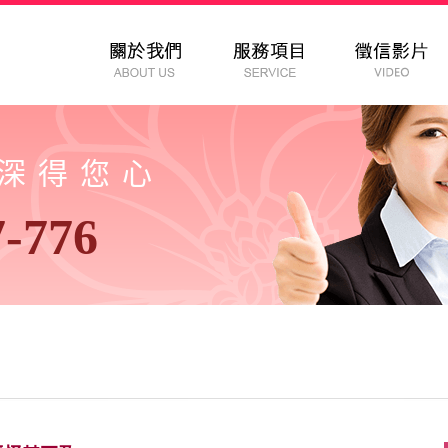
以深得您心
7-776