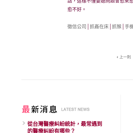
話，這樣不僅婆媳問題會愈來
愈不好。
徵信公司
│
抓姦在床
│
抓猴
│
手
上一則
從台灣醫療糾紛統計，最常遇到
的醫療糾紛有哪些？