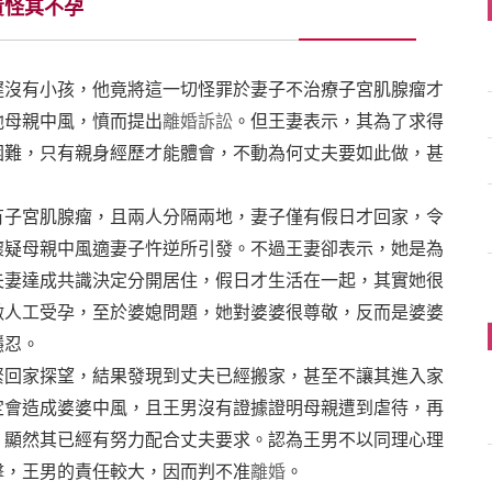
責怪其不孕
遲沒有小孩，他竟將這一切怪罪於妻子不治療子宮肌腺瘤才
他母親中風，憤而提出
離婚訴訟
。但王妻表示，其為了求得
困難，只有親身經歷才能體會，不動為何丈夫要如此做，甚
有子宮肌腺瘤，且兩人分隔兩地，妻子僅有假日才回家，令
懷疑母親中風適妻子忤逆所引發。不過王妻卻表示，她是為
夫妻達成共識決定分開居住，假日才生活在一起，其實她很
做人工受孕，至於婆媳問題，她對婆婆很尊敬，反而是婆婆
隱忍。
緊回家探望，結果發現到丈夫已經搬家，甚至不讓其進入家
定會造成婆婆中風，且王男沒有證據證明母親遭到虐待，再
，顯然其已經有努力配合丈夫要求。認為王男不以同理心理
擊，王男的責任較大，因而判不准
離婚
。