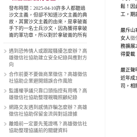
鬆！因
發布時間：2025-04-10許多人都聽過
工，期
沙文主義，但卻不知道沙文主義的典
故，其實沙文主義的由來，是拿破崙
手下的一名士兵沙文，因為獲得拿破
嚴斥山
崙的軍功章，所以對於拿破崙的所有
女人
徵
事蹟和政策產生狂熱崇拜，形成偏執
務擴展
的狀況，所以沙文主義後來就被拿來
遇到恐怖情人或跟蹤騷擾怎麼辦？高
得愛載
暗指偏見和歧視，而且有沙文主義傾
雄徵信社協助建立安全紀錄與應對方
向的人，通常對於自己的國家和民族
向
有超強烈的卓越感，因而瞧不起其他
嚴正聲
合作前要不要做商業徵信？高雄徵信
國家的人，所以沙文主義也廣泛應用
近年成
社協助企業避開錯誤合作風險
在種族歧視的說法，甚至還出現了男
司，相
性沙文…
監護權爭議只靠口頭指控有用嗎？高
雄徵信社協助整理親職照顧紀錄
網路交友遇到感情詐騙怎麼辦？高雄
徵信社協助保留金流與對話證據
離婚前一定要先蒐證嗎？高雄徵信社
協助整理協議前的關鍵資料