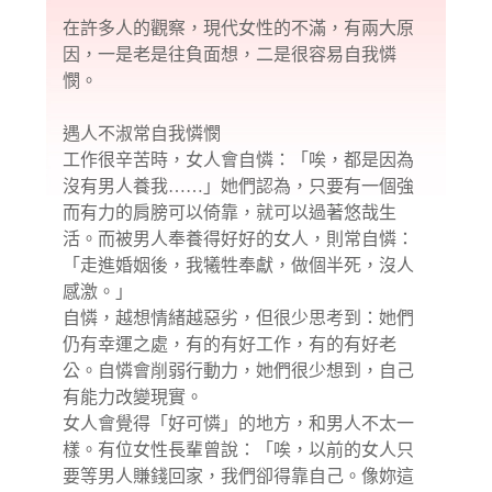
在許多人的觀察，現代女性的不滿，有兩大原
因，一是老是往負面想，二是很容易自我憐
憫。
遇人不淑常自我憐憫
工作很辛苦時，女人會自憐：「唉，都是因為
沒有男人養我……」她們認為，只要有一個強
而有力的肩膀可以倚靠，就可以過著悠哉生
活。而被男人奉養得好好的女人，則常自憐：
「走進婚姻後，我犧牲奉獻，做個半死，沒人
感激。」
自憐，越想情緒越惡劣，但很少思考到：她們
仍有幸運之處，有的有好工作，有的有好老
公。自憐會削弱行動力，她們很少想到，自己
有能力改變現實。
女人會覺得「好可憐」的地方，和男人不太一
樣。有位女性長輩曾說：「唉，以前的女人只
要等男人賺錢回家，我們卻得靠自己。像妳這