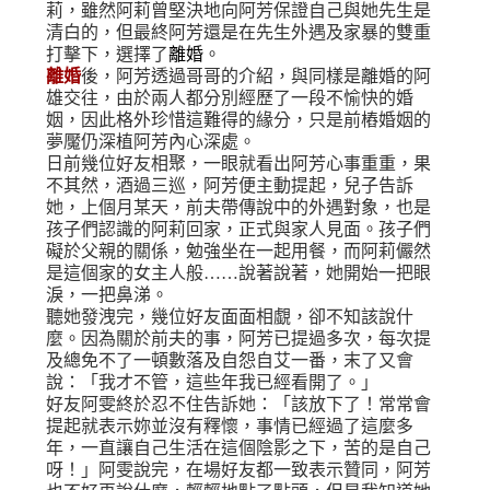
莉，雖然阿莉曾堅決地向阿芳保證自己與她先生是
清白的，但最終阿芳還是在先生外遇及家暴的雙重
打擊下，選擇了
離婚
。
離婚
後，阿芳透過哥哥的介紹，與同樣是離婚的阿
雄交往，由於兩人都分別經歷了一段不愉快的婚
姻，因此格外珍惜這難得的緣分，只是前樁婚姻的
夢魘仍深植阿芳內心深處。
日前幾位好友相聚，一眼就看出阿芳心事重重，果
不其然，酒過三巡，阿芳便主動提起，兒子告訴
她，上個月某天，前夫帶傳說中的外遇對象，也是
孩子們認識的阿莉回家，正式與家人見面。孩子們
礙於父親的關係，勉強坐在一起用餐，而阿莉儼然
是這個家的女主人般……說著說著，她開始一把眼
淚，一把鼻涕。
聽她發洩完，幾位好友面面相覷，卻不知該說什
麼。因為關於前夫的事，阿芳已提過多次，每次提
及總免不了一頓數落及自怨自艾一番，末了又會
說：「我才不管，這些年我已經看開了。」
好友阿雯終於忍不住告訴她：「該放下了！常常會
提起就表示妳並沒有釋懷，事情已經過了這麼多
年，一直讓自己生活在這個陰影之下，苦的是自己
呀！」阿雯說完，在場好友都一致表示贊同，阿芳