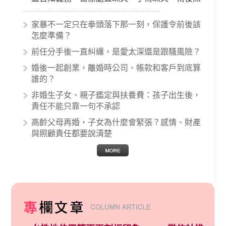
顧失當、醫療費用的收取。雖然醫學進步，但醫
生與病患之間引起的糾紛還是經常發生。很多案
家暴不一定只在拳頭落下那一刻，保護令前後該
例中最後都走向訴訟流程，我們如果不幸遇到相
怎麼準備？
關醫療糾紛時究竟該怎麼處理呢？醫療糾紛相關
前任分手後一直糾纏，是愛太深還是跟騷風險？
的內容其實非常多，有些案例…
婚後一起創業，離婚時公司、帳款和客戶到底算
誰的？
非婚生子女、親子鑑定與扶養費：孩子出生後，
責任不能只靠一句不承認
高齡父母再婚，子女為什麼會緊張？感情、財產
與照顧責任都要說清楚