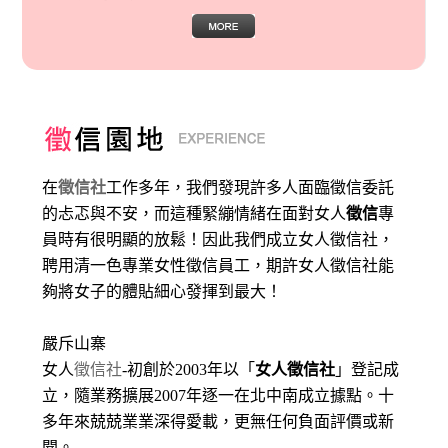
在
徵信社
工作多年，我們發現許多人面臨徵信委託
的忐忑與不安，而這種緊繃情緒在面對女人
徵信
專
員時有很明顯的放鬆！因此我們成立女人徵信社，
聘用清一色專業女性徵信員工，期許女人徵信社能
夠將女子的體貼細心發揮到最大
！
嚴斥山寨
女人
徵信社
-初創於2003年以「
女人徵信社
」登記成
立，隨業務擴展2007年逐一在北中南成立據點。十
多年來兢兢業業深得愛載，更無任何負面評價或新
聞。