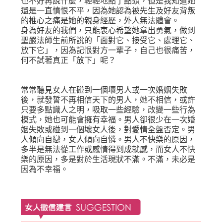
也不好再說什麼，輕輕地點了點頭，但是我知道她
還是一直憤恨不平，因為她認為被先生及好友背叛
的椎心之痛是她的親身經歷，外人無法體會。
身為好友的我們，只能衷心希望她拿出勇氣，做到
聖嚴法師生前所說的「面對它、接受它、處理它、
放下它」，因為記恨對方一輩子，自己也很痛苦，
何不試著真正「放下」呢？
常常聽見女人在碰到一個壞男人或一次婚姻失敗
後，就發誓不再相信天下的男人，她不相信，或許
只要多點識人之明，吸取一些經驗，改變一些行為
模式，她也可能會擁有幸福。男人卻很少在一次婚
姻失敗或碰到一個壞女人後，對愛情全盤否定。男
人傾向自戀，女人傾向自憐。男人不快樂的原因，
多半是無法從工作或感情得到成就感，而女人不快
樂的原因，多是對於生活現狀不滿。不滿，未必是
因為不幸福。