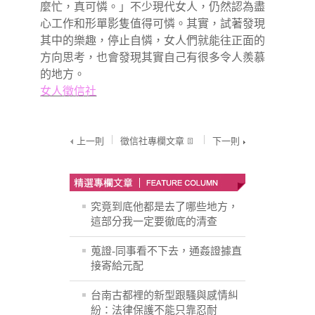
麼忙，真可憐。」不少現代女人，仍然認為盡
心工作和形單影隻值得可憐。其實，試著發現
其中的樂趣，停止自憐，女人們就能往正面的
方向思考，也會發現其實自己有很多令人羨慕
的地方。
女人
徵信社
上一則
徵信社專欄文章
下一則
究竟到底他都是去了哪些地方，
這部分我一定要徹底的清查
蒐證-同事看不下去，通姦證據直
接寄給元配
台南古都裡的新型跟騷與感情糾
紛：法律保護不能只靠忍耐