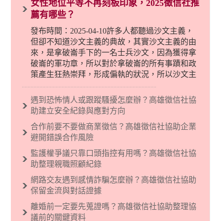
女性地位平等不再刻板印象，2025徵信社推
薦有哪些？
發布時間：2025-04-10許多人都聽過沙文主義，
但卻不知道沙文主義的典故，其實沙文主義的由
來，是拿破崙手下的一名士兵沙文，因為獲得拿
破崙的軍功章，所以對於拿破崙的所有事蹟和政
策產生狂熱崇拜，形成偏執的狀況，所以沙文主
義後來就被拿來暗指偏見和歧視，而且有沙文主
義傾向的人，通常對於自己的國家和民族有超強
遇到恐怖情人或跟蹤騷擾怎麼辦？高雄徵信社協
烈的卓越感，因而瞧不起其他國家的人，所以沙
助建立安全紀錄與應對方向
文主義也廣泛應用在種族歧視的說法，甚至還出
合作前要不要做商業徵信？高雄徵信社協助企業
現了男性沙文…
避開錯誤合作風險
監護權爭議只靠口頭指控有用嗎？高雄徵信社協
助整理親職照顧紀錄
網路交友遇到感情詐騙怎麼辦？高雄徵信社協助
保留金流與對話證據
離婚前一定要先蒐證嗎？高雄徵信社協助整理協
議前的關鍵資料