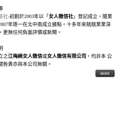
寨
信社
-初創於2003年以「
女人徵信社
」登記成立，隨業
2007年逐一在北中南成立據點。十多年來兢兢業業深
，更無任何負面評價或新聞。
明
立之
江梅綺女人徵信
或
女人徵信有限公司
，均非本 公
關咎責亦與本公司無關。