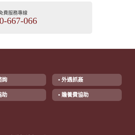
部免費服務專線
0-667-066
諮詢
▪ 外遇抓姦
協助
▪ 贍養費協助