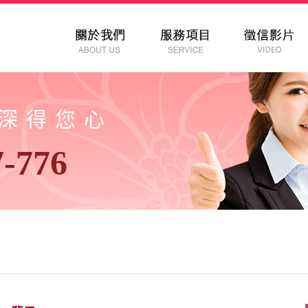
以深得您心
7-776