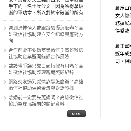
手下的一名士兵沙文，因為獲得拿破
嚴斥山
崙的軍功章，所以對於拿破崙的所有
女人
徵
事蹟和政策產生狂熱崇拜，形成偏執
務擴展
的狀況，所以沙文主義後來就被拿來
遇到恐怖情人或跟蹤騷擾怎麼辦？高
得愛載
暗指偏見和歧視，而且有沙文主義傾
雄徵信社協助建立安全紀錄與應對方
向的人，通常對於自己的國家和民族
向
有超強烈的卓越感，因而瞧不起其他
嚴正聲
合作前要不要做商業徵信？高雄徵信
國家的人，所以沙文主義也廣泛應用
近年成
社協助企業避開錯誤合作風險
在種族歧視的說法，甚至還出現了男
司，相
性沙文…
監護權爭議只靠口頭指控有用嗎？高
雄徵信社協助整理親職照顧紀錄
網路交友遇到感情詐騙怎麼辦？高雄
徵信社協助保留金流與對話證據
離婚前一定要先蒐證嗎？高雄徵信社
協助整理協議前的關鍵資料