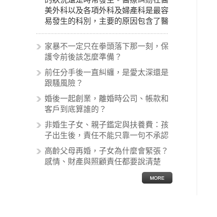
美外科以及各項外科及婦產科是最容
易發生的科別，主要的原因包含了醫
生未盡告知義務、醫療處置疏失、手
術疏失、術後照顧失當、醫療費用的
家暴不一定只在拳頭落下那一刻，保
收取。雖然醫學進步，但醫生與病患
護令前後該怎麼準備？
之間引起的糾紛還是經常發生。很多
前任分手後一直糾纏，是愛太深還是
案例中最後都走向訴訟流程，我們如
跟騷風險？
果不幸遇到相關醫療糾紛時究竟該怎
麼處理呢？醫療糾紛相關的內容其實
婚後一起創業，離婚時公司、帳款和
非常多，有些案例…
客戶到底算誰的？
非婚生子女、親子鑑定與扶養費：孩
子出生後，責任不能只靠一句不承認
高齡父母再婚，子女為什麼會緊張？
感情、財產與照顧責任都要說清楚