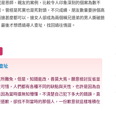
或是恩師、親友的案例，比較令人印象深刻的個案為數不
案。曾經是死黨也是死對頭，不只成績、朋友數量要拚個高
而搶甚麼都可以，搶女人卻成為兩個稱兄道弟的男人撕破臉
，最後才想透過尋人查址，找回過往情誼。
查址
在所難免，但是，知錯能改，善莫大焉。願意檢討反省並
只可惜，人們都有各種不同的缺點與天性，也許是因為自
是因為當時還無知懵懂，不清楚自己犯下多大的錯誤，直
要道歉，卻找不到當時的那個人，一份歉意就這樣堆積在