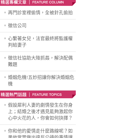
再門診室裡偷情，全被針孔偷拍
徵信公司
心繫著女兒，法官最終將監護權
判給妻子
徵信社協助大陸抓姦，解決配偶
難題
婚姻危機!五妙招讓你解決婚姻危
機
假設犀利人妻的劇情發生在你身
上；結婚之後才遇見能夠激起你
心中火花的人，你會如何抉擇？
你和他的愛情走什麼路線呢？如
果他當眾做出違反公德的事情讓