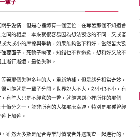
一輩子
無關乎愛情，但是心裡總有一個空位，在等著那個不知道會
人之間的相處，本來就很容易因為想法觀念的不同，又或者
現或大或小的摩擦與爭執，如果能夠當下和好，當然皆大歡
好強要面子，死鴨子嘴硬，知錯也不肯道歉，想和好又放不
因此漸行漸遠，最後失聯。
，等著那個失聯多年的人，重新填補，但是緣分相當奇妙，
，很可能就是一輩子分開。世界說大不大，說小也不小，有
眸，有些人只是不經意的一瞥，就能遇到心裡所住的那個
七十億分之一，並非所有的人都那麼幸運，特別是那種曾經
是難上加難。
中，雖然大多數是配合專業討債或者外遇調查一起進行的，