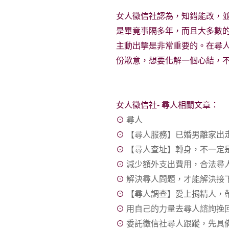
女人徵信社認為，知錯能改，
是畢竟事隔多年，而且大多數
主動出擊是非常重要的。在尋
份歉意，想要化解一個心結，
女人徵信社- 尋人相關文章：
⊙
尋人
⊙
【尋人服務】已婚男離家出
⊙
【尋人查址】轉身，不一定
⊙
減少額外支出費用，合法尋
⊙
解決尋人問題，才能解決接
⊙
【尋人調查】愛上捐精人，
⊙
用自己的力量去尋人諮詢挽
⊙
委託徵信社尋人跟蹤，先具