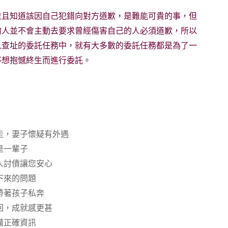
並且知道該因自己犯錯向對方道歉，是難能可貴的事，但
的人並不會主動去要求曾經傷害自己的人必須道歉，所以
人查址的委託任務中，就有大多數的委託任務都是為了一
不想抱憾終生而進行委託。
走，妻子懷疑有外遇
是一輩子
人討債讓您安心
下來的問題
帶著孩子私奔
回，成就感更甚
備正確資訊