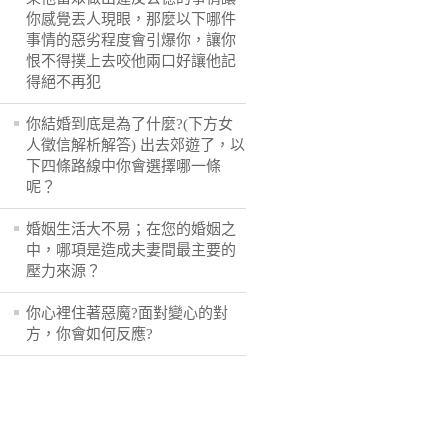
你感覺丟人現眼，那麼以下哪件
事情的惡劣程度會引爆你，讓你
恨不得撲上去咬他兩口好讓他記
得絕不再犯
你結婚到底是為了什麼?(下方女
人徵信解析解答) 出去郊遊了，以
下四條路線中你會選擇哪一條
呢？
婚姻生活大不易；在您的婚姻之
中，哪項是造成夫妻間最主要的
壓力來源？
你心裡住著惡魔?面對變心的對
方，你會如何反應?