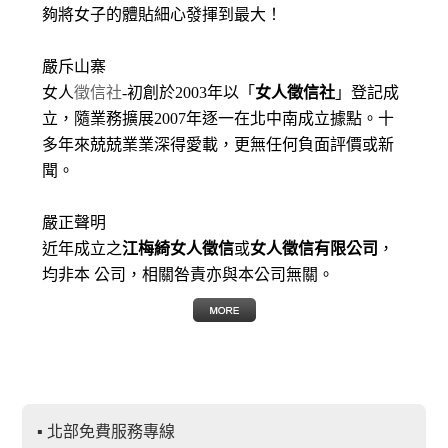
夠將女子的體貼細心發揮到最大
！
嚴斥山寨
女人
徵信社
-初創於2003年以「
女人徵信社
」登記成
立，隨業務擴展2007年逐一在北中南成立據點。十
多年來兢兢業業深得愛載，更無任何負面評價或新
聞。
嚴正聲明
近年成立之
江梅綺女人徵信
或
女人徵信有限公司
，
均非本 公司，相關咎責亦與本公司無關。
▪ 北部免費服務專線