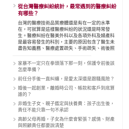
從台灣醫療糾紛統計，最常遇到的醫療糾紛
有哪些？
台灣的醫療技術品質療體還是有在一定的水準
在，可就算是這樣醫療糾紛的狀況還是時常發
生。醫療糾紛在醫美外科以及各項外科及婦產科
是最容易發生的科別，主要的原因包含了醫生未
盡告知義務、醫療處置疏失、手術疏失、術後照
顧失當、醫療費用的收取。雖然醫學進步，但醫
生與病患之間引起的糾紛還是經常發生。很多案
家暴不一定只在拳頭落下那一刻，保護令前後該
例中最後都走向訴訟流程，我們如果不幸遇到相
怎麼準備？
關醫療糾紛時究竟該怎麼處理呢？醫療糾紛相關
前任分手後一直糾纏，是愛太深還是跟騷風險？
的內容其實非常多，有些案例…
婚後一起創業，離婚時公司、帳款和客戶到底算
誰的？
非婚生子女、親子鑑定與扶養費：孩子出生後，
責任不能只靠一句不承認
高齡父母再婚，子女為什麼會緊張？感情、財產
與照顧責任都要說清楚