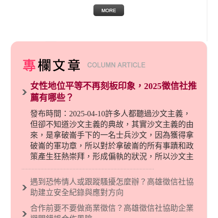
女性地位平等不再刻板印象，2025徵信社推
薦有哪些？
發布時間：2025-04-10許多人都聽過沙文主義，
但卻不知道沙文主義的典故，其實沙文主義的由
來，是拿破崙手下的一名士兵沙文，因為獲得拿
破崙的軍功章，所以對於拿破崙的所有事蹟和政
策產生狂熱崇拜，形成偏執的狀況，所以沙文主
義後來就被拿來暗指偏見和歧視，而且有沙文主
義傾向的人，通常對於自己的國家和民族有超強
遇到恐怖情人或跟蹤騷擾怎麼辦？高雄徵信社協
烈的卓越感，因而瞧不起其他國家的人，所以沙
助建立安全紀錄與應對方向
文主義也廣泛應用在種族歧視的說法，甚至還出
合作前要不要做商業徵信？高雄徵信社協助企業
現了男性沙文…