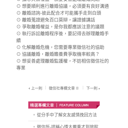
⊙
想要順利進行離婚協議，必須要有良好溝通
⊙
離婚諮詢-彼此配合才可能攜手走到白頭
⊙
離婚蒐證避免百口莫辯，讓證據講話
⊙
爭取離婚權益，是你我都應該注意的議題
⊙
執行訴訟離婚程序後，要記得去辦理離婚手
續
⊙
化解離婚危機，您需要專業徵信社的協助
⊙
協議離婚，離婚贍養費爭取機率較高？
⊙
想妥善處理離婚監護權，不妨相信徵信社的
專業
上一則
徵信社專欄文章
下一則
從分手中了解女友感情挽回方法
徵信所-謊稱心悸太嚴重才到旅館