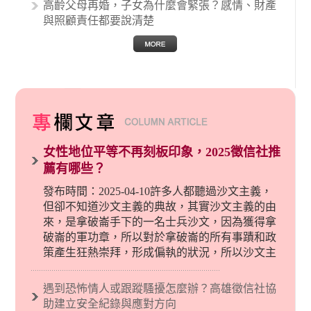
高齡父母再婚，子女為什麼會緊張？感情、財產
與照顧責任都要說清楚
女性地位平等不再刻板印象，2025徵信社推
薦有哪些？
發布時間：2025-04-10許多人都聽過沙文主義，
但卻不知道沙文主義的典故，其實沙文主義的由
來，是拿破崙手下的一名士兵沙文，因為獲得拿
破崙的軍功章，所以對於拿破崙的所有事蹟和政
策產生狂熱崇拜，形成偏執的狀況，所以沙文主
義後來就被拿來暗指偏見和歧視，而且有沙文主
義傾向的人，通常對於自己的國家和民族有超強
遇到恐怖情人或跟蹤騷擾怎麼辦？高雄徵信社協
烈的卓越感，因而瞧不起其他國家的人，所以沙
助建立安全紀錄與應對方向