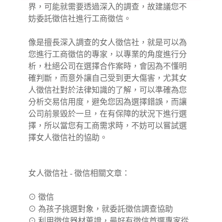
界，可能就需要透過深入的調查，故建議您不
妨委託徵信社進行工商徵信。
像是擅長深入調查的女人徵信社，就是可以為
您進行工商徵信的專家，以專業的角度進行分
析，杜絕公司在選擇合作案時，會因為不懂明
確判斷，而意外讓自己受到更大傷害，尤其女
人徵信社對於法律知識的了解，可以準確為您
分析交易信用度，避免您因為選擇錯誤，而讓
公司前景毀於一旦，在有保障的狀況下進行選
擇，所以當您有工商需求時，不妨可以嘗試選
擇女人徵信社的協助。
女人徵信社 - 徵信相關文章：
⊙
徵信
⊙
為孩子挑選對象，就委託徵信調查協助
⊙
利用徵信器材蒐證，最好有徵信首選專家從