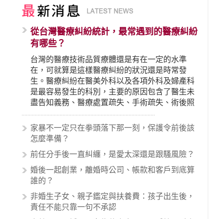
從台灣醫療糾紛統計，最常遇到的醫療糾紛
有哪些？
台灣的醫療技術品質療體還是有在一定的水準
在，可就算是這樣醫療糾紛的狀況還是時常發
生。醫療糾紛在醫美外科以及各項外科及婦產科
是最容易發生的科別，主要的原因包含了醫生未
盡告知義務、醫療處置疏失、手術疏失、術後照
顧失當、醫療費用的收取。雖然醫學進步，但醫
生與病患之間引起的糾紛還是經常發生。很多案
家暴不一定只在拳頭落下那一刻，保護令前後該
例中最後都走向訴訟流程，我們如果不幸遇到相
怎麼準備？
關醫療糾紛時究竟該怎麼處理呢？醫療糾紛相關
前任分手後一直糾纏，是愛太深還是跟騷風險？
的內容其實非常多，有些案例…
婚後一起創業，離婚時公司、帳款和客戶到底算
誰的？
非婚生子女、親子鑑定與扶養費：孩子出生後，
責任不能只靠一句不承認