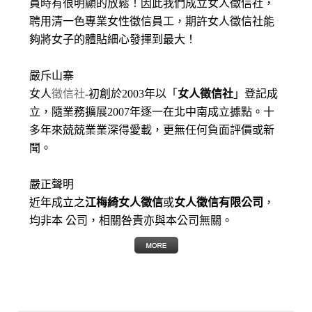
員時有很明顯的放鬆！因此我們成立女人徵信社，
聘用清一色專業女性徵信員工，期許女人徵信社能
夠將女子的體貼細心發揮到最大
！
嚴斥山寨
女人
徵信社
-初創於2003年以「
女人徵信社
」登記成
立，隨業務擴展2007年逐一在北中南成立據點。十
多年來兢兢業業深得愛載，更無任何負面評價或新
聞。
嚴正聲明
近年成立之
江梅綺女人徵信
或
女人徵信有限公司
，
均非本 公司，相關咎責亦與本公司無關。