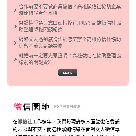
文主義也廣泛應用在種族歧視的說法，甚至還出
合作前要不要做商業徵信？高雄徵信社協助企業
現了男性沙文…
避開錯誤合作風險
監護權爭議只靠口頭指控有用嗎？高雄徵信社協
助整理親職照顧紀錄
網路交友遇到感情詐騙怎麼辦？高雄徵信社協助
保留金流與對話證據
離婚前一定要先蒐證嗎？高雄徵信社協助整理協
議前的關鍵資料
在
徵信社
工作多年，我們發現許多人面臨徵信委託
的忐忑與不安，而這種緊繃情緒在面對女人
徵信
專