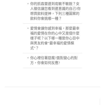
你的抓姦雷達到底敏不敏銳？女
人徵信讓您看到遣意識的自己!你
想買飲料提神，下列三種圖案的
飲料你會挑哪一種？
愛情會讓你感到幸福，那麼最幸
福的愛情在你的心中又是個什麼
樣子呢？以下哪一種是你心目中
與男友約會“最幸福的愛情模
式”？
你心裡住著惡魔?面對變心的對
方，你會如何反應?