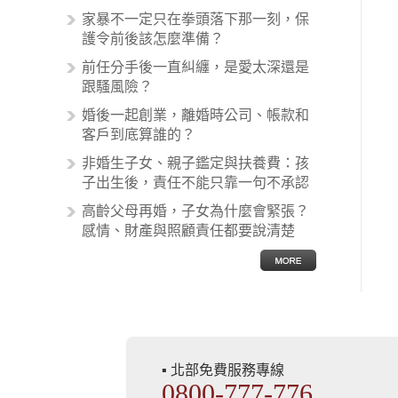
術疏失、術後照顧失當、醫療費用的
家暴不一定只在拳頭落下那一刻，保
收取。雖然醫學進步，但醫生與病患
護令前後該怎麼準備？
之間引起的糾紛還是經常發生。很多
前任分手後一直糾纏，是愛太深還是
案例中最後都走向訴訟流程，我們如
跟騷風險？
果不幸遇到相關醫療糾紛時究竟該怎
麼處理呢？醫療糾紛相關的內容其實
婚後一起創業，離婚時公司、帳款和
非常多，有些案例…
客戶到底算誰的？
非婚生子女、親子鑑定與扶養費：孩
子出生後，責任不能只靠一句不承認
高齡父母再婚，子女為什麼會緊張？
感情、財產與照顧責任都要說清楚
▪ 北部免費服務專線
0800-777-776