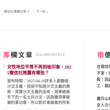
徵信社專欄文章
下一則
女性地位平等不再刻板印象，202
在
徵信
5徵信社推薦有哪些？
不安，
鬆！因
發布時間：2025-04-10許多人都聽過
工，期
沙文主義，但卻不知道沙文主義的典
故，其實沙文主義的由來，是拿破崙
手下的一名士兵沙文，因為獲得拿破
嚴斥山
崙的軍功章，所以對於拿破崙的所有
女人
徵
事蹟和政策產生狂熱崇拜，形成偏執