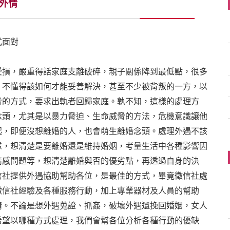
外情
式面對
受損，嚴重得話家庭支離破碎，親子關係降到最低點，很多
，不懂得該如何才能妥善解決，甚至不少被背叛的一方，以
脅的方式，要求出軌者回歸家庭。孰不知，這樣的處理方
念頭，尤其是以暴力脅迫、生命威脅的方法，危機意識讓他
起，即便沒想離婚的人，也會萌生離婚念頭。處理外遇不該
慮，想清楚是要離婚還是維持婚姻，考量生活中各種影響因
情感問題等，想清楚離婚與否的優劣點，再透過自身的決
信社提供外遇協助幫助各位，是最佳的方式，畢竟徵信社處
徵信社經驗及各種服務行動，加上專業器材及人員的幫助
情。不論是想外遇蒐證、抓姦，破壞外遇還挽回婚姻，女人
希望以哪種方式處理，我們會幫各位分析各種行動的優缺