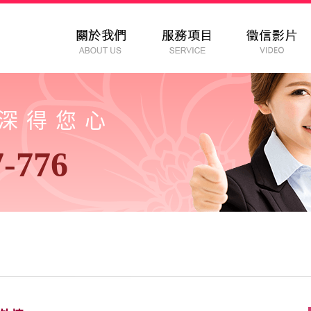
以深得您心
7-776