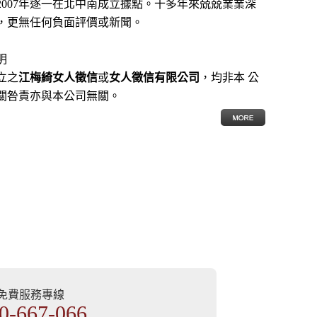
2007年逐一在北中南成立據點。十多年來兢兢業業深
，更無任何負面評價或新聞。
明
立之
江梅綺女人徵信
或
女人徵信有限公司
，均非本 公
關咎責亦與本公司無關。
部免費服務專線
0-667-066