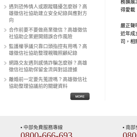
務擴展
的狀況，所以沙文主義後來就被拿來
遇到恐怖情人或跟蹤騷擾怎麼辦？高
得愛載
暗指偏見和歧視，而且有沙文主義傾
雄徵信社協助建立安全紀錄與應對方
向的人，通常對於自己的國家和民族
向
有超強烈的卓越感，因而瞧不起其他
嚴正聲
合作前要不要做商業徵信？高雄徵信
國家的人，所以沙文主義也廣泛應用
近年成
社協助企業避開錯誤合作風險
在種族歧視的說法，甚至還出現了男
司，相
性沙文…
監護權爭議只靠口頭指控有用嗎？高
雄徵信社協助整理親職照顧紀錄
網路交友遇到感情詐騙怎麼辦？高雄
徵信社協助保留金流與對話證據
離婚前一定要先蒐證嗎？高雄徵信社
協助整理協議前的關鍵資料
▪ 中部免費服務專線
▪ 南
0800-666-693
080