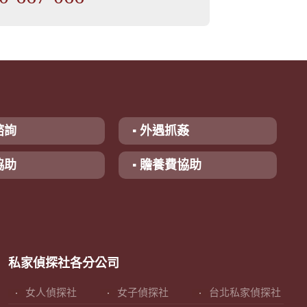
諮詢
▪ 外遇抓姦
協助
▪ 贍養費協助
私家偵探社各分公司
女人偵探社
女子偵探社
台北私家偵探社