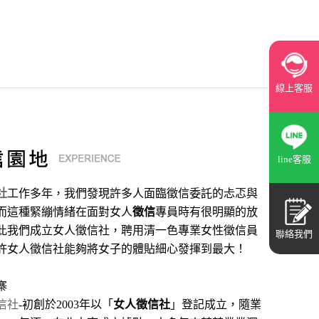
線上客服
line客服
社
工作多年，我們發現許多人面臨徵信委託的忐忑與
而這種緊繃情緒在面對女人
徵信
專員時有很明顯的放
此我們成立女人徵信社，聘用清一色專業女性徵信員
聯絡我們
許女人徵信社能夠將女子的體貼細心發揮到最大
！
寨
信社
-初創於2003年以「
女人徵信社
」登記成立，隨業