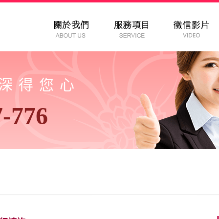
以深得您心
7-776