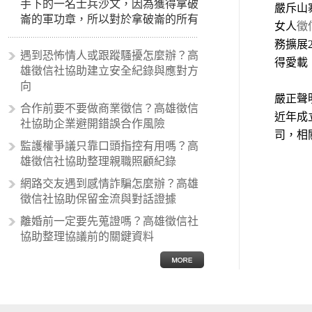
手下的一名士兵沙文，因為獲得拿破
嚴斥山
崙的軍功章，所以對於拿破崙的所有
女人
徵
事蹟和政策產生狂熱崇拜，形成偏執
務擴展
的狀況，所以沙文主義後來就被拿來
遇到恐怖情人或跟蹤騷擾怎麼辦？高
得愛載
暗指偏見和歧視，而且有沙文主義傾
雄徵信社協助建立安全紀錄與應對方
向的人，通常對於自己的國家和民族
向
有超強烈的卓越感，因而瞧不起其他
嚴正聲
合作前要不要做商業徵信？高雄徵信
國家的人，所以沙文主義也廣泛應用
近年成
社協助企業避開錯誤合作風險
在種族歧視的說法，甚至還出現了男
司，相
性沙文…
監護權爭議只靠口頭指控有用嗎？高
雄徵信社協助整理親職照顧紀錄
網路交友遇到感情詐騙怎麼辦？高雄
徵信社協助保留金流與對話證據
離婚前一定要先蒐證嗎？高雄徵信社
協助整理協議前的關鍵資料