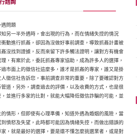
行諮詢
外遇問題
得知另一半外遇時，會出現的行為，而在情緒失控的情況
是衝動進行抓姦，卻因為沒做好事前調查，導致抓姦計畫被
抓姦沒找到證據，反而來留下許多觸法證明，讓對方有機會
處理，有案於此，委託抓姦專家協助，成為許多人的選擇，
不過市面上的徵信社這麼多，誰才是抓姦的專家，誰又是掛
女人徵信社告訴您，事前調查非常的重要，除了要確認對方
訴管道，另外，調查過去的評價，以及收費的方式，也是很
查，並進行多家的比對，就能大幅降低徵信詐騙的可能，並
生的情形，但即使有心理準備，知道外遇為婚姻的風險，當
感到憤怒及失望，此時都可能因為情緒失控，而做出錯誤的
專家，就是最好的選擇，要是還不懂怎麼挑選業者，或是對