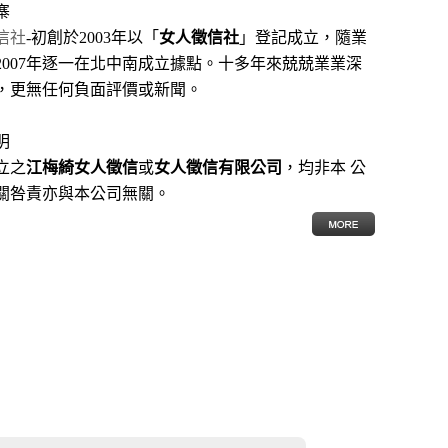
寨
信社
-初創於2003年以「
女人徵信社
」登記成立，隨業
2007年逐一在北中南成立據點。十多年來兢兢業業深
，更無任何負面評價或新聞。
明
立之
江梅綺女人徵信
或
女人徵信有限公司
，均非本 公
關咎責亦與本公司無關。