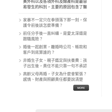
美外科以及各項外科及婦產科是最容
易發生的科別，主要的原因包含了醫
生未盡告知義務、醫療處置疏失、手
術疏失、術後照顧失當、醫療費用的
家暴不一定只在拳頭落下那一刻，保
收取。雖然醫學進步，但醫生與病患
護令前後該怎麼準備？
之間引起的糾紛還是經常發生。很多
前任分手後一直糾纏，是愛太深還是
案例中最後都走向訴訟流程，我們如
跟騷風險？
果不幸遇到相關醫療糾紛時究竟該怎
麼處理呢？醫療糾紛相關的內容其實
婚後一起創業，離婚時公司、帳款和
非常多，有些案例…
客戶到底算誰的？
非婚生子女、親子鑑定與扶養費：孩
子出生後，責任不能只靠一句不承認
高齡父母再婚，子女為什麼會緊張？
感情、財產與照顧責任都要說清楚