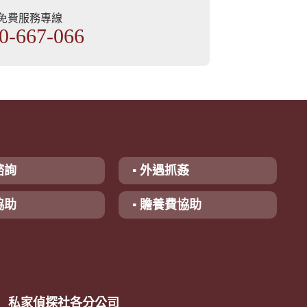
部免費服務專線
0-667-066
諮詢
▪ 外遇抓姦
協助
▪ 贍養費協助
私家偵探社各分公司